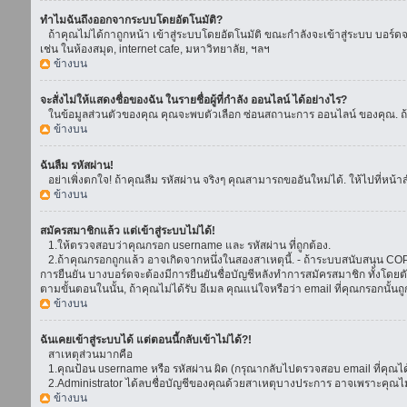
ทำไมฉันถึงออกจากระบบโดยอัตโนมัติ?
ถ้าคุณไม่ได้กาถูกหน้า เข้าสู่ระบบโดยอัตโนมัติ ขณะกำลังจะเข้าสู่ระบบ บอร์ดจะย
เช่น ในห้องสมุด, internet cafe, มหาวิทยาลัย, ฯลฯ
ข้างบน
จะสั่งไม่ให้แสดงชื่อของฉัน ในรายชื่อผู้ที่กำลัง ออนไลน์ ได้อย่างไร?
ในข้อมูลส่วนตัวของคุณ คุณจะพบตัวเลือก ซ่อนสถานะการ ออนไลน์ ของคุณ. ถ้าคุณ
ข้างบน
ฉันลืม รหัสผ่าน!
อย่าเพิ่งตกใจ! ถ้าคุณลืม รหัสผ่าน จริงๆ คุณสามารถขออันใหม่ได้. ให้ไปที่หน้า
ข้างบน
สมัครสมาชิกแล้ว แต่เข้าสู่ระบบไม่ได้!
1.ให้ตรวจสอบว่าคุณกรอก username และ รหัสผ่าน ที่ถูกต้อง.
2.ถ้าคุณกรอกถูกแล้ว อาจเกิดจากหนึ่งในสองสาเหตุนี้. - ถ้าระบบสนับสนุน COPPA
การยืนยัน บางบอร์ดจะต้องมีการยืนยันชื่อบัญชีหลังทำการสมัครสมาชิก ทั้งโดยตั
ตามขั้นตอนในนั้น, ถ้าคุณไม่ได้รับ อีเมล คุณแน่ใจหรือว่า email ที่คุณกรอกนั้นถ
ข้างบน
ฉันเคยเข้าสู่ระบบได้ แต่ตอนนี้กลับเข้าไม่ได้?!
สาเหตุส่วนมากคือ
1.คุณป้อน username หรือ รหัสผ่าน ผิด (กรุณากลับไปตรวจสอบ email ที่คุณได้
2.Administrator ได้ลบชื่อบัญชีของคุณด้วยสาเหตุบางประการ อาจเพราะคุณไม่ได้
ข้างบน