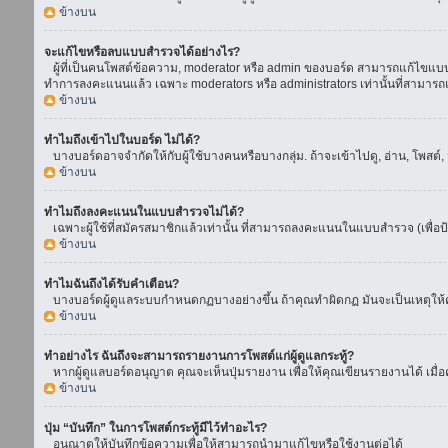
ข้างบน
จะแก้ไขหรือลบแบบสำรวจได้อย่างไร?
ผู้ที่เป็นคนโพสต์ข้อความ, moderator หรือ admin ของบอร์ด สามารถแก้ไขแบบส
ทำการลงคะแนนแล้ว เฉพาะ moderators หรือ administrators เท่านั้นที่สามารถแก
ข้างบน
ทำไมถึงเข้าไปในบอร์ด ไม่ได้?
บางบอร์ดอาจจำกัดให้กับผู้ใช้บางคนหรือบางกลุ่ม. ถ้าจะเข้าไปดู, อ่าน, โพสต
ข้างบน
ทำไมถึงลงคะแนนในแบบสำรวจไม่ได้?
เฉพาะผู้ใช้ที่สมัครสมาชิกแล้วเท่านั้น ที่สามารถลงคะแนนในแบบสำรวจ (เพื่อป
ข้างบน
ทำไมฉันถึงได้รับคำเตือน?
บางบอร์ดผู้ดูแลระบบกำหนดกฏบางอย่างขึ้น ถ้าคุณทำผิดกฏ มันจะเป็นเหตุให้คุ
ข้างบน
ทำอย่างไร ฉันถึงจะสามารถรายงานการโพสต์แก่ผู้ดูแลกระทู้?
หากผู้ดูแลบอร์ดอนุญาต คุณจะเห็นปุ่มรายงาน เพื่อให้คุณเขียนรายงานได้ เมื
ข้างบน
ปุ่ม “บันทึก” ในการโพสต์กระทู้มีไว้ทำอะไร?
อนุณาตให้บันทึกข้อความเพื่อให้สามารถนำมาแก้ไขหรือใช้งานต่อได้