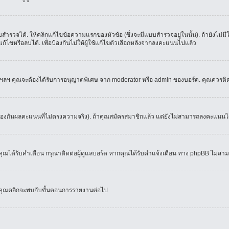
ำรวจได้. ให้คลิกแก้ไขข้อความแรกของหัวข้อ (ซึ่งจะมีแบบสำรวจอยู่ในนั้น). ถ้ายังไม่
้ไขหรือลบได้. เพื่อป้องกันไม่ให้ผู้ใช้แก้ไขตัวเลือกหลังจากลงคะแนนไปแล้ว
์, ฯลฯ คุณจะต้องได้รับการอนุญาตพิเศษ จาก moderator หรือ admin ของบอร์ด. คุณควรติ
้องกันผลคะแนนที่ไม่ตรงความจริง). ถ้าคุณสมัครสมาชิกแล้ว แต่ยังไม่สามารถลงคะแนนได้
ณได้รับคำเตือน กรุณาติดต่อผู้ดูแลบอร์ด หากคุณได้รับคำแจ้งเตือน ทาง phpBB ไม่สามา
่อคุณคลิกจะพบกับขั้นตอนการรายงานต่อไป