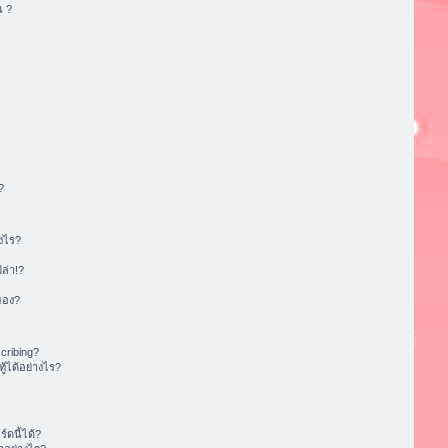
น ?
?
งไร?
ล่า!?
ของ?
cribing?
้ได้อย่างไร?
ดนี้ได้?