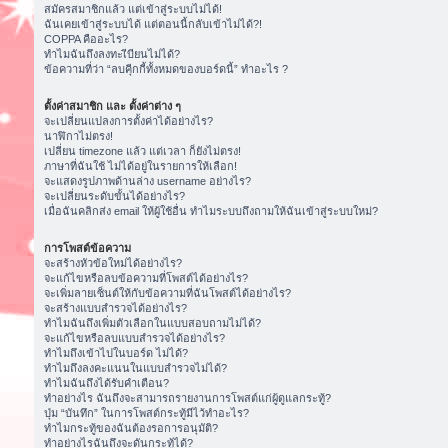
สมัครสมาชิกแล้ว แต่เข้าสู่ระบบไม่ได้!
ฉันเคยเข้าสู่ระบบได้ แต่ตอนนี้กลับเข้าไม่ได้?!
COPPA คืออะไร?
ทำไมฉันถึงลงทะเีบียนไม่ได้?
ข้อความที่ว่า “ลบคุีกกี้ทั้งหมดของบอร์ดนี้” ทำอะไร ?
ตั้งค่าสมาชิก และ ตั้งค่าต่าง ๆ
จะเปลี่ยนแปลงการตั้งค่าได้อย่างไร?
นาฬิกาไม่ตรง!
เปลี่ยน timezone แล้ว แต่เวลา ก็ยังไม่ตรง!
ภาษาที่ฉันใช้ ไม่ได้อยู่ในรายการให้เลือก!
จะแสดงรูปภาพด้านล่าง username อย่างไร?
จะเปลี่ยนระดับขั้นได้อย่างไร?
เมื่อฉันคลิกส่ง email ให้ผู้ใช้อื่น ทำไมระบบถึงถามให้ฉันเข้าสู่ระบบใหม่?
การโพสต์ข้อความ
จะสร้างหัวข้อใหม่ได้อย่างไร?
จะแก้ไขหรือลบข้อความที่โพสต์ได้อย่างไร?
จะเพิ่มลายเซ็นต์ให้กับข้อความที่ฉันโพสต์ได้อย่างไร?
จะสร้างแบบสำรวจได้อย่างไร?
ทำไมฉันถึงเพิ่มตัวเลือกในแบบสอบถามไม่ได้?
จะแก้ไขหรือลบแบบสำรวจได้อย่างไร?
ทำไมถึงเข้าไปในบอร์ด ไม่ได้?
ทำไมถึงลงคะแนนในแบบสำรวจไม่ได้?
ทำไมฉันถึงได้รับคำเตือน?
ทำอย่างไร ฉันถึงจะสามารถรายงานการโพสต์แก่ผู้ดูแลกระทู้?
ปุ่ม “บันทึก” ในการโพสต์กระทู้มีไว้ทำอะไร?
ทำไมกระทู้ของฉันต้องรอการอนุมัติ?
ทำอย่างไรฉันถึงจะดันกระทู้ได้?