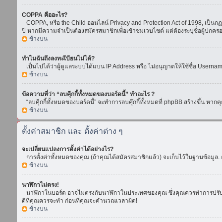
COPPA คืออะไร?
COPPA, หรือ the Child ออนไลน์ Privacy and Protection Act of 1998, เป็นกฏห
ปี หากมีความจำเป็นต้องสมัครสมาชิกเพื่อเข้าชมเวบไซต์ แต่ต้องระบุชื่อผู้ปกคร
ข้างบน
ทำไมฉันถึงลงทะเีบียนไม่ได้?
เป็นไปได้ว่าผู้ดูแลระบบได้แบน IP Address หรือ ไม่อนุญาตให้ใช้ชื่อ Usern
ข้างบน
ข้อความที่ว่า “ลบคุีกกี้ทั้งหมดของบอร์ดนี้” ทำอะไร ?
“ลบคุีกกี้ทั้งหมดของบอร์ดนี้” จะทำการลบคุ๊กกี๊ทั้งหมดที่ phpBB สร้างขึ้น 
ข้างบน
ตั้งค่าสมาชิก และ ตั้งค่าต่าง ๆ
จะเปลี่ยนแปลงการตั้งค่าได้อย่างไร?
การตั้งค่าทั้งหมดของคุณ (ถ้าคุณได้สมัครสมาชิกแล้ว) จะเก็บไว้ในฐานข้อมูล. ถ
ข้างบน
นาฬิกาไม่ตรง!
นาฬิกาในบอร์ด อาจไม่ตรงกับนาฬิกาในประเทศของคุณ ซึ่งคุณควรทำการปรับเวลา โ
ดีที่คุณควรจะทำ ก่อนที่คุณจะคำนวณเวลาผิด!
ข้างบน