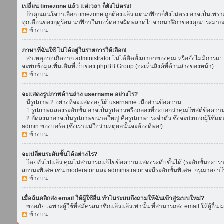
เปลี่ยน timezone แล้ว แต่เวลา ก็ยังไม่ตรง!
ถ้าคุณแน่ใจว่าเลือก timezone ถูกต้องแล้ว แต่นาฬิกาก็ยังไม่ตรง อาจเป็นเพราะ d
ทุกเดือนของฤดูร้อน นาฬิกาในบอร์ดอาจผิดพลาดไปจากนาฬิกาของคุณประมาณ 1
ข้างบน
ภาษาที่ฉันใช้ ไม่ได้อยู่ในรายการให้เลือก!
สาเหตุอาจเกิดจาก administrator ไม่ได้ติดตั้งภาษาของคุณ หรือยังไม่มีการแป
จะพบข้อมูลเพิ่มเติมที่เว็บของ phpBB Group (จะเห็นลิงค์ที่ด้านล่างของหน้า)
ข้างบน
จะแสดงรูปภาพด้านล่าง username อย่างไร?
มีรูปภาพ 2 อย่างที่จะแสดงอยู่ใต้ username เมื่ออ่านข้อความ.
1.รูปภาพแสดงระดับขั้น อาจเป็นรูปดาวหรือกล่องที่จะบอกว่าคุณโพสต์ข้อควา
2.ถัดลงมาอาจเป็นรูปภาพขนาดใหญ่ คือรูปภาพประจำตัว ซึ่งจะบ่งบอกผู้ใช้แต่ล
admin ของบอร์ด (ซึ่งเราแน่ใจว่าเหตุผลนั้นจะต้องดีพอ!)
ข้างบน
จะเปลี่ยนระดับขั้นได้อย่างไร?
โดยทั่วไปแล้ว คุณไม่สามารถแก้ไขข้อความแสดงระดับขั้นได้ (ระดับขั้นจะปรากฏ
สถานะพิเศษ เช่น moderator และ administrator จะมีระดับขั้นพิเศษ. กรุณาอย่
ข้างบน
เมื่อฉันคลิกส่ง email ให้ผู้ใช้อื่น ทำไมระบบถึงถามให้ฉันเข้าสู่ระบบใหม่?
ขออภัย เฉพาะผู้ใช้ที่สมัครสมาชิกแล้วแล้วเท่านั้น ที่สามารถส่ง email ให้ผู้อื่น 
ข้างบน