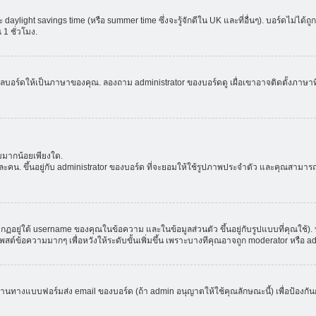
aylight savings time (หรือ summer time ซึ่งจะรู้จักดีใน UK และที่อื่นๆ). บอร์ดไม่ได้
 ชั่วโมง.
ลบอร์ดให้เป็นภาษาของคุณ. ลองถาม administrator ของบอร์ดดู เผื่อเขาอาจติดตั้งภาษาที
มมากน้อยเพียงใด.
ะคน. ขึ้นอยู่กับ administrator ของบอร์ด ที่จะยอมให้ใช้รูปภาพประจำตัว และคุณสามาร
อยู่ใต้ username ของคุณในข้อความ และในข้อมูลส่วนตัว ขึ้นอยู่กับรูปแบบที่คุณใช้). 
าโพสต์ข้อความมากๆ เพื่อหวังให้ระดับขั้นเพิ่มขึ้น เพราะบางทีคุณอาจถูก moderator หร
ผ่านทางแบบฟอร์มส่ง email ของบอร์ด (ถ้า admin อนุญาตให้ใช้คุณลักษณะนี้) เพื่อป้องกันการส่