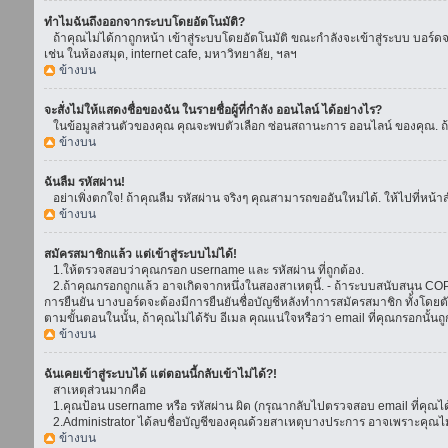
ทำไมฉันถึงออกจากระบบโดยอัตโนมัติ?
ถ้าคุณไม่ได้กาถูกหน้า เข้าสู่ระบบโดยอัตโนมัติ ขณะกำลังจะเข้าสู่ระบบ บอร์ดจะย
เช่น ในห้องสมุด, internet cafe, มหาวิทยาลัย, ฯลฯ
ข้างบน
จะสั่งไม่ให้แสดงชื่อของฉัน ในรายชื่อผู้ที่กำลัง ออนไลน์ ได้อย่างไร?
ในข้อมูลส่วนตัวของคุณ คุณจะพบตัวเลือก ซ่อนสถานะการ ออนไลน์ ของคุณ. ถ้าคุณ
ข้างบน
ฉันลืม รหัสผ่าน!
อย่าเพิ่งตกใจ! ถ้าคุณลืม รหัสผ่าน จริงๆ คุณสามารถขออันใหม่ได้. ให้ไปที่หน้า
ข้างบน
สมัครสมาชิกแล้ว แต่เข้าสู่ระบบไม่ได้!
1.ให้ตรวจสอบว่าคุณกรอก username และ รหัสผ่าน ที่ถูกต้อง.
2.ถ้าคุณกรอกถูกแล้ว อาจเกิดจากหนึ่งในสองสาเหตุนี้. - ถ้าระบบสนับสนุน COPPA
การยืนยัน บางบอร์ดจะต้องมีการยืนยันชื่อบัญชีหลังทำการสมัครสมาชิก ทั้งโดยตั
ตามขั้นตอนในนั้น, ถ้าคุณไม่ได้รับ อีเมล คุณแน่ใจหรือว่า email ที่คุณกรอกนั้นถ
ข้างบน
ฉันเคยเข้าสู่ระบบได้ แต่ตอนนี้กลับเข้าไม่ได้?!
สาเหตุส่วนมากคือ
1.คุณป้อน username หรือ รหัสผ่าน ผิด (กรุณากลับไปตรวจสอบ email ที่คุณได้
2.Administrator ได้ลบชื่อบัญชีของคุณด้วยสาเหตุบางประการ อาจเพราะคุณไม่ได้
ข้างบน