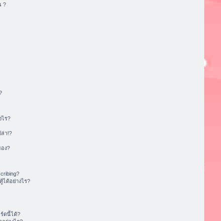
น ?
?
งไร?
ล่า!?
ของ?
cribing?
้ได้อย่างไร?
ดนี้ได้?