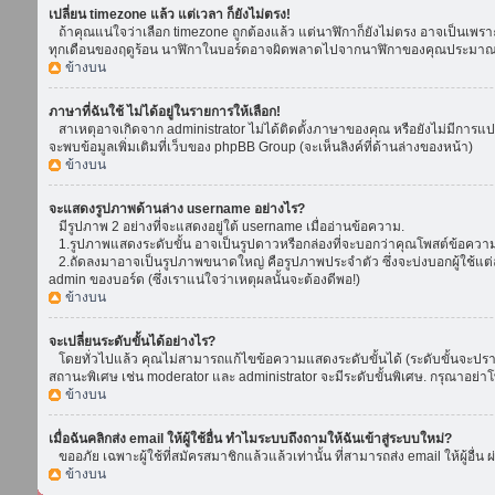
เปลี่ยน timezone แล้ว แต่เวลา ก็ยังไม่ตรง!
ถ้าคุณแน่ใจว่าเลือก timezone ถูกต้องแล้ว แต่นาฬิกาก็ยังไม่ตรง อาจเป็นเพราะ d
ทุกเดือนของฤดูร้อน นาฬิกาในบอร์ดอาจผิดพลาดไปจากนาฬิกาของคุณประมาณ 1
ข้างบน
ภาษาที่ฉันใช้ ไม่ได้อยู่ในรายการให้เลือก!
สาเหตุอาจเกิดจาก administrator ไม่ได้ติดตั้งภาษาของคุณ หรือยังไม่มีการแป
จะพบข้อมูลเพิ่มเติมที่เว็บของ phpBB Group (จะเห็นลิงค์ที่ด้านล่างของหน้า)
ข้างบน
จะแสดงรูปภาพด้านล่าง username อย่างไร?
มีรูปภาพ 2 อย่างที่จะแสดงอยู่ใต้ username เมื่ออ่านข้อความ.
1.รูปภาพแสดงระดับขั้น อาจเป็นรูปดาวหรือกล่องที่จะบอกว่าคุณโพสต์ข้อควา
2.ถัดลงมาอาจเป็นรูปภาพขนาดใหญ่ คือรูปภาพประจำตัว ซึ่งจะบ่งบอกผู้ใช้แต่ล
admin ของบอร์ด (ซึ่งเราแน่ใจว่าเหตุผลนั้นจะต้องดีพอ!)
ข้างบน
จะเปลี่ยนระดับขั้นได้อย่างไร?
โดยทั่วไปแล้ว คุณไม่สามารถแก้ไขข้อความแสดงระดับขั้นได้ (ระดับขั้นจะปรากฏ
สถานะพิเศษ เช่น moderator และ administrator จะมีระดับขั้นพิเศษ. กรุณาอย่
ข้างบน
เมื่อฉันคลิกส่ง email ให้ผู้ใช้อื่น ทำไมระบบถึงถามให้ฉันเข้าสู่ระบบใหม่?
ขออภัย เฉพาะผู้ใช้ที่สมัครสมาชิกแล้วแล้วเท่านั้น ที่สามารถส่ง email ให้ผู้อื่น 
ข้างบน