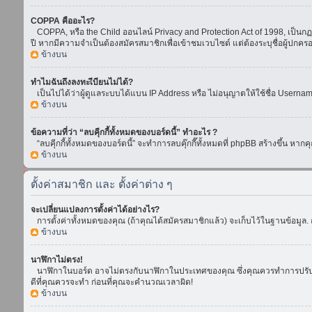
COPPA คืออะไร?
COPPA, หรือ the Child ออนไลน์ Privacy and Protection Act of 1998, เป็นกฏห
ปี หากมีความจำเป็นต้องสมัครสมาชิกเพื่อเข้าชมเวบไซต์ แต่ต้องระบุชื่อผู้ปกคร
ข้างบน
ทำไมฉันถึงลงทะเีบียนไม่ได้?
เป็นไปได้ว่าผู้ดูแลระบบได้แบน IP Address หรือ ไม่อนุญาตให้ใช้ชื่อ Usern
ข้างบน
ข้อความที่ว่า “ลบคุีกกี้ทั้งหมดของบอร์ดนี้” ทำอะไร ?
“ลบคุีกกี้ทั้งหมดของบอร์ดนี้” จะทำการลบคุ๊กกี๊ทั้งหมดที่ phpBB สร้างขึ้น 
ข้างบน
ตั้งค่าสมาชิก และ ตั้งค่าต่าง ๆ
จะเปลี่ยนแปลงการตั้งค่าได้อย่างไร?
การตั้งค่าทั้งหมดของคุณ (ถ้าคุณได้สมัครสมาชิกแล้ว) จะเก็บไว้ในฐานข้อมูล. ถ
ข้างบน
นาฬิกาไม่ตรง!
นาฬิกาในบอร์ด อาจไม่ตรงกับนาฬิกาในประเทศของคุณ ซึ่งคุณควรทำการปรับเวลา โ
ดีที่คุณควรจะทำ ก่อนที่คุณจะคำนวณเวลาผิด!
ข้างบน