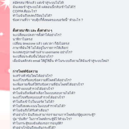
สมัครสมาชิกแล้ว แต่เข้าสู่ระบบไม่ได้!
ฉันเคยเข้าสู่ระบบได้ แต่ตอนนี้กลับเข้าไม่ได้?!
COPPA คืออะไร?
ทำไมฉันถึงลงทะเีบียนไม่ได้?
ข้อความที่ว่า “ลบคุีกกี้ทั้งหมดของบอร์ดนี้” ทำอะไร ?
ตั้งค่าสมาชิก และ ตั้งค่าต่าง ๆ
จะเปลี่ยนแปลงการตั้งค่าได้อย่างไร?
นาฬิกาไม่ตรง!
เปลี่ยน timezone แล้ว แต่เวลา ก็ยังไม่ตรง!
ภาษาที่ฉันใช้ ไม่ได้อยู่ในรายการให้เลือก!
จะแสดงรูปภาพด้านล่าง username อย่างไร?
จะเปลี่ยนระดับขั้นได้อย่างไร?
เมื่อฉันคลิกส่ง email ให้ผู้ใช้อื่น ทำไมระบบถึงถามให้ฉันเข้าสู่ระบบใหม่?
การโพสต์ข้อความ
จะสร้างหัวข้อใหม่ได้อย่างไร?
จะแก้ไขหรือลบข้อความที่โพสต์ได้อย่างไร?
จะเพิ่มลายเซ็นต์ให้กับข้อความที่ฉันโพสต์ได้อย่างไร?
จะสร้างแบบสำรวจได้อย่างไร?
ทำไมฉันถึงเพิ่มตัวเลือกในแบบสอบถามไม่ได้?
จะแก้ไขหรือลบแบบสำรวจได้อย่างไร?
ทำไมถึงเข้าไปในบอร์ด ไม่ได้?
ทำไมถึงลงคะแนนในแบบสำรวจไม่ได้?
ทำไมฉันถึงได้รับคำเตือน?
ทำอย่างไร ฉันถึงจะสามารถรายงานการโพสต์แก่ผู้ดูแลกระทู้?
ปุ่ม “บันทึก” ในการโพสต์กระทู้มีไว้ทำอะไร?
ทำไมกระทู้ของฉันต้องรอการอนุมัติ?
ทำอย่างไรฉันถึงจะดันกระทู้ได้?