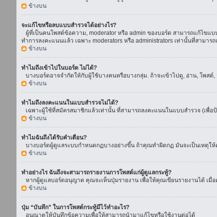
ข้างบน
จะแก้ไขหรือลบแบบสำรวจได้อย่างไร?
ผู้ที่เป็นคนโพสต์ข้อความ, moderator หรือ admin ของบอร์ด สามารถแก้ไขแบบส
ทำการลงคะแนนแล้ว เฉพาะ moderators หรือ administrators เท่านั้นที่สามารถแก
ข้างบน
ทำไมถึงเข้าไปในบอร์ด ไม่ได้?
บางบอร์ดอาจจำกัดให้กับผู้ใช้บางคนหรือบางกลุ่ม. ถ้าจะเข้าไปดู, อ่าน, โพสต
ข้างบน
ทำไมถึงลงคะแนนในแบบสำรวจไม่ได้?
เฉพาะผู้ใช้ที่สมัครสมาชิกแล้วเท่านั้น ที่สามารถลงคะแนนในแบบสำรวจ (เพื่อป
ข้างบน
ทำไมฉันถึงได้รับคำเตือน?
บางบอร์ดผู้ดูแลระบบกำหนดกฏบางอย่างขึ้น ถ้าคุณทำผิดกฏ มันจะเป็นเหตุให้คุ
ข้างบน
ทำอย่างไร ฉันถึงจะสามารถรายงานการโพสต์แก่ผู้ดูแลกระทู้?
หากผู้ดูแลบอร์ดอนุญาต คุณจะเห็นปุ่มรายงาน เพื่อให้คุณเขียนรายงานได้ เมื
ข้างบน
ปุ่ม “บันทึก” ในการโพสต์กระทู้มีไว้ทำอะไร?
อนุณาตให้บันทึกข้อความเพื่อให้สามารถนำมาแก้ไขหรือใช้งานต่อได้