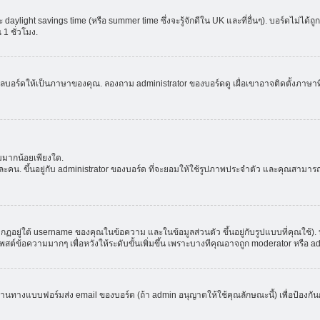
aylight savings time (หรือ summer time ซึ่งจะรู้จักดีใน UK และที่อื่นๆ). บอร์ดไม่ได้
 ชั่วโมง.
ลบอร์ดให้เป็นภาษาของคุณ. ลองถาม administrator ของบอร์ดดู เผื่อเขาอาจติดตั้งภาษาที
มมากน้อยเพียงใด.
ะคน. ขึ้นอยู่กับ administrator ของบอร์ด ที่จะยอมให้ใช้รูปภาพประจำตัว และคุณสามาร
อยู่ใต้ username ของคุณในข้อความ และในข้อมูลส่วนตัว ขึ้นอยู่กับรูปแบบที่คุณใช้). 
าโพสต์ข้อความมากๆ เพื่อหวังให้ระดับขั้นเพิ่มขึ้น เพราะบางทีคุณอาจถูก moderator หร
ผ่านทางแบบฟอร์มส่ง email ของบอร์ด (ถ้า admin อนุญาตให้ใช้คุณลักษณะนี้) เพื่อป้องกันการส่