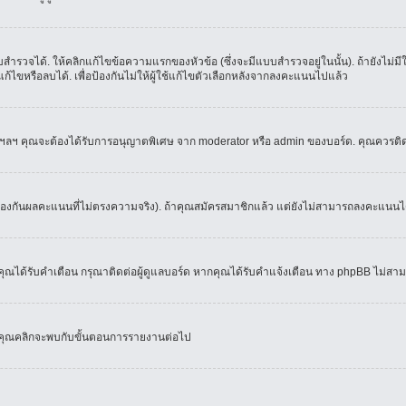
ำรวจได้. ให้คลิกแก้ไขข้อความแรกของหัวข้อ (ซึ่งจะมีแบบสำรวจอยู่ในนั้น). ถ้ายังไม่
้ไขหรือลบได้. เพื่อป้องกันไม่ให้ผู้ใช้แก้ไขตัวเลือกหลังจากลงคะแนนไปแล้ว
์, ฯลฯ คุณจะต้องได้รับการอนุญาตพิเศษ จาก moderator หรือ admin ของบอร์ด. คุณควรติ
้องกันผลคะแนนที่ไม่ตรงความจริง). ถ้าคุณสมัครสมาชิกแล้ว แต่ยังไม่สามารถลงคะแนนได้
ณได้รับคำเตือน กรุณาติดต่อผู้ดูแลบอร์ด หากคุณได้รับคำแจ้งเตือน ทาง phpBB ไม่สามา
่อคุณคลิกจะพบกับขั้นตอนการรายงานต่อไป