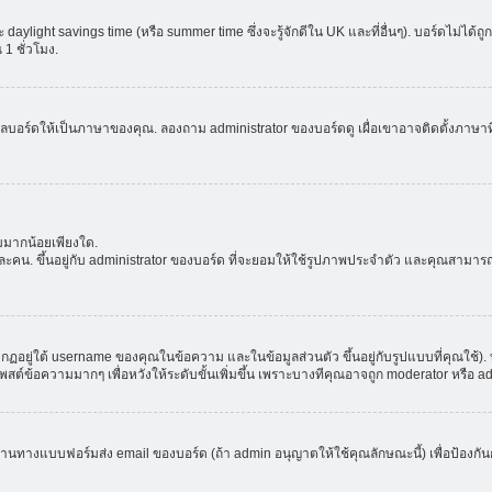
aylight savings time (หรือ summer time ซึ่งจะรู้จักดีใน UK และที่อื่นๆ). บอร์ดไม่ได้
 ชั่วโมง.
ลบอร์ดให้เป็นภาษาของคุณ. ลองถาม administrator ของบอร์ดดู เผื่อเขาอาจติดตั้งภาษาที
มมากน้อยเพียงใด.
ะคน. ขึ้นอยู่กับ administrator ของบอร์ด ที่จะยอมให้ใช้รูปภาพประจำตัว และคุณสามาร
อยู่ใต้ username ของคุณในข้อความ และในข้อมูลส่วนตัว ขึ้นอยู่กับรูปแบบที่คุณใช้). 
าโพสต์ข้อความมากๆ เพื่อหวังให้ระดับขั้นเพิ่มขึ้น เพราะบางทีคุณอาจถูก moderator หร
ผ่านทางแบบฟอร์มส่ง email ของบอร์ด (ถ้า admin อนุญาตให้ใช้คุณลักษณะนี้) เพื่อป้องกันการส่