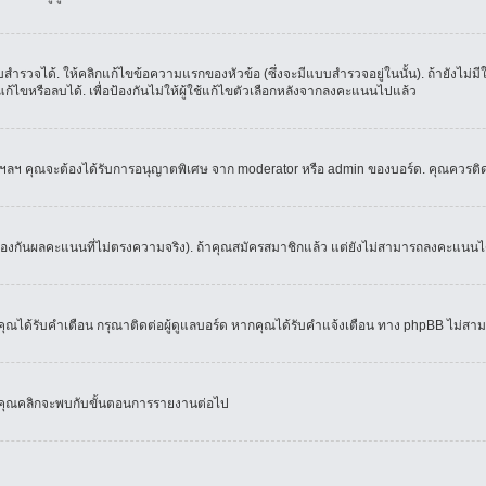
ำรวจได้. ให้คลิกแก้ไขข้อความแรกของหัวข้อ (ซึ่งจะมีแบบสำรวจอยู่ในนั้น). ถ้ายังไม่
้ไขหรือลบได้. เพื่อป้องกันไม่ให้ผู้ใช้แก้ไขตัวเลือกหลังจากลงคะแนนไปแล้ว
์, ฯลฯ คุณจะต้องได้รับการอนุญาตพิเศษ จาก moderator หรือ admin ของบอร์ด. คุณควรติ
้องกันผลคะแนนที่ไม่ตรงความจริง). ถ้าคุณสมัครสมาชิกแล้ว แต่ยังไม่สามารถลงคะแนนได้
ณได้รับคำเตือน กรุณาติดต่อผู้ดูแลบอร์ด หากคุณได้รับคำแจ้งเตือน ทาง phpBB ไม่สามา
่อคุณคลิกจะพบกับขั้นตอนการรายงานต่อไป