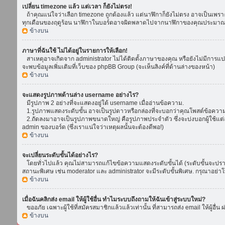
เปลี่ยน timezone แล้ว แต่เวลา ก็ยังไม่ตรง!
ถ้าคุณแน่ใจว่าเลือก timezone ถูกต้องแล้ว แต่นาฬิกาก็ยังไม่ตรง อาจเป็นเพราะ d
ทุกเดือนของฤดูร้อน นาฬิกาในบอร์ดอาจผิดพลาดไปจากนาฬิกาของคุณประมาณ 1
ข้างบน
ภาษาที่ฉันใช้ ไม่ได้อยู่ในรายการให้เลือก!
สาเหตุอาจเกิดจาก administrator ไม่ได้ติดตั้งภาษาของคุณ หรือยังไม่มีการแป
จะพบข้อมูลเพิ่มเติมที่เว็บของ phpBB Group (จะเห็นลิงค์ที่ด้านล่างของหน้า)
ข้างบน
จะแสดงรูปภาพด้านล่าง username อย่างไร?
มีรูปภาพ 2 อย่างที่จะแสดงอยู่ใต้ username เมื่ออ่านข้อความ.
1.รูปภาพแสดงระดับขั้น อาจเป็นรูปดาวหรือกล่องที่จะบอกว่าคุณโพสต์ข้อควา
2.ถัดลงมาอาจเป็นรูปภาพขนาดใหญ่ คือรูปภาพประจำตัว ซึ่งจะบ่งบอกผู้ใช้แต่ล
admin ของบอร์ด (ซึ่งเราแน่ใจว่าเหตุผลนั้นจะต้องดีพอ!)
ข้างบน
จะเปลี่ยนระดับขั้นได้อย่างไร?
โดยทั่วไปแล้ว คุณไม่สามารถแก้ไขข้อความแสดงระดับขั้นได้ (ระดับขั้นจะปรากฏ
สถานะพิเศษ เช่น moderator และ administrator จะมีระดับขั้นพิเศษ. กรุณาอย่
ข้างบน
เมื่อฉันคลิกส่ง email ให้ผู้ใช้อื่น ทำไมระบบถึงถามให้ฉันเข้าสู่ระบบใหม่?
ขออภัย เฉพาะผู้ใช้ที่สมัครสมาชิกแล้วแล้วเท่านั้น ที่สามารถส่ง email ให้ผู้อื่น 
ข้างบน