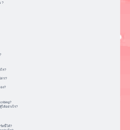
น ?
?
งไร?
ล่า!?
ของ?
cribing?
้ได้อย่างไร?
ดนี้ได้?