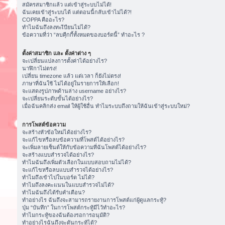
สมัครสมาชิกแล้ว แต่เข้าสู่ระบบไม่ได้!
ฉันเคยเข้าสู่ระบบได้ แต่ตอนนี้กลับเข้าไม่ได้?!
COPPA คืออะไร?
ทำไมฉันถึงลงทะเีบียนไม่ได้?
ข้อความที่ว่า “ลบคุีกกี้ทั้งหมดของบอร์ดนี้” ทำอะไร ?
ตั้งค่าสมาชิก และ ตั้งค่าต่าง ๆ
จะเปลี่ยนแปลงการตั้งค่าได้อย่างไร?
นาฬิกาไม่ตรง!
เปลี่ยน timezone แล้ว แต่เวลา ก็ยังไม่ตรง!
ภาษาที่ฉันใช้ ไม่ได้อยู่ในรายการให้เลือก!
จะแสดงรูปภาพด้านล่าง username อย่างไร?
จะเปลี่ยนระดับขั้นได้อย่างไร?
เมื่อฉันคลิกส่ง email ให้ผู้ใช้อื่น ทำไมระบบถึงถามให้ฉันเข้าสู่ระบบใหม่?
การโพสต์ข้อความ
จะสร้างหัวข้อใหม่ได้อย่างไร?
จะแก้ไขหรือลบข้อความที่โพสต์ได้อย่างไร?
จะเพิ่มลายเซ็นต์ให้กับข้อความที่ฉันโพสต์ได้อย่างไร?
จะสร้างแบบสำรวจได้อย่างไร?
ทำไมฉันถึงเพิ่มตัวเลือกในแบบสอบถามไม่ได้?
จะแก้ไขหรือลบแบบสำรวจได้อย่างไร?
ทำไมถึงเข้าไปในบอร์ด ไม่ได้?
ทำไมถึงลงคะแนนในแบบสำรวจไม่ได้?
ทำไมฉันถึงได้รับคำเตือน?
ทำอย่างไร ฉันถึงจะสามารถรายงานการโพสต์แก่ผู้ดูแลกระทู้?
ปุ่ม “บันทึก” ในการโพสต์กระทู้มีไว้ทำอะไร?
ทำไมกระทู้ของฉันต้องรอการอนุมัติ?
ทำอย่างไรฉันถึงจะดันกระทู้ได้?