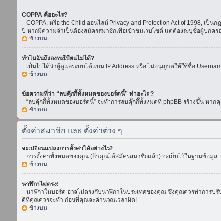
COPPA คืออะไร?
COPPA, หรือ the Child ออนไลน์ Privacy and Protection Act of 1998, เป็นกฏห
ปี หากมีความจำเป็นต้องสมัครสมาชิกเพื่อเข้าชมเวบไซต์ แต่ต้องระบุชื่อผู้ปกคร
ข้างบน
ทำไมฉันถึงลงทะเีบียนไม่ได้?
เป็นไปได้ว่าผู้ดูแลระบบได้แบน IP Address หรือ ไม่อนุญาตให้ใช้ชื่อ Usern
ข้างบน
ข้อความที่ว่า “ลบคุีกกี้ทั้งหมดของบอร์ดนี้” ทำอะไร ?
“ลบคุีกกี้ทั้งหมดของบอร์ดนี้” จะทำการลบคุ๊กกี๊ทั้งหมดที่ phpBB สร้างขึ้น 
ข้างบน
ตั้งค่าสมาชิก และ ตั้งค่าต่าง ๆ
จะเปลี่ยนแปลงการตั้งค่าได้อย่างไร?
การตั้งค่าทั้งหมดของคุณ (ถ้าคุณได้สมัครสมาชิกแล้ว) จะเก็บไว้ในฐานข้อมูล. ถ
ข้างบน
นาฬิกาไม่ตรง!
นาฬิกาในบอร์ด อาจไม่ตรงกับนาฬิกาในประเทศของคุณ ซึ่งคุณควรทำการปรับเวลา โ
ดีที่คุณควรจะทำ ก่อนที่คุณจะคำนวณเวลาผิด!
ข้างบน