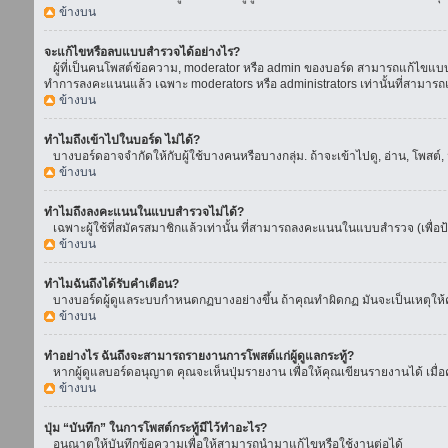
ข้างบน
จะแก้ไขหรือลบแบบสำรวจได้อย่างไร?
ผู้ที่เป็นคนโพสต์ข้อความ, moderator หรือ admin ของบอร์ด สามารถแก้ไขแบบส
ทำการลงคะแนนแล้ว เฉพาะ moderators หรือ administrators เท่านั้นที่สามารถแก
ข้างบน
ทำไมถึงเข้าไปในบอร์ด ไม่ได้?
บางบอร์ดอาจจำกัดให้กับผู้ใช้บางคนหรือบางกลุ่ม. ถ้าจะเข้าไปดู, อ่าน, โพสต
ข้างบน
ทำไมถึงลงคะแนนในแบบสำรวจไม่ได้?
เฉพาะผู้ใช้ที่สมัครสมาชิกแล้วเท่านั้น ที่สามารถลงคะแนนในแบบสำรวจ (เพื่อป
ข้างบน
ทำไมฉันถึงได้รับคำเตือน?
บางบอร์ดผู้ดูแลระบบกำหนดกฏบางอย่างขึ้น ถ้าคุณทำผิดกฏ มันจะเป็นเหตุให้คุ
ข้างบน
ทำอย่างไร ฉันถึงจะสามารถรายงานการโพสต์แก่ผู้ดูแลกระทู้?
หากผู้ดูแลบอร์ดอนุญาต คุณจะเห็นปุ่มรายงาน เพื่อให้คุณเขียนรายงานได้ เมื
ข้างบน
ปุ่ม “บันทึก” ในการโพสต์กระทู้มีไว้ทำอะไร?
อนุณาตให้บันทึกข้อความเพื่อให้สามารถนำมาแก้ไขหรือใช้งานต่อได้