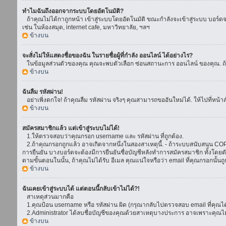
ทำไมฉันถึงออกจากระบบโดยอัตโนมัติ?
ถ้าคุณไม่ได้กาถูกหน้า เข้าสู่ระบบโดยอัตโนมัติ ขณะกำลังจะเข้าสู่ระบบ บอร์ดจะย
เช่น ในห้องสมุด, internet cafe, มหาวิทยาลัย, ฯลฯ
ข้างบน
จะสั่งไม่ให้แสดงชื่อของฉัน ในรายชื่อผู้ที่กำลัง ออนไลน์ ได้อย่างไร?
ในข้อมูลส่วนตัวของคุณ คุณจะพบตัวเลือก ซ่อนสถานะการ ออนไลน์ ของคุณ. ถ้าคุณ
ข้างบน
ฉันลืม รหัสผ่าน!
อย่าเพิ่งตกใจ! ถ้าคุณลืม รหัสผ่าน จริงๆ คุณสามารถขออันใหม่ได้. ให้ไปที่หน้า
ข้างบน
สมัครสมาชิกแล้ว แต่เข้าสู่ระบบไม่ได้!
1.ให้ตรวจสอบว่าคุณกรอก username และ รหัสผ่าน ที่ถูกต้อง.
2.ถ้าคุณกรอกถูกแล้ว อาจเกิดจากหนึ่งในสองสาเหตุนี้. - ถ้าระบบสนับสนุน COPPA
การยืนยัน บางบอร์ดจะต้องมีการยืนยันชื่อบัญชีหลังทำการสมัครสมาชิก ทั้งโดยตั
ตามขั้นตอนในนั้น, ถ้าคุณไม่ได้รับ อีเมล คุณแน่ใจหรือว่า email ที่คุณกรอกนั้นถ
ข้างบน
ฉันเคยเข้าสู่ระบบได้ แต่ตอนนี้กลับเข้าไม่ได้?!
สาเหตุส่วนมากคือ
1.คุณป้อน username หรือ รหัสผ่าน ผิด (กรุณากลับไปตรวจสอบ email ที่คุณได้
2.Administrator ได้ลบชื่อบัญชีของคุณด้วยสาเหตุบางประการ อาจเพราะคุณไม่ได้
ข้างบน