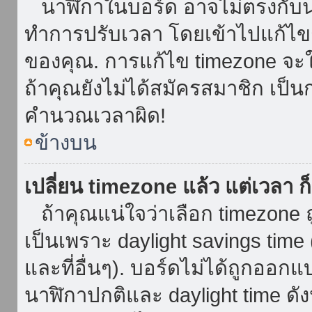
นาฬิกาในบอร์ด อาจไม่ตรงกับน
ทำการปรับเวลา โดยเข้าไปแก้ไขกา
ของคุณ. การแก้ไข timezone จะใช้ไ
ถ้าคุณยังไม่ได้สมัครสมาชิก เป็น
คำนวณเวลาผิด!
ข้างบน
เปลี่ยน timezone แล้ว แต่เวลา ก็
ถ้าคุณแน่ใจว่าเลือก timezone ถ
เป็นเพราะ daylight savings time 
และที่อื่นๆ). บอร์ดไม่ได้ถูกออก
นาฬิกาปกติและ daylight time ดั