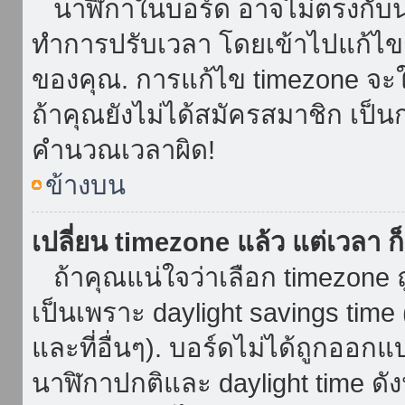
นาฬิกาในบอร์ด อาจไม่ตรงกับน
ทำการปรับเวลา โดยเข้าไปแก้ไขกา
ของคุณ. การแก้ไข timezone จะใช้ไ
ถ้าคุณยังไม่ได้สมัครสมาชิก เป็น
คำนวณเวลาผิด!
ข้างบน
เปลี่ยน timezone แล้ว แต่เวลา ก็
ถ้าคุณแน่ใจว่าเลือก timezone ถ
เป็นเพราะ daylight savings time 
และที่อื่นๆ). บอร์ดไม่ได้ถูกออก
นาฬิกาปกติและ daylight time ดั