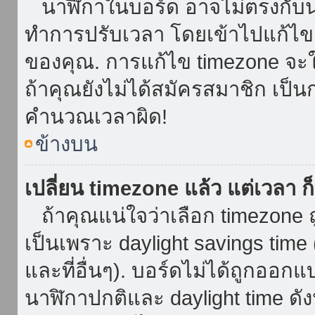
นาฬิกาในบอร์ด อาจไม่ตรงกับน
ทำการปรับเวลา โดยเข้าไปแก้ไขกา
ของคุณ. การแก้ไข timezone จะใช้ไ
ถ้าคุณยังไม่ได้สมัครสมาชิก เป็น
คำนวณเวลาผิด!
ข้างบน
เปลี่ยน timezone แล้ว แต่เวลา ก็
ถ้าคุณแน่ใจว่าเลือก timezone ถ
เป็นเพราะ daylight savings time 
และที่อื่นๆ). บอร์ดไม่ได้ถูกออก
นาฬิกาปกติและ daylight time ดั