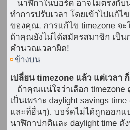
นาฬิกาในบอร์ด อาจไม่ตรงกับน
ทำการปรับเวลา โดยเข้าไปแก้ไขกา
ของคุณ. การแก้ไข timezone จะใช้ไ
ถ้าคุณยังไม่ได้สมัครสมาชิก เป็น
คำนวณเวลาผิด!
ข้างบน
เปลี่ยน timezone แล้ว แต่เวลา ก็
ถ้าคุณแน่ใจว่าเลือก timezone ถ
เป็นเพราะ daylight savings time 
และที่อื่นๆ). บอร์ดไม่ได้ถูกออก
นาฬิกาปกติและ daylight time ดั