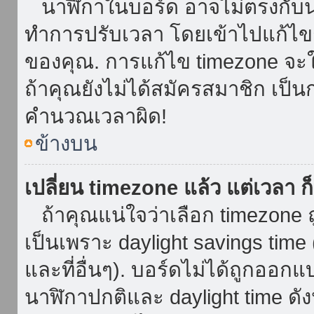
นาฬิกาในบอร์ด อาจไม่ตรงกับน
ทำการปรับเวลา โดยเข้าไปแก้ไขกา
ของคุณ. การแก้ไข timezone จะใช้ไ
ถ้าคุณยังไม่ได้สมัครสมาชิก เป็น
คำนวณเวลาผิด!
ข้างบน
เปลี่ยน timezone แล้ว แต่เวลา ก็
ถ้าคุณแน่ใจว่าเลือก timezone ถ
เป็นเพราะ daylight savings time 
และที่อื่นๆ). บอร์ดไม่ได้ถูกออก
นาฬิกาปกติและ daylight time ดั