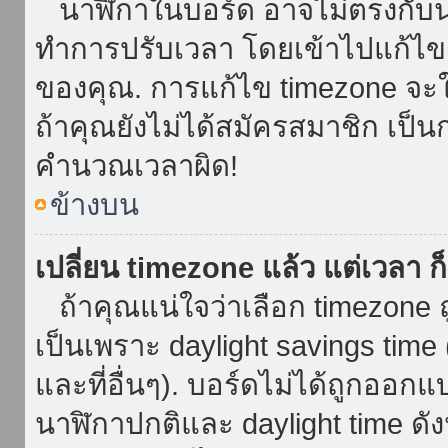
นาฬิกาในบอร์ด อาจไม่ตรงกับน
ทำการปรับเวลา โดยเข้าไปแก้ไขกา
ของคุณ. การแก้ไข timezone จะใช้ไ
ถ้าคุณยังไม่ได้สมัครสมาชิก เป็น
คำนวณเวลาผิด!
ข้างบน
เปลี่ยน timezone แล้ว แต่เวลา ก็
ถ้าคุณแน่ใจว่าเลือก timezone ถ
เป็นเพราะ daylight savings time 
และที่อื่นๆ). บอร์ดไม่ได้ถูกออก
นาฬิกาปกติและ daylight time ดั