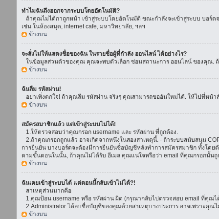
ทำไมฉันถึงออกจากระบบโดยอัตโนมัติ?
ถ้าคุณไม่ได้กาถูกหน้า เข้าสู่ระบบโดยอัตโนมัติ ขณะกำลังจะเข้าสู่ระบบ บอร์ดจะย
เช่น ในห้องสมุด, internet cafe, มหาวิทยาลัย, ฯลฯ
ข้างบน
จะสั่งไม่ให้แสดงชื่อของฉัน ในรายชื่อผู้ที่กำลัง ออนไลน์ ได้อย่างไร?
ในข้อมูลส่วนตัวของคุณ คุณจะพบตัวเลือก ซ่อนสถานะการ ออนไลน์ ของคุณ. ถ้าคุณ
ข้างบน
ฉันลืม รหัสผ่าน!
อย่าเพิ่งตกใจ! ถ้าคุณลืม รหัสผ่าน จริงๆ คุณสามารถขออันใหม่ได้. ให้ไปที่หน้า
ข้างบน
สมัครสมาชิกแล้ว แต่เข้าสู่ระบบไม่ได้!
1.ให้ตรวจสอบว่าคุณกรอก username และ รหัสผ่าน ที่ถูกต้อง.
2.ถ้าคุณกรอกถูกแล้ว อาจเกิดจากหนึ่งในสองสาเหตุนี้. - ถ้าระบบสนับสนุน COPPA
การยืนยัน บางบอร์ดจะต้องมีการยืนยันชื่อบัญชีหลังทำการสมัครสมาชิก ทั้งโดยตั
ตามขั้นตอนในนั้น, ถ้าคุณไม่ได้รับ อีเมล คุณแน่ใจหรือว่า email ที่คุณกรอกนั้นถ
ข้างบน
ฉันเคยเข้าสู่ระบบได้ แต่ตอนนี้กลับเข้าไม่ได้?!
สาเหตุส่วนมากคือ
1.คุณป้อน username หรือ รหัสผ่าน ผิด (กรุณากลับไปตรวจสอบ email ที่คุณได้
2.Administrator ได้ลบชื่อบัญชีของคุณด้วยสาเหตุบางประการ อาจเพราะคุณไม่ได้
ข้างบน