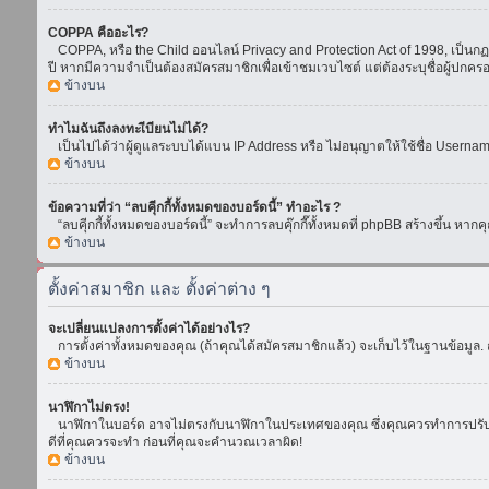
COPPA คืออะไร?
COPPA, หรือ the Child ออนไลน์ Privacy and Protection Act of 1998, เป็นกฏห
ปี หากมีความจำเป็นต้องสมัครสมาชิกเพื่อเข้าชมเวบไซต์ แต่ต้องระบุชื่อผู้ปกคร
ข้างบน
ทำไมฉันถึงลงทะเีบียนไม่ได้?
เป็นไปได้ว่าผู้ดูแลระบบได้แบน IP Address หรือ ไม่อนุญาตให้ใช้ชื่อ Usern
ข้างบน
ข้อความที่ว่า “ลบคุีกกี้ทั้งหมดของบอร์ดนี้” ทำอะไร ?
“ลบคุีกกี้ทั้งหมดของบอร์ดนี้” จะทำการลบคุ๊กกี๊ทั้งหมดที่ phpBB สร้างขึ้น 
ข้างบน
ตั้งค่าสมาชิก และ ตั้งค่าต่าง ๆ
จะเปลี่ยนแปลงการตั้งค่าได้อย่างไร?
การตั้งค่าทั้งหมดของคุณ (ถ้าคุณได้สมัครสมาชิกแล้ว) จะเก็บไว้ในฐานข้อมูล. ถ
ข้างบน
นาฬิกาไม่ตรง!
นาฬิกาในบอร์ด อาจไม่ตรงกับนาฬิกาในประเทศของคุณ ซึ่งคุณควรทำการปรับเวลา โ
ดีที่คุณควรจะทำ ก่อนที่คุณจะคำนวณเวลาผิด!
ข้างบน