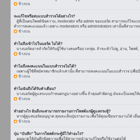
ข้างบน
จะแก้ไขหรือลบแบบสำรวจได้อย่างไร?
ผู้ที่เป็นคนโพสต์ข้อความ, moderator หรือ admin ของบอร์ด สามารถแก้ไขแบบส
ทำการลงคะแนนแล้ว เฉพาะ moderators หรือ administrators เท่านั้นที่สามารถแก
ข้างบน
ทำไมถึงเข้าไปในบอร์ด ไม่ได้?
บางบอร์ดอาจจำกัดให้กับผู้ใช้บางคนหรือบางกลุ่ม. ถ้าจะเข้าไปดู, อ่าน, โพสต
ข้างบน
ทำไมถึงลงคะแนนในแบบสำรวจไม่ได้?
เฉพาะผู้ใช้ที่สมัครสมาชิกแล้วเท่านั้น ที่สามารถลงคะแนนในแบบสำรวจ (เพื่อป
ข้างบน
ทำไมฉันถึงได้รับคำเตือน?
บางบอร์ดผู้ดูแลระบบกำหนดกฏบางอย่างขึ้น ถ้าคุณทำผิดกฏ มันจะเป็นเหตุให้คุ
ข้างบน
ทำอย่างไร ฉันถึงจะสามารถรายงานการโพสต์แก่ผู้ดูแลกระทู้?
หากผู้ดูแลบอร์ดอนุญาต คุณจะเห็นปุ่มรายงาน เพื่อให้คุณเขียนรายงานได้ เมื
ข้างบน
ปุ่ม “บันทึก” ในการโพสต์กระทู้มีไว้ทำอะไร?
อนุณาตให้บันทึกข้อความเพื่อให้สามารถนำมาแก้ไขหรือใช้งานต่อได้