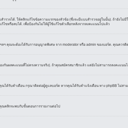
ำรวจได้. ให้คลิกแก้ไขข้อความแรกของหัวข้อ (ซึ่งจะมีแบบสำรวจอยู่ในนั้น). ถ้ายังไม่
้ไขหรือลบได้. เพื่อป้องกันไม่ให้ผู้ใช้แก้ไขตัวเลือกหลังจากลงคะแนนไปแล้ว
์, ฯลฯ คุณจะต้องได้รับการอนุญาตพิเศษ จาก moderator หรือ admin ของบอร์ด. คุณควรติ
้องกันผลคะแนนที่ไม่ตรงความจริง). ถ้าคุณสมัครสมาชิกแล้ว แต่ยังไม่สามารถลงคะแนนได้
ณได้รับคำเตือน กรุณาติดต่อผู้ดูแลบอร์ด หากคุณได้รับคำแจ้งเตือน ทาง phpBB ไม่สามา
่อคุณคลิกจะพบกับขั้นตอนการรายงานต่อไป