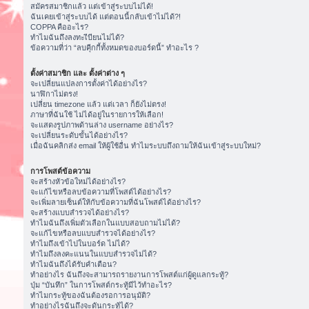
สมัครสมาชิกแล้ว แต่เข้าสู่ระบบไม่ได้!
ฉันเคยเข้าสู่ระบบได้ แต่ตอนนี้กลับเข้าไม่ได้?!
COPPA คืออะไร?
ทำไมฉันถึงลงทะเีบียนไม่ได้?
ข้อความที่ว่า “ลบคุีกกี้ทั้งหมดของบอร์ดนี้” ทำอะไร ?
ตั้งค่าสมาชิก และ ตั้งค่าต่าง ๆ
จะเปลี่ยนแปลงการตั้งค่าได้อย่างไร?
นาฬิกาไม่ตรง!
เปลี่ยน timezone แล้ว แต่เวลา ก็ยังไม่ตรง!
ภาษาที่ฉันใช้ ไม่ได้อยู่ในรายการให้เลือก!
จะแสดงรูปภาพด้านล่าง username อย่างไร?
จะเปลี่ยนระดับขั้นได้อย่างไร?
เมื่อฉันคลิกส่ง email ให้ผู้ใช้อื่น ทำไมระบบถึงถามให้ฉันเข้าสู่ระบบใหม่?
การโพสต์ข้อความ
จะสร้างหัวข้อใหม่ได้อย่างไร?
จะแก้ไขหรือลบข้อความที่โพสต์ได้อย่างไร?
จะเพิ่มลายเซ็นต์ให้กับข้อความที่ฉันโพสต์ได้อย่างไร?
จะสร้างแบบสำรวจได้อย่างไร?
ทำไมฉันถึงเพิ่มตัวเลือกในแบบสอบถามไม่ได้?
จะแก้ไขหรือลบแบบสำรวจได้อย่างไร?
ทำไมถึงเข้าไปในบอร์ด ไม่ได้?
ทำไมถึงลงคะแนนในแบบสำรวจไม่ได้?
ทำไมฉันถึงได้รับคำเตือน?
ทำอย่างไร ฉันถึงจะสามารถรายงานการโพสต์แก่ผู้ดูแลกระทู้?
ปุ่ม “บันทึก” ในการโพสต์กระทู้มีไว้ทำอะไร?
ทำไมกระทู้ของฉันต้องรอการอนุมัติ?
ทำอย่างไรฉันถึงจะดันกระทู้ได้?