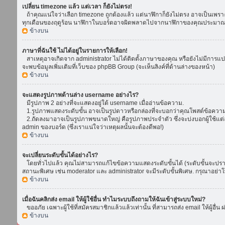
เปลี่ยน timezone แล้ว แต่เวลา ก็ยังไม่ตรง!
ถ้าคุณแน่ใจว่าเลือก timezone ถูกต้องแล้ว แต่นาฬิกาก็ยังไม่ตรง อาจเป็นเพราะ d
ทุกเดือนของฤดูร้อน นาฬิกาในบอร์ดอาจผิดพลาดไปจากนาฬิกาของคุณประมาณ 1
ข้างบน
ภาษาที่ฉันใช้ ไม่ได้อยู่ในรายการให้เลือก!
สาเหตุอาจเกิดจาก administrator ไม่ได้ติดตั้งภาษาของคุณ หรือยังไม่มีการแป
จะพบข้อมูลเพิ่มเติมที่เว็บของ phpBB Group (จะเห็นลิงค์ที่ด้านล่างของหน้า)
ข้างบน
จะแสดงรูปภาพด้านล่าง username อย่างไร?
มีรูปภาพ 2 อย่างที่จะแสดงอยู่ใต้ username เมื่ออ่านข้อความ.
1.รูปภาพแสดงระดับขั้น อาจเป็นรูปดาวหรือกล่องที่จะบอกว่าคุณโพสต์ข้อควา
2.ถัดลงมาอาจเป็นรูปภาพขนาดใหญ่ คือรูปภาพประจำตัว ซึ่งจะบ่งบอกผู้ใช้แต่ล
admin ของบอร์ด (ซึ่งเราแน่ใจว่าเหตุผลนั้นจะต้องดีพอ!)
ข้างบน
จะเปลี่ยนระดับขั้นได้อย่างไร?
โดยทั่วไปแล้ว คุณไม่สามารถแก้ไขข้อความแสดงระดับขั้นได้ (ระดับขั้นจะปรากฏ
สถานะพิเศษ เช่น moderator และ administrator จะมีระดับขั้นพิเศษ. กรุณาอย่
ข้างบน
เมื่อฉันคลิกส่ง email ให้ผู้ใช้อื่น ทำไมระบบถึงถามให้ฉันเข้าสู่ระบบใหม่?
ขออภัย เฉพาะผู้ใช้ที่สมัครสมาชิกแล้วแล้วเท่านั้น ที่สามารถส่ง email ให้ผู้อื่น 
ข้างบน