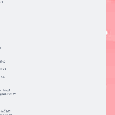
น ?
?
งไร?
ล่า!?
ของ?
cribing?
้ได้อย่างไร?
ดนี้ได้?