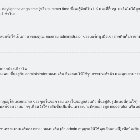
aylight savings time (หรือ summer time ซึ่งจะรู้จักดีใน UK และที่อื่นๆ). บอร์ดไม่ได้
 ชั่วโมง.
ลบอร์ดให้เป็นภาษาของคุณ. ลองถาม administrator ของบอร์ดดู เผื่อเขาอาจติดตั้งภาษาที
มมากน้อยเพียงใด.
ะคน. ขึ้นอยู่กับ administrator ของบอร์ด ที่จะยอมให้ใช้รูปภาพประจำตัว และคุณสามาร
อยู่ใต้ username ของคุณในข้อความ และในข้อมูลส่วนตัว ขึ้นอยู่กับรูปแบบที่คุณใช้). 
าโพสต์ข้อความมากๆ เพื่อหวังให้ระดับขั้นเพิ่มขึ้น เพราะบางทีคุณอาจถูก moderator หร
ผ่านทางแบบฟอร์มส่ง email ของบอร์ด (ถ้า admin อนุญาตให้ใช้คุณลักษณะนี้) เพื่อป้องกันการส่