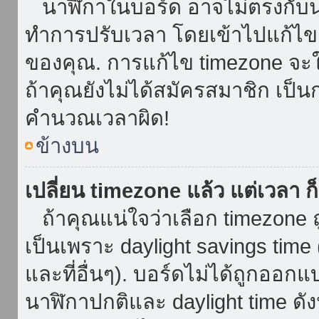
นาฬิกาในบอร์ด อาจไม่ตรงกับน
ทำการปรับเวลา โดยเข้าไปแก้ไขกา
ของคุณ. การแก้ไข timezone จะใช้ไ
ถ้าคุณยังไม่ได้สมัครสมาชิก เป็น
คำนวณเวลาผิด!
ข้างบน
เปลี่ยน timezone แล้ว แต่เวลา ก็
ถ้าคุณแน่ใจว่าเลือก timezone ถ
เป็นเพราะ daylight savings time 
และที่อื่นๆ). บอร์ดไม่ได้ถูกออก
นาฬิกาปกติและ daylight time ดั