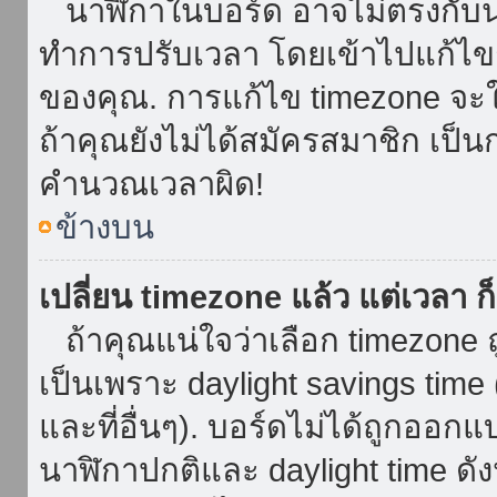
นาฬิกาในบอร์ด อาจไม่ตรงกับน
ทำการปรับเวลา โดยเข้าไปแก้ไขกา
ของคุณ. การแก้ไข timezone จะใช้ไ
ถ้าคุณยังไม่ได้สมัครสมาชิก เป็น
คำนวณเวลาผิด!
ข้างบน
เปลี่ยน timezone แล้ว แต่เวลา ก็
ถ้าคุณแน่ใจว่าเลือก timezone ถ
เป็นเพราะ daylight savings time 
และที่อื่นๆ). บอร์ดไม่ได้ถูกออก
นาฬิกาปกติและ daylight time ดั