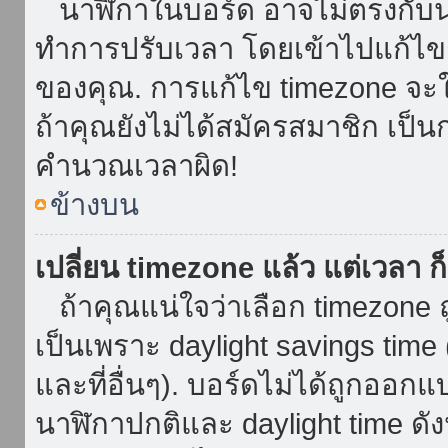
นาฬิกาในบอร์ด อาจไม่ตรงกับน
ทำการปรับเวลา โดยเข้าไปแก้ไขกา
ของคุณ. การแก้ไข timezone จะใช้ไ
ถ้าคุณยังไม่ได้สมัครสมาชิก เป็น
คำนวณเวลาผิด!
ข้างบน
เปลี่ยน timezone แล้ว แต่เวลา ก็
ถ้าคุณแน่ใจว่าเลือก timezone ถ
เป็นเพราะ daylight savings time 
และที่อื่นๆ). บอร์ดไม่ได้ถูกออก
นาฬิกาปกติและ daylight time ดั