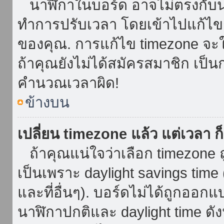
นาฬิกาในบอร์ด อาจไม่ตรงกับน
ทำการปรับเวลา โดยเข้าไปแก้ไขกา
ของคุณ. การแก้ไข timezone จะใช้ไ
ถ้าคุณยังไม่ได้สมัครสมาชิก เป็น
คำนวณเวลาผิด!
ข้างบน
เปลี่ยน timezone แล้ว แต่เวลา ก็
ถ้าคุณแน่ใจว่าเลือก timezone ถ
เป็นเพราะ daylight savings time 
และที่อื่นๆ). บอร์ดไม่ได้ถูกออก
นาฬิกาปกติและ daylight time ดั