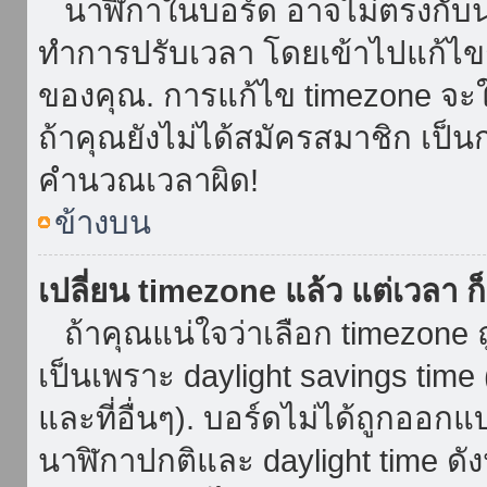
นาฬิกาในบอร์ด อาจไม่ตรงกับน
ทำการปรับเวลา โดยเข้าไปแก้ไขกา
ของคุณ. การแก้ไข timezone จะใช้ไ
ถ้าคุณยังไม่ได้สมัครสมาชิก เป็น
คำนวณเวลาผิด!
ข้างบน
เปลี่ยน timezone แล้ว แต่เวลา ก็
ถ้าคุณแน่ใจว่าเลือก timezone ถ
เป็นเพราะ daylight savings time 
และที่อื่นๆ). บอร์ดไม่ได้ถูกออก
นาฬิกาปกติและ daylight time ดั