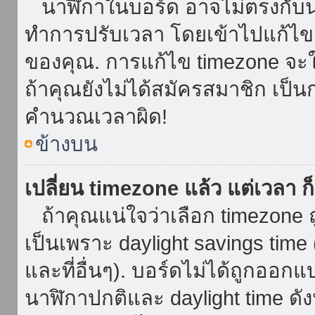
นาฬิกาในบอร์ด อาจไม่ตรงกับน
ทำการปรับเวลา โดยเข้าไปแก้ไขกา
ของคุณ. การแก้ไข timezone จะใช้ไ
ถ้าคุณยังไม่ได้สมัครสมาชิก เป็น
คำนวณเวลาผิด!
ข้างบน
เปลี่ยน timezone แล้ว แต่เวลา ก็
ถ้าคุณแน่ใจว่าเลือก timezone ถ
เป็นเพราะ daylight savings time 
และที่อื่นๆ). บอร์ดไม่ได้ถูกออก
นาฬิกาปกติและ daylight time ดั