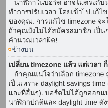
นาฬิกาในบอร์ด อาจไม่ตรงกับน
ทำการปรับเวลา โดยเข้าไปแก้ไขกา
ของคุณ. การแก้ไข timezone จะใช้ไ
ถ้าคุณยังไม่ได้สมัครสมาชิก เป็น
คำนวณเวลาผิด!
ข้างบน
เปลี่ยน timezone แล้ว แต่เวลา ก็
ถ้าคุณแน่ใจว่าเลือก timezone ถ
เป็นเพราะ daylight savings time 
และที่อื่นๆ). บอร์ดไม่ได้ถูกออก
นาฬิกาปกติและ daylight time ดั