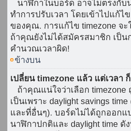
นาฬิกาในบอร์ด อาจไม่ตรงกับน
ทำการปรับเวลา โดยเข้าไปแก้ไขกา
ของคุณ. การแก้ไข timezone จะใช้ไ
ถ้าคุณยังไม่ได้สมัครสมาชิก เป็น
คำนวณเวลาผิด!
ข้างบน
เปลี่ยน timezone แล้ว แต่เวลา ก็
ถ้าคุณแน่ใจว่าเลือก timezone ถ
เป็นเพราะ daylight savings time 
และที่อื่นๆ). บอร์ดไม่ได้ถูกออก
นาฬิกาปกติและ daylight time ดั