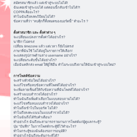
สมัครสมาชิกแล้ว แต่เข้าสู่ระบบไม่ได้!
ฉันเคยเข้าสู่ระบบได้ แต่ตอนนี้กลับเข้าไม่ได้?!
COPPA คืออะไร?
ทำไมฉันถึงลงทะเีบียนไม่ได้?
ข้อความที่ว่า “ลบคุีกกี้ทั้งหมดของบอร์ดนี้” ทำอะไร ?
ตั้งค่าสมาชิก และ ตั้งค่าต่าง ๆ
จะเปลี่ยนแปลงการตั้งค่าได้อย่างไร?
นาฬิกาไม่ตรง!
เปลี่ยน timezone แล้ว แต่เวลา ก็ยังไม่ตรง!
ภาษาที่ฉันใช้ ไม่ได้อยู่ในรายการให้เลือก!
จะแสดงรูปภาพด้านล่าง username อย่างไร?
จะเปลี่ยนระดับขั้นได้อย่างไร?
เมื่อฉันคลิกส่ง email ให้ผู้ใช้อื่น ทำไมระบบถึงถามให้ฉันเข้าสู่ระบบใหม่?
การโพสต์ข้อความ
จะสร้างหัวข้อใหม่ได้อย่างไร?
จะแก้ไขหรือลบข้อความที่โพสต์ได้อย่างไร?
จะเพิ่มลายเซ็นต์ให้กับข้อความที่ฉันโพสต์ได้อย่างไร?
จะสร้างแบบสำรวจได้อย่างไร?
ทำไมฉันถึงเพิ่มตัวเลือกในแบบสอบถามไม่ได้?
จะแก้ไขหรือลบแบบสำรวจได้อย่างไร?
ทำไมถึงเข้าไปในบอร์ด ไม่ได้?
ทำไมถึงลงคะแนนในแบบสำรวจไม่ได้?
ทำไมฉันถึงได้รับคำเตือน?
ทำอย่างไร ฉันถึงจะสามารถรายงานการโพสต์แก่ผู้ดูแลกระทู้?
ปุ่ม “บันทึก” ในการโพสต์กระทู้มีไว้ทำอะไร?
ทำไมกระทู้ของฉันต้องรอการอนุมัติ?
ทำอย่างไรฉันถึงจะดันกระทู้ได้?