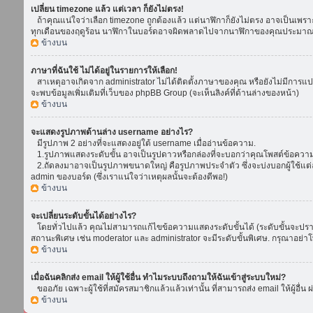
เปลี่ยน timezone แล้ว แต่เวลา ก็ยังไม่ตรง!
ถ้าคุณแน่ใจว่าเลือก timezone ถูกต้องแล้ว แต่นาฬิกาก็ยังไม่ตรง อาจเป็นเพราะ d
ทุกเดือนของฤดูร้อน นาฬิกาในบอร์ดอาจผิดพลาดไปจากนาฬิกาของคุณประมาณ 1
ข้างบน
ภาษาที่ฉันใช้ ไม่ได้อยู่ในรายการให้เลือก!
สาเหตุอาจเกิดจาก administrator ไม่ได้ติดตั้งภาษาของคุณ หรือยังไม่มีการแป
จะพบข้อมูลเพิ่มเติมที่เว็บของ phpBB Group (จะเห็นลิงค์ที่ด้านล่างของหน้า)
ข้างบน
จะแสดงรูปภาพด้านล่าง username อย่างไร?
มีรูปภาพ 2 อย่างที่จะแสดงอยู่ใต้ username เมื่ออ่านข้อความ.
1.รูปภาพแสดงระดับขั้น อาจเป็นรูปดาวหรือกล่องที่จะบอกว่าคุณโพสต์ข้อควา
2.ถัดลงมาอาจเป็นรูปภาพขนาดใหญ่ คือรูปภาพประจำตัว ซึ่งจะบ่งบอกผู้ใช้แต่ล
admin ของบอร์ด (ซึ่งเราแน่ใจว่าเหตุผลนั้นจะต้องดีพอ!)
ข้างบน
จะเปลี่ยนระดับขั้นได้อย่างไร?
โดยทั่วไปแล้ว คุณไม่สามารถแก้ไขข้อความแสดงระดับขั้นได้ (ระดับขั้นจะปรากฏ
สถานะพิเศษ เช่น moderator และ administrator จะมีระดับขั้นพิเศษ. กรุณาอย่
ข้างบน
เมื่อฉันคลิกส่ง email ให้ผู้ใช้อื่น ทำไมระบบถึงถามให้ฉันเข้าสู่ระบบใหม่?
ขออภัย เฉพาะผู้ใช้ที่สมัครสมาชิกแล้วแล้วเท่านั้น ที่สามารถส่ง email ให้ผู้อื่น 
ข้างบน