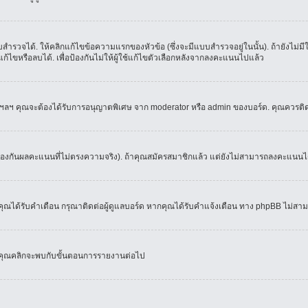
ำรวจได้. ให้คลิกแก้ไขข้อความแรกของหัวข้อ (ซึ่งจะมีแบบสำรวจอยู่ในนั้น). ถ้ายังไม่
้ไขหรือลบได้. เพื่อป้องกันไม่ให้ผู้ใช้แก้ไขตัวเลือกหลังจากลงคะแนนไปแล้ว
์, ฯลฯ คุณจะต้องได้รับการอนุญาตพิเศษ จาก moderator หรือ admin ของบอร์ด. คุณควรติ
้องกันผลคะแนนที่ไม่ตรงความจริง). ถ้าคุณสมัครสมาชิกแล้ว แต่ยังไม่สามารถลงคะแนนได้
ณได้รับคำเตือน กรุณาติดต่อผู้ดูแลบอร์ด หากคุณได้รับคำแจ้งเตือน ทาง phpBB ไม่สามา
่อคุณคลิกจะพบกับขั้นตอนการรายงานต่อไป