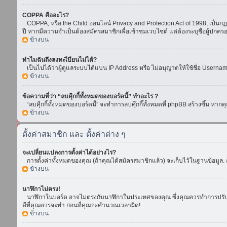
COPPA คืออะไร?
COPPA, หรือ the Child ออนไลน์ Privacy and Protection Act of 1998, เป็นกฏห
ปี หากมีความจำเป็นต้องสมัครสมาชิกเพื่อเข้าชมเวบไซต์ แต่ต้องระบุชื่อผู้ปกคร
ข้างบน
ทำไมฉันถึงลงทะเีบียนไม่ได้?
เป็นไปได้ว่าผู้ดูแลระบบได้แบน IP Address หรือ ไม่อนุญาตให้ใช้ชื่อ Usern
ข้างบน
ข้อความที่ว่า “ลบคุีกกี้ทั้งหมดของบอร์ดนี้” ทำอะไร ?
“ลบคุีกกี้ทั้งหมดของบอร์ดนี้” จะทำการลบคุ๊กกี๊ทั้งหมดที่ phpBB สร้างขึ้น 
ข้างบน
ตั้งค่าสมาชิก และ ตั้งค่าต่าง ๆ
จะเปลี่ยนแปลงการตั้งค่าได้อย่างไร?
การตั้งค่าทั้งหมดของคุณ (ถ้าคุณได้สมัครสมาชิกแล้ว) จะเก็บไว้ในฐานข้อมูล. ถ
ข้างบน
นาฬิกาไม่ตรง!
นาฬิกาในบอร์ด อาจไม่ตรงกับนาฬิกาในประเทศของคุณ ซึ่งคุณควรทำการปรับเวลา โ
ดีที่คุณควรจะทำ ก่อนที่คุณจะคำนวณเวลาผิด!
ข้างบน