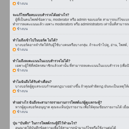
ข้างบน
จะแก้ไขหรือลบแบบสำรวจได้อย่างไร?
ผู้ที่เป็นคนโพสต์ข้อความ, moderator หรือ admin ของบอร์ด สามารถแก้ไขแบบส
ทำการลงคะแนนแล้ว เฉพาะ moderators หรือ administrators เท่านั้นที่สามารถแก
ข้างบน
ทำไมถึงเข้าไปในบอร์ด ไม่ได้?
บางบอร์ดอาจจำกัดให้กับผู้ใช้บางคนหรือบางกลุ่ม. ถ้าจะเข้าไปดู, อ่าน, โพสต
ข้างบน
ทำไมถึงลงคะแนนในแบบสำรวจไม่ได้?
เฉพาะผู้ใช้ที่สมัครสมาชิกแล้วเท่านั้น ที่สามารถลงคะแนนในแบบสำรวจ (เพื่อป
ข้างบน
ทำไมฉันถึงได้รับคำเตือน?
บางบอร์ดผู้ดูแลระบบกำหนดกฏบางอย่างขึ้น ถ้าคุณทำผิดกฏ มันจะเป็นเหตุให้คุ
ข้างบน
ทำอย่างไร ฉันถึงจะสามารถรายงานการโพสต์แก่ผู้ดูแลกระทู้?
หากผู้ดูแลบอร์ดอนุญาต คุณจะเห็นปุ่มรายงาน เพื่อให้คุณเขียนรายงานได้ เมื
ข้างบน
ปุ่ม “บันทึก” ในการโพสต์กระทู้มีไว้ทำอะไร?
อนุณาตให้บันทึกข้อความเพื่อให้สามารถนำมาแก้ไขหรือใช้งานต่อได้