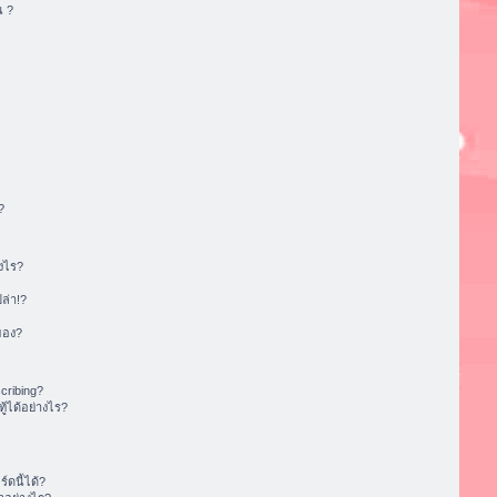
น ?
?
งไร?
ล่า!?
ของ?
cribing?
้ได้อย่างไร?
ดนี้ได้?