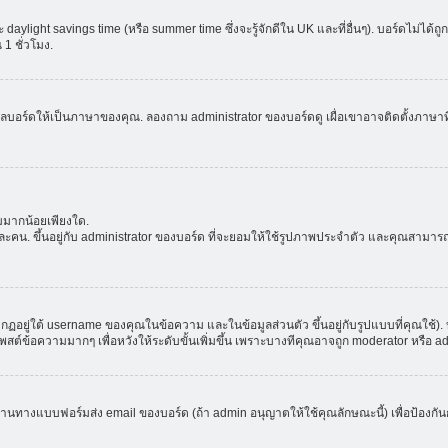
aylight savings time (หรือ summer time ซึ่งจะรู้จักดีใน UK และที่อื่นๆ). บอร์ดไม่ได้
 ชั่วโมง.
ลบอร์ดให้เป็นภาษาของคุณ. ลองถาม administrator ของบอร์ดดู เผื่อเขาอาจติดตั้งภาษาที
มมากน้อยเพียงใด.
ะคน. ขึ้นอยู่กับ administrator ของบอร์ด ที่จะยอมให้ใช้รูปภาพประจำตัว และคุณสามาร
อยู่ใต้ username ของคุณในข้อความ และในข้อมูลส่วนตัว ขึ้นอยู่กับรูปแบบที่คุณใช้). 
าโพสต์ข้อความมากๆ เพื่อหวังให้ระดับขั้นเพิ่มขึ้น เพราะบางทีคุณอาจถูก moderator หร
ผ่านทางแบบฟอร์มส่ง email ของบอร์ด (ถ้า admin อนุญาตให้ใช้คุณลักษณะนี้) เพื่อป้องกันการส่