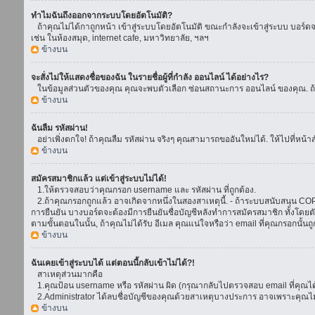
ทำไมฉันถึงออกจากระบบโดยอัตโนมัติ?
ถ้าคุณไม่ได้กาถูกหน้า เข้าสู่ระบบโดยอัตโนมัติ ขณะกำลังจะเข้าสู่ระบบ บอร์ดจะย
เช่น ในห้องสมุด, internet cafe, มหาวิทยาลัย, ฯลฯ
ข้างบน
จะสั่งไม่ให้แสดงชื่อของฉัน ในรายชื่อผู้ที่กำลัง ออนไลน์ ได้อย่างไร?
ในข้อมูลส่วนตัวของคุณ คุณจะพบตัวเลือก ซ่อนสถานะการ ออนไลน์ ของคุณ. ถ้าคุณ
ข้างบน
ฉันลืม รหัสผ่าน!
อย่าเพิ่งตกใจ! ถ้าคุณลืม รหัสผ่าน จริงๆ คุณสามารถขออันใหม่ได้. ให้ไปที่หน้า
ข้างบน
สมัครสมาชิกแล้ว แต่เข้าสู่ระบบไม่ได้!
1.ให้ตรวจสอบว่าคุณกรอก username และ รหัสผ่าน ที่ถูกต้อง.
2.ถ้าคุณกรอกถูกแล้ว อาจเกิดจากหนึ่งในสองสาเหตุนี้. - ถ้าระบบสนับสนุน COPPA
การยืนยัน บางบอร์ดจะต้องมีการยืนยันชื่อบัญชีหลังทำการสมัครสมาชิก ทั้งโดยตั
ตามขั้นตอนในนั้น, ถ้าคุณไม่ได้รับ อีเมล คุณแน่ใจหรือว่า email ที่คุณกรอกนั้นถ
ข้างบน
ฉันเคยเข้าสู่ระบบได้ แต่ตอนนี้กลับเข้าไม่ได้?!
สาเหตุส่วนมากคือ
1.คุณป้อน username หรือ รหัสผ่าน ผิด (กรุณากลับไปตรวจสอบ email ที่คุณได้
2.Administrator ได้ลบชื่อบัญชีของคุณด้วยสาเหตุบางประการ อาจเพราะคุณไม่ได้
ข้างบน