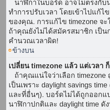
นาฬิกาในบอร์ด อาจไม่ตรงกับน
ทำการปรับเวลา โดยเข้าไปแก้ไขกา
ของคุณ. การแก้ไข timezone จะใช้ไ
ถ้าคุณยังไม่ได้สมัครสมาชิก เป็น
คำนวณเวลาผิด!
ข้างบน
เปลี่ยน timezone แล้ว แต่เวลา ก็
ถ้าคุณแน่ใจว่าเลือก timezone ถ
เป็นเพราะ daylight savings time 
และที่อื่นๆ). บอร์ดไม่ได้ถูกออก
นาฬิกาปกติและ daylight time ดั