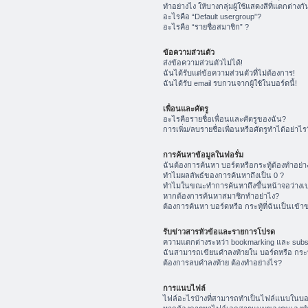
ทำอย่างไง ให้บางกลุ่มผู้ใช้แสดงสีที่แตกต่างกั
อะไรคือ “Default usergroup”?
อะไรคือ “รายชื่อสมาชิก” ?
ข้อความส่วนตัว
ส่งข้อความส่วนตัวไม่ได้!
ฉันได้รับแต่ข้อความส่วนตัวที่ไม่ต้องการ!
ฉันได้รับ email รบกวนจากผู้ใช้ในบอร์ดนี้!
เพื่อนและศัตรู
อะไรคือรายชื่อเพื่อนและศัตรูของฉัน?
การเพิ่ม/ลบรายชื่อเพื่อนหรือศัตรูทำได้อย่าไร
การค้นหาข้อมูลในฟอรั่ม
ฉันต้องการค้นหา บอร์ดหรือกระทู้ต้องทำอย่า
ทำไมผลลัพธ์ของการค้นหาถึงเป็น 0 ?
ทำไมในขณะทำการค้นหาถึงขึ้นหน้าจอว่างเป
หากต้องการค้นหาสมาชิกทำอย่าไง?
ต้องการค้นหา บอร์ดหรือ กระทู้ที่ฉันเป็นเข้า
รับข่าวสารหัวข้อและรายการโปรด
ความแตกต่างระหว่า bookmarking และ subs
ฉันสามารถเขียนคำลงท้ายใน บอร์ดหรือ กระทู
ต้องการลบคำลงท้าย ต้องทำอย่างไร?
การแนบไฟล์
ไฟล์อะไรบ้างที่สามารถทำเป็นไฟล์แนบในบอร์