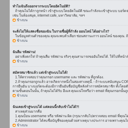
ทำไมฉันถึงออกจากระบบโดยอัตโนมัติ?
ถ้าคุณไม่ได้กาถูกหน้า เข้าสู่ระบบโดยอัตโนมัติ ขณะกำลังจะเข้าสู่ระบบ บอร์ดจะย
เช่น ในห้องสมุด, internet cafe, มหาวิทยาลัย, ฯลฯ
ข้างบน
จะสั่งไม่ให้แสดงชื่อของฉัน ในรายชื่อผู้ที่กำลัง ออนไลน์ ได้อย่างไร?
ในข้อมูลส่วนตัวของคุณ คุณจะพบตัวเลือก ซ่อนสถานะการ ออนไลน์ ของคุณ. ถ้าคุณ
ข้างบน
ฉันลืม รหัสผ่าน!
อย่าเพิ่งตกใจ! ถ้าคุณลืม รหัสผ่าน จริงๆ คุณสามารถขออันใหม่ได้. ให้ไปที่หน้า
ข้างบน
สมัครสมาชิกแล้ว แต่เข้าสู่ระบบไม่ได้!
1.ให้ตรวจสอบว่าคุณกรอก username และ รหัสผ่าน ที่ถูกต้อง.
2.ถ้าคุณกรอกถูกแล้ว อาจเกิดจากหนึ่งในสองสาเหตุนี้. - ถ้าระบบสนับสนุน COPPA
การยืนยัน บางบอร์ดจะต้องมีการยืนยันชื่อบัญชีหลังทำการสมัครสมาชิก ทั้งโดยตั
ตามขั้นตอนในนั้น, ถ้าคุณไม่ได้รับ อีเมล คุณแน่ใจหรือว่า email ที่คุณกรอกนั้นถ
ข้างบน
ฉันเคยเข้าสู่ระบบได้ แต่ตอนนี้กลับเข้าไม่ได้?!
สาเหตุส่วนมากคือ
1.คุณป้อน username หรือ รหัสผ่าน ผิด (กรุณากลับไปตรวจสอบ email ที่คุณได้
2.Administrator ได้ลบชื่อบัญชีของคุณด้วยสาเหตุบางประการ อาจเพราะคุณไม่ได้
ข้างบน