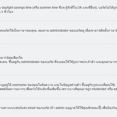
aylight savings time (หรือ summer time ซึ่งจะรู้จักดีใน UK และที่อื่นๆ). บอร์ดไม่ได้
 ชั่วโมง.
ลบอร์ดให้เป็นภาษาของคุณ. ลองถาม administrator ของบอร์ดดู เผื่อเขาอาจติดตั้งภาษาที
มมากน้อยเพียงใด.
ะคน. ขึ้นอยู่กับ administrator ของบอร์ด ที่จะยอมให้ใช้รูปภาพประจำตัว และคุณสามาร
อยู่ใต้ username ของคุณในข้อความ และในข้อมูลส่วนตัว ขึ้นอยู่กับรูปแบบที่คุณใช้). 
าโพสต์ข้อความมากๆ เพื่อหวังให้ระดับขั้นเพิ่มขึ้น เพราะบางทีคุณอาจถูก moderator หร
ผ่านทางแบบฟอร์มส่ง email ของบอร์ด (ถ้า admin อนุญาตให้ใช้คุณลักษณะนี้) เพื่อป้องกันการส่