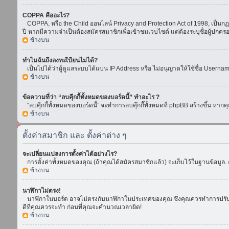
COPPA คืออะไร?
COPPA, หรือ the Child ออนไลน์ Privacy and Protection Act of 1998, เป็นกฏห
ปี หากมีความจำเป็นต้องสมัครสมาชิกเพื่อเข้าชมเวบไซต์ แต่ต้องระบุชื่อผู้ปกคร
ข้างบน
ทำไมฉันถึงลงทะเีบียนไม่ได้?
เป็นไปได้ว่าผู้ดูแลระบบได้แบน IP Address หรือ ไม่อนุญาตให้ใช้ชื่อ Usern
ข้างบน
ข้อความที่ว่า “ลบคุีกกี้ทั้งหมดของบอร์ดนี้” ทำอะไร ?
“ลบคุีกกี้ทั้งหมดของบอร์ดนี้” จะทำการลบคุ๊กกี๊ทั้งหมดที่ phpBB สร้างขึ้น 
ข้างบน
ตั้งค่าสมาชิก และ ตั้งค่าต่าง ๆ
จะเปลี่ยนแปลงการตั้งค่าได้อย่างไร?
การตั้งค่าทั้งหมดของคุณ (ถ้าคุณได้สมัครสมาชิกแล้ว) จะเก็บไว้ในฐานข้อมูล. ถ
ข้างบน
นาฬิกาไม่ตรง!
นาฬิกาในบอร์ด อาจไม่ตรงกับนาฬิกาในประเทศของคุณ ซึ่งคุณควรทำการปรับเวลา โ
ดีที่คุณควรจะทำ ก่อนที่คุณจะคำนวณเวลาผิด!
ข้างบน