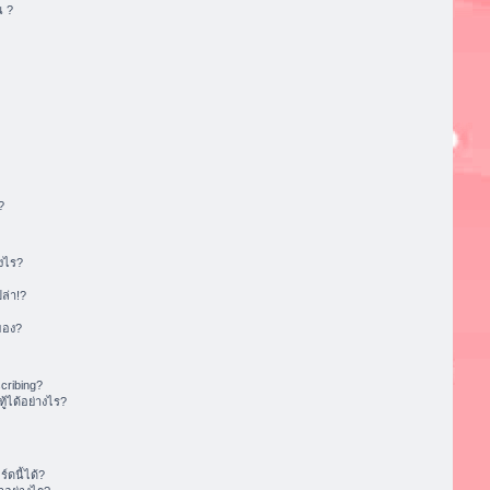
น ?
?
งไร?
ล่า!?
ของ?
cribing?
้ได้อย่างไร?
ดนี้ได้?