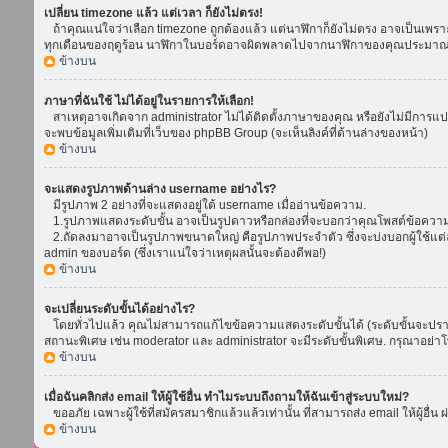
เปลี่ยน timezone แล้ว แต่เวลา ก็ยังไม่ตรง!
ถ้าคุณแน่ใจว่าเลือก timezone ถูกต้องแล้ว แต่นาฬิกาก็ยังไม่ตรง อาจเป็นเพราะ d
ทุกเดือนของฤดูร้อน นาฬิกาในบอร์ดอาจผิดพลาดไปจากนาฬิกาของคุณประมาณ 1
ข้างบน
ภาษาที่ฉันใช้ ไม่ได้อยู่ในรายการให้เลือก!
สาเหตุอาจเกิดจาก administrator ไม่ได้ติดตั้งภาษาของคุณ หรือยังไม่มีการแป
จะพบข้อมูลเพิ่มเติมที่เว็บของ phpBB Group (จะเห็นลิงค์ที่ด้านล่างของหน้า)
ข้างบน
จะแสดงรูปภาพด้านล่าง username อย่างไร?
มีรูปภาพ 2 อย่างที่จะแสดงอยู่ใต้ username เมื่ออ่านข้อความ.
1.รูปภาพแสดงระดับขั้น อาจเป็นรูปดาวหรือกล่องที่จะบอกว่าคุณโพสต์ข้อควา
2.ถัดลงมาอาจเป็นรูปภาพขนาดใหญ่ คือรูปภาพประจำตัว ซึ่งจะบ่งบอกผู้ใช้แต่ล
admin ของบอร์ด (ซึ่งเราแน่ใจว่าเหตุผลนั้นจะต้องดีพอ!)
ข้างบน
จะเปลี่ยนระดับขั้นได้อย่างไร?
โดยทั่วไปแล้ว คุณไม่สามารถแก้ไขข้อความแสดงระดับขั้นได้ (ระดับขั้นจะปรากฏ
สถานะพิเศษ เช่น moderator และ administrator จะมีระดับขั้นพิเศษ. กรุณาอย่
ข้างบน
เมื่อฉันคลิกส่ง email ให้ผู้ใช้อื่น ทำไมระบบถึงถามให้ฉันเข้าสู่ระบบใหม่?
ขออภัย เฉพาะผู้ใช้ที่สมัครสมาชิกแล้วแล้วเท่านั้น ที่สามารถส่ง email ให้ผู้อื่น 
ข้างบน