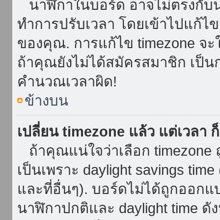
นาฬิกาในบอร์ด อาจไม่ตรงกับน
ทำการปรับเวลา โดยเข้าไปแก้ไขกา
ของคุณ. การแก้ไข timezone จะใช้ไ
ถ้าคุณยังไม่ได้สมัครสมาชิก เป็น
คำนวณเวลาผิด!
ข้างบน
เปลี่ยน timezone แล้ว แต่เวลา ก็
ถ้าคุณแน่ใจว่าเลือก timezone ถ
เป็นเพราะ daylight savings time 
และที่อื่นๆ). บอร์ดไม่ได้ถูกออก
นาฬิกาปกติและ daylight time ดั