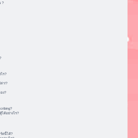
น ?
?
งไร?
ล่า!?
ของ?
cribing?
้ได้อย่างไร?
ดนี้ได้?