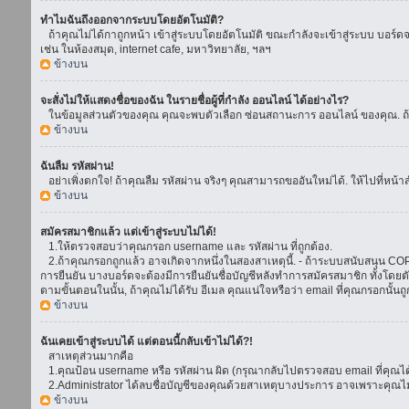
ทำไมฉันถึงออกจากระบบโดยอัตโนมัติ?
ถ้าคุณไม่ได้กาถูกหน้า เข้าสู่ระบบโดยอัตโนมัติ ขณะกำลังจะเข้าสู่ระบบ บอร์ดจะย
เช่น ในห้องสมุด, internet cafe, มหาวิทยาลัย, ฯลฯ
ข้างบน
จะสั่งไม่ให้แสดงชื่อของฉัน ในรายชื่อผู้ที่กำลัง ออนไลน์ ได้อย่างไร?
ในข้อมูลส่วนตัวของคุณ คุณจะพบตัวเลือก ซ่อนสถานะการ ออนไลน์ ของคุณ. ถ้าคุณ
ข้างบน
ฉันลืม รหัสผ่าน!
อย่าเพิ่งตกใจ! ถ้าคุณลืม รหัสผ่าน จริงๆ คุณสามารถขออันใหม่ได้. ให้ไปที่หน้า
ข้างบน
สมัครสมาชิกแล้ว แต่เข้าสู่ระบบไม่ได้!
1.ให้ตรวจสอบว่าคุณกรอก username และ รหัสผ่าน ที่ถูกต้อง.
2.ถ้าคุณกรอกถูกแล้ว อาจเกิดจากหนึ่งในสองสาเหตุนี้. - ถ้าระบบสนับสนุน COPPA
การยืนยัน บางบอร์ดจะต้องมีการยืนยันชื่อบัญชีหลังทำการสมัครสมาชิก ทั้งโดยตั
ตามขั้นตอนในนั้น, ถ้าคุณไม่ได้รับ อีเมล คุณแน่ใจหรือว่า email ที่คุณกรอกนั้นถ
ข้างบน
ฉันเคยเข้าสู่ระบบได้ แต่ตอนนี้กลับเข้าไม่ได้?!
สาเหตุส่วนมากคือ
1.คุณป้อน username หรือ รหัสผ่าน ผิด (กรุณากลับไปตรวจสอบ email ที่คุณได้
2.Administrator ได้ลบชื่อบัญชีของคุณด้วยสาเหตุบางประการ อาจเพราะคุณไม่ได้
ข้างบน