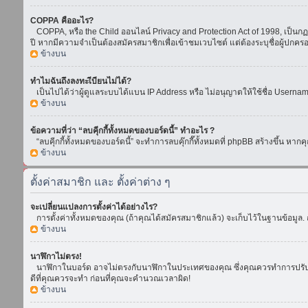
COPPA คืออะไร?
COPPA, หรือ the Child ออนไลน์ Privacy and Protection Act of 1998, เป็นกฏห
ปี หากมีความจำเป็นต้องสมัครสมาชิกเพื่อเข้าชมเวบไซต์ แต่ต้องระบุชื่อผู้ปกคร
ข้างบน
ทำไมฉันถึงลงทะเีบียนไม่ได้?
เป็นไปได้ว่าผู้ดูแลระบบได้แบน IP Address หรือ ไม่อนุญาตให้ใช้ชื่อ Usern
ข้างบน
ข้อความที่ว่า “ลบคุีกกี้ทั้งหมดของบอร์ดนี้” ทำอะไร ?
“ลบคุีกกี้ทั้งหมดของบอร์ดนี้” จะทำการลบคุ๊กกี๊ทั้งหมดที่ phpBB สร้างขึ้น 
ข้างบน
ตั้งค่าสมาชิก และ ตั้งค่าต่าง ๆ
จะเปลี่ยนแปลงการตั้งค่าได้อย่างไร?
การตั้งค่าทั้งหมดของคุณ (ถ้าคุณได้สมัครสมาชิกแล้ว) จะเก็บไว้ในฐานข้อมูล. ถ
ข้างบน
นาฬิกาไม่ตรง!
นาฬิกาในบอร์ด อาจไม่ตรงกับนาฬิกาในประเทศของคุณ ซึ่งคุณควรทำการปรับเวลา โ
ดีที่คุณควรจะทำ ก่อนที่คุณจะคำนวณเวลาผิด!
ข้างบน