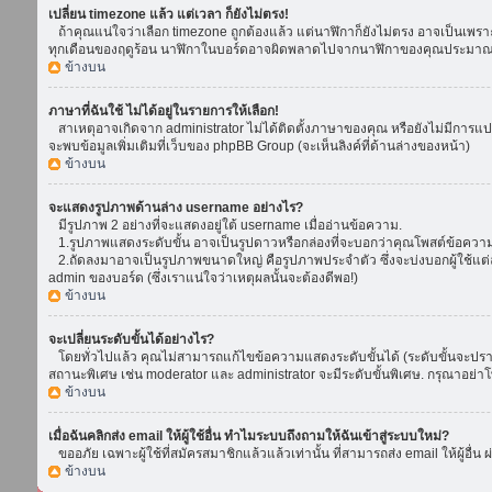
เปลี่ยน timezone แล้ว แต่เวลา ก็ยังไม่ตรง!
ถ้าคุณแน่ใจว่าเลือก timezone ถูกต้องแล้ว แต่นาฬิกาก็ยังไม่ตรง อาจเป็นเพราะ d
ทุกเดือนของฤดูร้อน นาฬิกาในบอร์ดอาจผิดพลาดไปจากนาฬิกาของคุณประมาณ 1
ข้างบน
ภาษาที่ฉันใช้ ไม่ได้อยู่ในรายการให้เลือก!
สาเหตุอาจเกิดจาก administrator ไม่ได้ติดตั้งภาษาของคุณ หรือยังไม่มีการแป
จะพบข้อมูลเพิ่มเติมที่เว็บของ phpBB Group (จะเห็นลิงค์ที่ด้านล่างของหน้า)
ข้างบน
จะแสดงรูปภาพด้านล่าง username อย่างไร?
มีรูปภาพ 2 อย่างที่จะแสดงอยู่ใต้ username เมื่ออ่านข้อความ.
1.รูปภาพแสดงระดับขั้น อาจเป็นรูปดาวหรือกล่องที่จะบอกว่าคุณโพสต์ข้อควา
2.ถัดลงมาอาจเป็นรูปภาพขนาดใหญ่ คือรูปภาพประจำตัว ซึ่งจะบ่งบอกผู้ใช้แต่ล
admin ของบอร์ด (ซึ่งเราแน่ใจว่าเหตุผลนั้นจะต้องดีพอ!)
ข้างบน
จะเปลี่ยนระดับขั้นได้อย่างไร?
โดยทั่วไปแล้ว คุณไม่สามารถแก้ไขข้อความแสดงระดับขั้นได้ (ระดับขั้นจะปรากฏ
สถานะพิเศษ เช่น moderator และ administrator จะมีระดับขั้นพิเศษ. กรุณาอย่
ข้างบน
เมื่อฉันคลิกส่ง email ให้ผู้ใช้อื่น ทำไมระบบถึงถามให้ฉันเข้าสู่ระบบใหม่?
ขออภัย เฉพาะผู้ใช้ที่สมัครสมาชิกแล้วแล้วเท่านั้น ที่สามารถส่ง email ให้ผู้อื่น 
ข้างบน