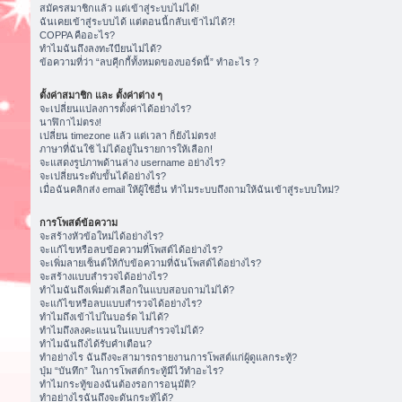
สมัครสมาชิกแล้ว แต่เข้าสู่ระบบไม่ได้!
ฉันเคยเข้าสู่ระบบได้ แต่ตอนนี้กลับเข้าไม่ได้?!
COPPA คืออะไร?
ทำไมฉันถึงลงทะเีบียนไม่ได้?
ข้อความที่ว่า “ลบคุีกกี้ทั้งหมดของบอร์ดนี้” ทำอะไร ?
ตั้งค่าสมาชิก และ ตั้งค่าต่าง ๆ
จะเปลี่ยนแปลงการตั้งค่าได้อย่างไร?
นาฬิกาไม่ตรง!
เปลี่ยน timezone แล้ว แต่เวลา ก็ยังไม่ตรง!
ภาษาที่ฉันใช้ ไม่ได้อยู่ในรายการให้เลือก!
จะแสดงรูปภาพด้านล่าง username อย่างไร?
จะเปลี่ยนระดับขั้นได้อย่างไร?
เมื่อฉันคลิกส่ง email ให้ผู้ใช้อื่น ทำไมระบบถึงถามให้ฉันเข้าสู่ระบบใหม่?
การโพสต์ข้อความ
จะสร้างหัวข้อใหม่ได้อย่างไร?
จะแก้ไขหรือลบข้อความที่โพสต์ได้อย่างไร?
จะเพิ่มลายเซ็นต์ให้กับข้อความที่ฉันโพสต์ได้อย่างไร?
จะสร้างแบบสำรวจได้อย่างไร?
ทำไมฉันถึงเพิ่มตัวเลือกในแบบสอบถามไม่ได้?
จะแก้ไขหรือลบแบบสำรวจได้อย่างไร?
ทำไมถึงเข้าไปในบอร์ด ไม่ได้?
ทำไมถึงลงคะแนนในแบบสำรวจไม่ได้?
ทำไมฉันถึงได้รับคำเตือน?
ทำอย่างไร ฉันถึงจะสามารถรายงานการโพสต์แก่ผู้ดูแลกระทู้?
ปุ่ม “บันทึก” ในการโพสต์กระทู้มีไว้ทำอะไร?
ทำไมกระทู้ของฉันต้องรอการอนุมัติ?
ทำอย่างไรฉันถึงจะดันกระทู้ได้?