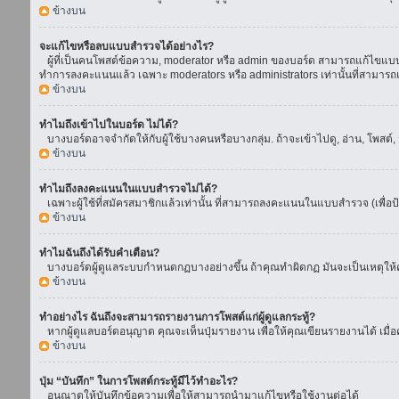
ข้างบน
จะแก้ไขหรือลบแบบสำรวจได้อย่างไร?
ผู้ที่เป็นคนโพสต์ข้อความ, moderator หรือ admin ของบอร์ด สามารถแก้ไขแบบส
ทำการลงคะแนนแล้ว เฉพาะ moderators หรือ administrators เท่านั้นที่สามารถแก
ข้างบน
ทำไมถึงเข้าไปในบอร์ด ไม่ได้?
บางบอร์ดอาจจำกัดให้กับผู้ใช้บางคนหรือบางกลุ่ม. ถ้าจะเข้าไปดู, อ่าน, โพสต
ข้างบน
ทำไมถึงลงคะแนนในแบบสำรวจไม่ได้?
เฉพาะผู้ใช้ที่สมัครสมาชิกแล้วเท่านั้น ที่สามารถลงคะแนนในแบบสำรวจ (เพื่อป
ข้างบน
ทำไมฉันถึงได้รับคำเตือน?
บางบอร์ดผู้ดูแลระบบกำหนดกฏบางอย่างขึ้น ถ้าคุณทำผิดกฏ มันจะเป็นเหตุให้คุ
ข้างบน
ทำอย่างไร ฉันถึงจะสามารถรายงานการโพสต์แก่ผู้ดูแลกระทู้?
หากผู้ดูแลบอร์ดอนุญาต คุณจะเห็นปุ่มรายงาน เพื่อให้คุณเขียนรายงานได้ เมื
ข้างบน
ปุ่ม “บันทึก” ในการโพสต์กระทู้มีไว้ทำอะไร?
อนุณาตให้บันทึกข้อความเพื่อให้สามารถนำมาแก้ไขหรือใช้งานต่อได้