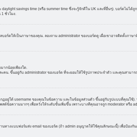
aylight savings time (หรือ summer time ซึ่งจะรู้จักดีใน UK และที่อื่นๆ). บอร์ดไม่ได้
 ชั่วโมง.
ลบอร์ดให้เป็นภาษาของคุณ. ลองถาม administrator ของบอร์ดดู เผื่อเขาอาจติดตั้งภาษาที
มมากน้อยเพียงใด.
ะคน. ขึ้นอยู่กับ administrator ของบอร์ด ที่จะยอมให้ใช้รูปภาพประจำตัว และคุณสามาร
อยู่ใต้ username ของคุณในข้อความ และในข้อมูลส่วนตัว ขึ้นอยู่กับรูปแบบที่คุณใช้). 
าโพสต์ข้อความมากๆ เพื่อหวังให้ระดับขั้นเพิ่มขึ้น เพราะบางทีคุณอาจถูก moderator หร
ผ่านทางแบบฟอร์มส่ง email ของบอร์ด (ถ้า admin อนุญาตให้ใช้คุณลักษณะนี้) เพื่อป้องกันการส่