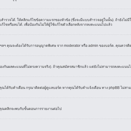
ำรวจได้. ให้คลิกแก้ไขข้อความแรกของหัวข้อ (ซึ่งจะมีแบบสำรวจอยู่ในนั้น). ถ้ายังไม่
้ไขหรือลบได้. เพื่อป้องกันไม่ให้ผู้ใช้แก้ไขตัวเลือกหลังจากลงคะแนนไปแล้ว
์, ฯลฯ คุณจะต้องได้รับการอนุญาตพิเศษ จาก moderator หรือ admin ของบอร์ด. คุณควรติ
้องกันผลคะแนนที่ไม่ตรงความจริง). ถ้าคุณสมัครสมาชิกแล้ว แต่ยังไม่สามารถลงคะแนนได้
ณได้รับคำเตือน กรุณาติดต่อผู้ดูแลบอร์ด หากคุณได้รับคำแจ้งเตือน ทาง phpBB ไม่สามา
่อคุณคลิกจะพบกับขั้นตอนการรายงานต่อไป