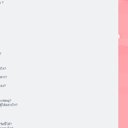
น ?
?
งไร?
ล่า!?
ของ?
cribing?
้ได้อย่างไร?
ดนี้ได้?