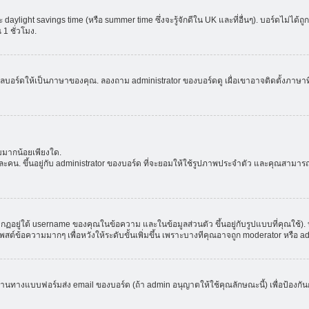
aylight savings time (หรือ summer time ซึ่งจะรู้จักดีใน UK และที่อื่นๆ). บอร์ดไม่ได้
 ชั่วโมง.
ลบอร์ดให้เป็นภาษาของคุณ. ลองถาม administrator ของบอร์ดดู เผื่อเขาอาจติดตั้งภาษาที
มมากน้อยเพียงใด.
ะคน. ขึ้นอยู่กับ administrator ของบอร์ด ที่จะยอมให้ใช้รูปภาพประจำตัว และคุณสามาร
อยู่ใต้ username ของคุณในข้อความ และในข้อมูลส่วนตัว ขึ้นอยู่กับรูปแบบที่คุณใช้). 
าโพสต์ข้อความมากๆ เพื่อหวังให้ระดับขั้นเพิ่มขึ้น เพราะบางทีคุณอาจถูก moderator หร
ผ่านทางแบบฟอร์มส่ง email ของบอร์ด (ถ้า admin อนุญาตให้ใช้คุณลักษณะนี้) เพื่อป้องกันการส่