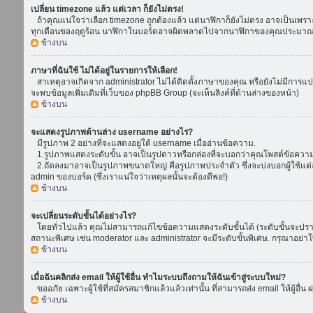
เปลี่ยน timezone แล้ว แต่เวลา ก็ยังไม่ตรง!
ถ้าคุณแน่ใจว่าเลือก timezone ถูกต้องแล้ว แต่นาฬิกาก็ยังไม่ตรง อาจเป็นเพราะ d
ทุกเดือนของฤดูร้อน นาฬิกาในบอร์ดอาจผิดพลาดไปจากนาฬิกาของคุณประมาณ 1
ข้างบน
ภาษาที่ฉันใช้ ไม่ได้อยู่ในรายการให้เลือก!
สาเหตุอาจเกิดจาก administrator ไม่ได้ติดตั้งภาษาของคุณ หรือยังไม่มีการแป
จะพบข้อมูลเพิ่มเติมที่เว็บของ phpBB Group (จะเห็นลิงค์ที่ด้านล่างของหน้า)
ข้างบน
จะแสดงรูปภาพด้านล่าง username อย่างไร?
มีรูปภาพ 2 อย่างที่จะแสดงอยู่ใต้ username เมื่ออ่านข้อความ.
1.รูปภาพแสดงระดับขั้น อาจเป็นรูปดาวหรือกล่องที่จะบอกว่าคุณโพสต์ข้อควา
2.ถัดลงมาอาจเป็นรูปภาพขนาดใหญ่ คือรูปภาพประจำตัว ซึ่งจะบ่งบอกผู้ใช้แต่ล
admin ของบอร์ด (ซึ่งเราแน่ใจว่าเหตุผลนั้นจะต้องดีพอ!)
ข้างบน
จะเปลี่ยนระดับขั้นได้อย่างไร?
โดยทั่วไปแล้ว คุณไม่สามารถแก้ไขข้อความแสดงระดับขั้นได้ (ระดับขั้นจะปรากฏ
สถานะพิเศษ เช่น moderator และ administrator จะมีระดับขั้นพิเศษ. กรุณาอย่
ข้างบน
เมื่อฉันคลิกส่ง email ให้ผู้ใช้อื่น ทำไมระบบถึงถามให้ฉันเข้าสู่ระบบใหม่?
ขออภัย เฉพาะผู้ใช้ที่สมัครสมาชิกแล้วแล้วเท่านั้น ที่สามารถส่ง email ให้ผู้อื่น 
ข้างบน