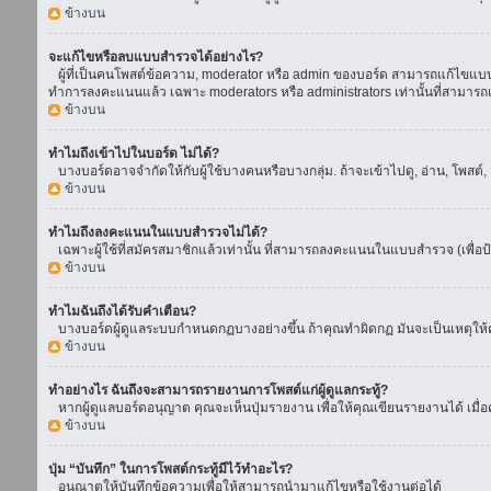
ข้างบน
จะแก้ไขหรือลบแบบสำรวจได้อย่างไร?
ผู้ที่เป็นคนโพสต์ข้อความ, moderator หรือ admin ของบอร์ด สามารถแก้ไขแบบส
ทำการลงคะแนนแล้ว เฉพาะ moderators หรือ administrators เท่านั้นที่สามารถแก
ข้างบน
ทำไมถึงเข้าไปในบอร์ด ไม่ได้?
บางบอร์ดอาจจำกัดให้กับผู้ใช้บางคนหรือบางกลุ่ม. ถ้าจะเข้าไปดู, อ่าน, โพสต
ข้างบน
ทำไมถึงลงคะแนนในแบบสำรวจไม่ได้?
เฉพาะผู้ใช้ที่สมัครสมาชิกแล้วเท่านั้น ที่สามารถลงคะแนนในแบบสำรวจ (เพื่อป
ข้างบน
ทำไมฉันถึงได้รับคำเตือน?
บางบอร์ดผู้ดูแลระบบกำหนดกฏบางอย่างขึ้น ถ้าคุณทำผิดกฏ มันจะเป็นเหตุให้คุ
ข้างบน
ทำอย่างไร ฉันถึงจะสามารถรายงานการโพสต์แก่ผู้ดูแลกระทู้?
หากผู้ดูแลบอร์ดอนุญาต คุณจะเห็นปุ่มรายงาน เพื่อให้คุณเขียนรายงานได้ เมื
ข้างบน
ปุ่ม “บันทึก” ในการโพสต์กระทู้มีไว้ทำอะไร?
อนุณาตให้บันทึกข้อความเพื่อให้สามารถนำมาแก้ไขหรือใช้งานต่อได้