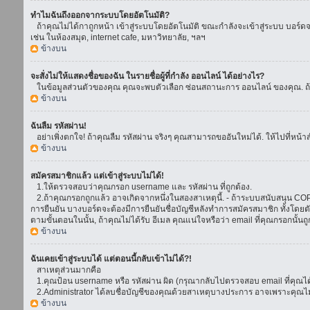
ทำไมฉันถึงออกจากระบบโดยอัตโนมัติ?
ถ้าคุณไม่ได้กาถูกหน้า เข้าสู่ระบบโดยอัตโนมัติ ขณะกำลังจะเข้าสู่ระบบ บอร์ดจะย
เช่น ในห้องสมุด, internet cafe, มหาวิทยาลัย, ฯลฯ
ข้างบน
จะสั่งไม่ให้แสดงชื่อของฉัน ในรายชื่อผู้ที่กำลัง ออนไลน์ ได้อย่างไร?
ในข้อมูลส่วนตัวของคุณ คุณจะพบตัวเลือก ซ่อนสถานะการ ออนไลน์ ของคุณ. ถ้าคุณ
ข้างบน
ฉันลืม รหัสผ่าน!
อย่าเพิ่งตกใจ! ถ้าคุณลืม รหัสผ่าน จริงๆ คุณสามารถขออันใหม่ได้. ให้ไปที่หน้า
ข้างบน
สมัครสมาชิกแล้ว แต่เข้าสู่ระบบไม่ได้!
1.ให้ตรวจสอบว่าคุณกรอก username และ รหัสผ่าน ที่ถูกต้อง.
2.ถ้าคุณกรอกถูกแล้ว อาจเกิดจากหนึ่งในสองสาเหตุนี้. - ถ้าระบบสนับสนุน COPPA
การยืนยัน บางบอร์ดจะต้องมีการยืนยันชื่อบัญชีหลังทำการสมัครสมาชิก ทั้งโดยตั
ตามขั้นตอนในนั้น, ถ้าคุณไม่ได้รับ อีเมล คุณแน่ใจหรือว่า email ที่คุณกรอกนั้นถ
ข้างบน
ฉันเคยเข้าสู่ระบบได้ แต่ตอนนี้กลับเข้าไม่ได้?!
สาเหตุส่วนมากคือ
1.คุณป้อน username หรือ รหัสผ่าน ผิด (กรุณากลับไปตรวจสอบ email ที่คุณได้
2.Administrator ได้ลบชื่อบัญชีของคุณด้วยสาเหตุบางประการ อาจเพราะคุณไม่ได้
ข้างบน