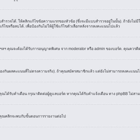
ำรวจได้. ให้คลิกแก้ไขข้อความแรกของหัวข้อ (ซึ่งจะมีแบบสำรวจอยู่ในนั้น). ถ้ายังไม่
้ไขหรือลบได้. เพื่อป้องกันไม่ให้ผู้ใช้แก้ไขตัวเลือกหลังจากลงคะแนนไปแล้ว
์, ฯลฯ คุณจะต้องได้รับการอนุญาตพิเศษ จาก moderator หรือ admin ของบอร์ด. คุณควรติ
้องกันผลคะแนนที่ไม่ตรงความจริง). ถ้าคุณสมัครสมาชิกแล้ว แต่ยังไม่สามารถลงคะแนนได้
ณได้รับคำเตือน กรุณาติดต่อผู้ดูแลบอร์ด หากคุณได้รับคำแจ้งเตือน ทาง phpBB ไม่สามา
่อคุณคลิกจะพบกับขั้นตอนการรายงานต่อไป