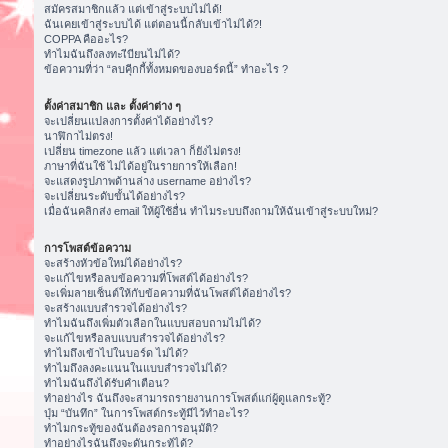
สมัครสมาชิกแล้ว แต่เข้าสู่ระบบไม่ได้!
ฉันเคยเข้าสู่ระบบได้ แต่ตอนนี้กลับเข้าไม่ได้?!
COPPA คืออะไร?
ทำไมฉันถึงลงทะเีบียนไม่ได้?
ข้อความที่ว่า “ลบคุีกกี้ทั้งหมดของบอร์ดนี้” ทำอะไร ?
ตั้งค่าสมาชิก และ ตั้งค่าต่าง ๆ
จะเปลี่ยนแปลงการตั้งค่าได้อย่างไร?
นาฬิกาไม่ตรง!
เปลี่ยน timezone แล้ว แต่เวลา ก็ยังไม่ตรง!
ภาษาที่ฉันใช้ ไม่ได้อยู่ในรายการให้เลือก!
จะแสดงรูปภาพด้านล่าง username อย่างไร?
จะเปลี่ยนระดับขั้นได้อย่างไร?
เมื่อฉันคลิกส่ง email ให้ผู้ใช้อื่น ทำไมระบบถึงถามให้ฉันเข้าสู่ระบบใหม่?
การโพสต์ข้อความ
จะสร้างหัวข้อใหม่ได้อย่างไร?
จะแก้ไขหรือลบข้อความที่โพสต์ได้อย่างไร?
จะเพิ่มลายเซ็นต์ให้กับข้อความที่ฉันโพสต์ได้อย่างไร?
จะสร้างแบบสำรวจได้อย่างไร?
ทำไมฉันถึงเพิ่มตัวเลือกในแบบสอบถามไม่ได้?
จะแก้ไขหรือลบแบบสำรวจได้อย่างไร?
ทำไมถึงเข้าไปในบอร์ด ไม่ได้?
ทำไมถึงลงคะแนนในแบบสำรวจไม่ได้?
ทำไมฉันถึงได้รับคำเตือน?
ทำอย่างไร ฉันถึงจะสามารถรายงานการโพสต์แก่ผู้ดูแลกระทู้?
ปุ่ม “บันทึก” ในการโพสต์กระทู้มีไว้ทำอะไร?
ทำไมกระทู้ของฉันต้องรอการอนุมัติ?
ทำอย่างไรฉันถึงจะดันกระทู้ได้?