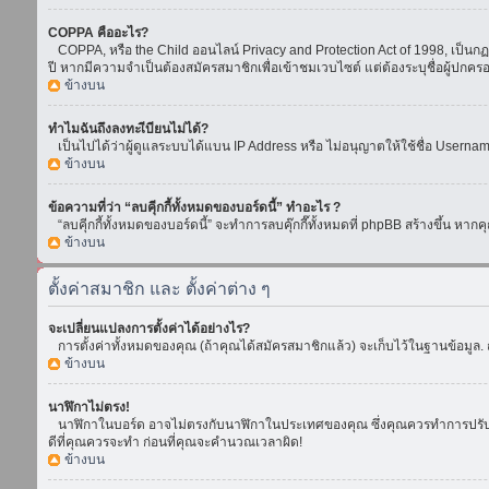
COPPA คืออะไร?
COPPA, หรือ the Child ออนไลน์ Privacy and Protection Act of 1998, เป็นกฏห
ปี หากมีความจำเป็นต้องสมัครสมาชิกเพื่อเข้าชมเวบไซต์ แต่ต้องระบุชื่อผู้ปกคร
ข้างบน
ทำไมฉันถึงลงทะเีบียนไม่ได้?
เป็นไปได้ว่าผู้ดูแลระบบได้แบน IP Address หรือ ไม่อนุญาตให้ใช้ชื่อ Usern
ข้างบน
ข้อความที่ว่า “ลบคุีกกี้ทั้งหมดของบอร์ดนี้” ทำอะไร ?
“ลบคุีกกี้ทั้งหมดของบอร์ดนี้” จะทำการลบคุ๊กกี๊ทั้งหมดที่ phpBB สร้างขึ้น 
ข้างบน
ตั้งค่าสมาชิก และ ตั้งค่าต่าง ๆ
จะเปลี่ยนแปลงการตั้งค่าได้อย่างไร?
การตั้งค่าทั้งหมดของคุณ (ถ้าคุณได้สมัครสมาชิกแล้ว) จะเก็บไว้ในฐานข้อมูล. ถ
ข้างบน
นาฬิกาไม่ตรง!
นาฬิกาในบอร์ด อาจไม่ตรงกับนาฬิกาในประเทศของคุณ ซึ่งคุณควรทำการปรับเวลา โ
ดีที่คุณควรจะทำ ก่อนที่คุณจะคำนวณเวลาผิด!
ข้างบน