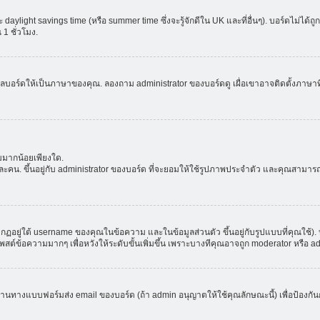
aylight savings time (หรือ summer time ซึ่งจะรู้จักดีใน UK และที่อื่นๆ). บอร์ดไม่ได้
 ชั่วโมง.
ลบอร์ดให้เป็นภาษาของคุณ. ลองถาม administrator ของบอร์ดดู เผื่อเขาอาจติดตั้งภาษาที
มมากน้อยเพียงใด.
ะคน. ขึ้นอยู่กับ administrator ของบอร์ด ที่จะยอมให้ใช้รูปภาพประจำตัว และคุณสามาร
อยู่ใต้ username ของคุณในข้อความ และในข้อมูลส่วนตัว ขึ้นอยู่กับรูปแบบที่คุณใช้). 
าโพสต์ข้อความมากๆ เพื่อหวังให้ระดับขั้นเพิ่มขึ้น เพราะบางทีคุณอาจถูก moderator หร
ผ่านทางแบบฟอร์มส่ง email ของบอร์ด (ถ้า admin อนุญาตให้ใช้คุณลักษณะนี้) เพื่อป้องกันการส่