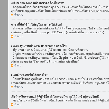
เปลี่ยน timezone แล้ว แต่เวลา ก็ยังไม่ตรง!
ถ้าคุณแน่ใจว่าเลือก timezone ถูกต้องแล้ว แต่นาฬิกาก็ยังไม่ตรง อาจเป็นเพราะ d
ทุกเดือนของฤดูร้อน นาฬิกาในบอร์ดอาจผิดพลาดไปจากนาฬิกาของคุณประมาณ 1
ข้างบน
ภาษาที่ฉันใช้ ไม่ได้อยู่ในรายการให้เลือก!
สาเหตุอาจเกิดจาก administrator ไม่ได้ติดตั้งภาษาของคุณ หรือยังไม่มีการแป
จะพบข้อมูลเพิ่มเติมที่เว็บของ phpBB Group (จะเห็นลิงค์ที่ด้านล่างของหน้า)
ข้างบน
จะแสดงรูปภาพด้านล่าง username อย่างไร?
มีรูปภาพ 2 อย่างที่จะแสดงอยู่ใต้ username เมื่ออ่านข้อความ.
1.รูปภาพแสดงระดับขั้น อาจเป็นรูปดาวหรือกล่องที่จะบอกว่าคุณโพสต์ข้อควา
2.ถัดลงมาอาจเป็นรูปภาพขนาดใหญ่ คือรูปภาพประจำตัว ซึ่งจะบ่งบอกผู้ใช้แต่ล
admin ของบอร์ด (ซึ่งเราแน่ใจว่าเหตุผลนั้นจะต้องดีพอ!)
ข้างบน
จะเปลี่ยนระดับขั้นได้อย่างไร?
โดยทั่วไปแล้ว คุณไม่สามารถแก้ไขข้อความแสดงระดับขั้นได้ (ระดับขั้นจะปรากฏ
สถานะพิเศษ เช่น moderator และ administrator จะมีระดับขั้นพิเศษ. กรุณาอย่
ข้างบน
เมื่อฉันคลิกส่ง email ให้ผู้ใช้อื่น ทำไมระบบถึงถามให้ฉันเข้าสู่ระบบใหม่?
ขออภัย เฉพาะผู้ใช้ที่สมัครสมาชิกแล้วแล้วเท่านั้น ที่สามารถส่ง email ให้ผู้อื่น 
ข้างบน