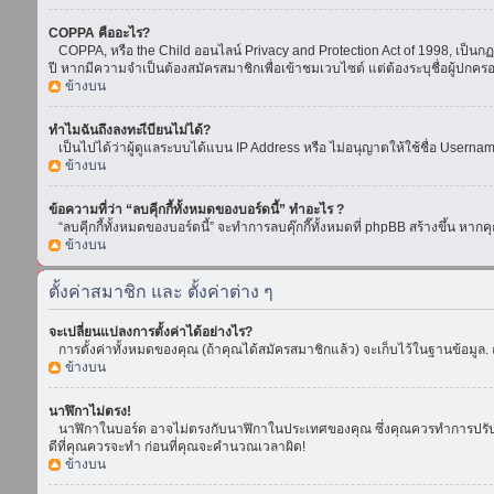
COPPA คืออะไร?
COPPA, หรือ the Child ออนไลน์ Privacy and Protection Act of 1998, เป็นกฏห
ปี หากมีความจำเป็นต้องสมัครสมาชิกเพื่อเข้าชมเวบไซต์ แต่ต้องระบุชื่อผู้ปกคร
ข้างบน
ทำไมฉันถึงลงทะเีบียนไม่ได้?
เป็นไปได้ว่าผู้ดูแลระบบได้แบน IP Address หรือ ไม่อนุญาตให้ใช้ชื่อ Usern
ข้างบน
ข้อความที่ว่า “ลบคุีกกี้ทั้งหมดของบอร์ดนี้” ทำอะไร ?
“ลบคุีกกี้ทั้งหมดของบอร์ดนี้” จะทำการลบคุ๊กกี๊ทั้งหมดที่ phpBB สร้างขึ้น 
ข้างบน
ตั้งค่าสมาชิก และ ตั้งค่าต่าง ๆ
จะเปลี่ยนแปลงการตั้งค่าได้อย่างไร?
การตั้งค่าทั้งหมดของคุณ (ถ้าคุณได้สมัครสมาชิกแล้ว) จะเก็บไว้ในฐานข้อมูล. ถ
ข้างบน
นาฬิกาไม่ตรง!
นาฬิกาในบอร์ด อาจไม่ตรงกับนาฬิกาในประเทศของคุณ ซึ่งคุณควรทำการปรับเวลา โ
ดีที่คุณควรจะทำ ก่อนที่คุณจะคำนวณเวลาผิด!
ข้างบน