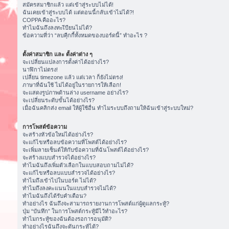
สมัครสมาชิกแล้ว แต่เข้าสู่ระบบไม่ได้!
ฉันเคยเข้าสู่ระบบได้ แต่ตอนนี้กลับเข้าไม่ได้?!
COPPA คืออะไร?
ทำไมฉันถึงลงทะเีบียนไม่ได้?
ข้อความที่ว่า “ลบคุีกกี้ทั้งหมดของบอร์ดนี้” ทำอะไร ?
ตั้งค่าสมาชิก และ ตั้งค่าต่าง ๆ
จะเปลี่ยนแปลงการตั้งค่าได้อย่างไร?
นาฬิกาไม่ตรง!
เปลี่ยน timezone แล้ว แต่เวลา ก็ยังไม่ตรง!
ภาษาที่ฉันใช้ ไม่ได้อยู่ในรายการให้เลือก!
จะแสดงรูปภาพด้านล่าง username อย่างไร?
จะเปลี่ยนระดับขั้นได้อย่างไร?
เมื่อฉันคลิกส่ง email ให้ผู้ใช้อื่น ทำไมระบบถึงถามให้ฉันเข้าสู่ระบบใหม่?
การโพสต์ข้อความ
จะสร้างหัวข้อใหม่ได้อย่างไร?
จะแก้ไขหรือลบข้อความที่โพสต์ได้อย่างไร?
จะเพิ่มลายเซ็นต์ให้กับข้อความที่ฉันโพสต์ได้อย่างไร?
จะสร้างแบบสำรวจได้อย่างไร?
ทำไมฉันถึงเพิ่มตัวเลือกในแบบสอบถามไม่ได้?
จะแก้ไขหรือลบแบบสำรวจได้อย่างไร?
ทำไมถึงเข้าไปในบอร์ด ไม่ได้?
ทำไมถึงลงคะแนนในแบบสำรวจไม่ได้?
ทำไมฉันถึงได้รับคำเตือน?
ทำอย่างไร ฉันถึงจะสามารถรายงานการโพสต์แก่ผู้ดูแลกระทู้?
ปุ่ม “บันทึก” ในการโพสต์กระทู้มีไว้ทำอะไร?
ทำไมกระทู้ของฉันต้องรอการอนุมัติ?
ทำอย่างไรฉันถึงจะดันกระทู้ได้?