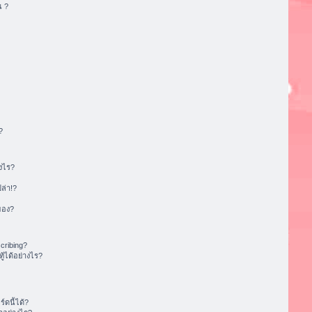
น ?
?
งไร?
ล่า!?
ของ?
cribing?
้ได้อย่างไร?
ดนี้ได้?