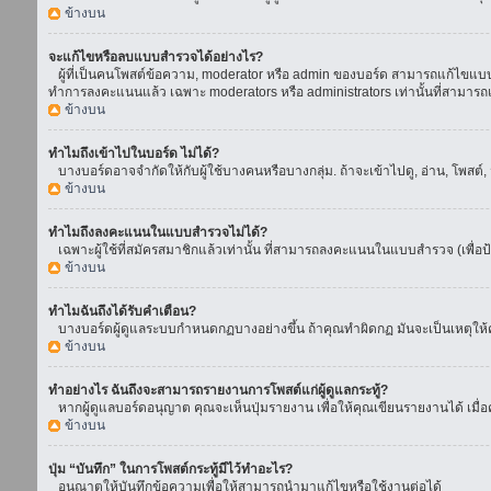
ข้างบน
จะแก้ไขหรือลบแบบสำรวจได้อย่างไร?
ผู้ที่เป็นคนโพสต์ข้อความ, moderator หรือ admin ของบอร์ด สามารถแก้ไขแบบส
ทำการลงคะแนนแล้ว เฉพาะ moderators หรือ administrators เท่านั้นที่สามารถแก
ข้างบน
ทำไมถึงเข้าไปในบอร์ด ไม่ได้?
บางบอร์ดอาจจำกัดให้กับผู้ใช้บางคนหรือบางกลุ่ม. ถ้าจะเข้าไปดู, อ่าน, โพสต
ข้างบน
ทำไมถึงลงคะแนนในแบบสำรวจไม่ได้?
เฉพาะผู้ใช้ที่สมัครสมาชิกแล้วเท่านั้น ที่สามารถลงคะแนนในแบบสำรวจ (เพื่อป
ข้างบน
ทำไมฉันถึงได้รับคำเตือน?
บางบอร์ดผู้ดูแลระบบกำหนดกฏบางอย่างขึ้น ถ้าคุณทำผิดกฏ มันจะเป็นเหตุให้คุ
ข้างบน
ทำอย่างไร ฉันถึงจะสามารถรายงานการโพสต์แก่ผู้ดูแลกระทู้?
หากผู้ดูแลบอร์ดอนุญาต คุณจะเห็นปุ่มรายงาน เพื่อให้คุณเขียนรายงานได้ เมื
ข้างบน
ปุ่ม “บันทึก” ในการโพสต์กระทู้มีไว้ทำอะไร?
อนุณาตให้บันทึกข้อความเพื่อให้สามารถนำมาแก้ไขหรือใช้งานต่อได้