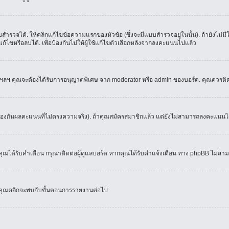
ำรวจได้. ให้คลิกแก้ไขข้อความแรกของหัวข้อ (ซึ่งจะมีแบบสำรวจอยู่ในนั้น). ถ้ายังไม่
้ไขหรือลบได้. เพื่อป้องกันไม่ให้ผู้ใช้แก้ไขตัวเลือกหลังจากลงคะแนนไปแล้ว
์, ฯลฯ คุณจะต้องได้รับการอนุญาตพิเศษ จาก moderator หรือ admin ของบอร์ด. คุณควรติ
้องกันผลคะแนนที่ไม่ตรงความจริง). ถ้าคุณสมัครสมาชิกแล้ว แต่ยังไม่สามารถลงคะแนนได้
ณได้รับคำเตือน กรุณาติดต่อผู้ดูแลบอร์ด หากคุณได้รับคำแจ้งเตือน ทาง phpBB ไม่สามา
่อคุณคลิกจะพบกับขั้นตอนการรายงานต่อไป