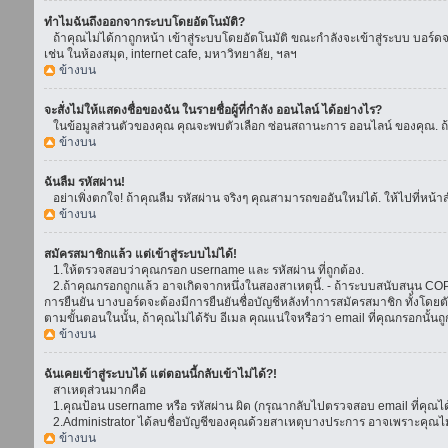
ทำไมฉันถึงออกจากระบบโดยอัตโนมัติ?
ถ้าคุณไม่ได้กาถูกหน้า เข้าสู่ระบบโดยอัตโนมัติ ขณะกำลังจะเข้าสู่ระบบ บอร์ดจะย
เช่น ในห้องสมุด, internet cafe, มหาวิทยาลัย, ฯลฯ
ข้างบน
จะสั่งไม่ให้แสดงชื่อของฉัน ในรายชื่อผู้ที่กำลัง ออนไลน์ ได้อย่างไร?
ในข้อมูลส่วนตัวของคุณ คุณจะพบตัวเลือก ซ่อนสถานะการ ออนไลน์ ของคุณ. ถ้าคุณ
ข้างบน
ฉันลืม รหัสผ่าน!
อย่าเพิ่งตกใจ! ถ้าคุณลืม รหัสผ่าน จริงๆ คุณสามารถขออันใหม่ได้. ให้ไปที่หน้า
ข้างบน
สมัครสมาชิกแล้ว แต่เข้าสู่ระบบไม่ได้!
1.ให้ตรวจสอบว่าคุณกรอก username และ รหัสผ่าน ที่ถูกต้อง.
2.ถ้าคุณกรอกถูกแล้ว อาจเกิดจากหนึ่งในสองสาเหตุนี้. - ถ้าระบบสนับสนุน COPPA
การยืนยัน บางบอร์ดจะต้องมีการยืนยันชื่อบัญชีหลังทำการสมัครสมาชิก ทั้งโดยตั
ตามขั้นตอนในนั้น, ถ้าคุณไม่ได้รับ อีเมล คุณแน่ใจหรือว่า email ที่คุณกรอกนั้นถ
ข้างบน
ฉันเคยเข้าสู่ระบบได้ แต่ตอนนี้กลับเข้าไม่ได้?!
สาเหตุส่วนมากคือ
1.คุณป้อน username หรือ รหัสผ่าน ผิด (กรุณากลับไปตรวจสอบ email ที่คุณได้
2.Administrator ได้ลบชื่อบัญชีของคุณด้วยสาเหตุบางประการ อาจเพราะคุณไม่ได้
ข้างบน