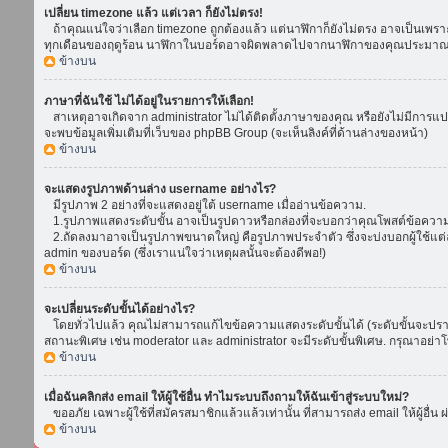
เปลี่ยน timezone แล้ว แต่เวลา ก็ยังไม่ตรง!
ถ้าคุณแน่ใจว่าเลือก timezone ถูกต้องแล้ว แต่นาฬิกาก็ยังไม่ตรง อาจเป็นเพราะ d
ทุกเดือนของฤดูร้อน นาฬิกาในบอร์ดอาจผิดพลาดไปจากนาฬิกาของคุณประมาณ 1
ข้างบน
ภาษาที่ฉันใช้ ไม่ได้อยู่ในรายการให้เลือก!
สาเหตุอาจเกิดจาก administrator ไม่ได้ติดตั้งภาษาของคุณ หรือยังไม่มีการแป
จะพบข้อมูลเพิ่มเติมที่เว็บของ phpBB Group (จะเห็นลิงค์ที่ด้านล่างของหน้า)
ข้างบน
จะแสดงรูปภาพด้านล่าง username อย่างไร?
มีรูปภาพ 2 อย่างที่จะแสดงอยู่ใต้ username เมื่ออ่านข้อความ.
1.รูปภาพแสดงระดับขั้น อาจเป็นรูปดาวหรือกล่องที่จะบอกว่าคุณโพสต์ข้อควา
2.ถัดลงมาอาจเป็นรูปภาพขนาดใหญ่ คือรูปภาพประจำตัว ซึ่งจะบ่งบอกผู้ใช้แต่ล
admin ของบอร์ด (ซึ่งเราแน่ใจว่าเหตุผลนั้นจะต้องดีพอ!)
ข้างบน
จะเปลี่ยนระดับขั้นได้อย่างไร?
โดยทั่วไปแล้ว คุณไม่สามารถแก้ไขข้อความแสดงระดับขั้นได้ (ระดับขั้นจะปรากฏ
สถานะพิเศษ เช่น moderator และ administrator จะมีระดับขั้นพิเศษ. กรุณาอย่
ข้างบน
เมื่อฉันคลิกส่ง email ให้ผู้ใช้อื่น ทำไมระบบถึงถามให้ฉันเข้าสู่ระบบใหม่?
ขออภัย เฉพาะผู้ใช้ที่สมัครสมาชิกแล้วแล้วเท่านั้น ที่สามารถส่ง email ให้ผู้อื่น 
ข้างบน