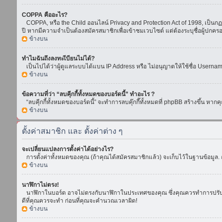
COPPA คืออะไร?
COPPA, หรือ the Child ออนไลน์ Privacy and Protection Act of 1998, เป็นกฏห
ปี หากมีความจำเป็นต้องสมัครสมาชิกเพื่อเข้าชมเวบไซต์ แต่ต้องระบุชื่อผู้ปกคร
ข้างบน
ทำไมฉันถึงลงทะเีบียนไม่ได้?
เป็นไปได้ว่าผู้ดูแลระบบได้แบน IP Address หรือ ไม่อนุญาตให้ใช้ชื่อ Usern
ข้างบน
ข้อความที่ว่า “ลบคุีกกี้ทั้งหมดของบอร์ดนี้” ทำอะไร ?
“ลบคุีกกี้ทั้งหมดของบอร์ดนี้” จะทำการลบคุ๊กกี๊ทั้งหมดที่ phpBB สร้างขึ้น 
ข้างบน
ตั้งค่าสมาชิก และ ตั้งค่าต่าง ๆ
จะเปลี่ยนแปลงการตั้งค่าได้อย่างไร?
การตั้งค่าทั้งหมดของคุณ (ถ้าคุณได้สมัครสมาชิกแล้ว) จะเก็บไว้ในฐานข้อมูล. ถ
ข้างบน
นาฬิกาไม่ตรง!
นาฬิกาในบอร์ด อาจไม่ตรงกับนาฬิกาในประเทศของคุณ ซึ่งคุณควรทำการปรับเวลา โ
ดีที่คุณควรจะทำ ก่อนที่คุณจะคำนวณเวลาผิด!
ข้างบน