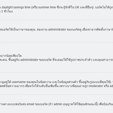
aylight savings time (หรือ summer time ซึ่งจะรู้จักดีใน UK และที่อื่นๆ). บอร์ดไม่ได้
 ชั่วโมง.
ลบอร์ดให้เป็นภาษาของคุณ. ลองถาม administrator ของบอร์ดดู เผื่อเขาอาจติดตั้งภาษาที
มมากน้อยเพียงใด.
ะคน. ขึ้นอยู่กับ administrator ของบอร์ด ที่จะยอมให้ใช้รูปภาพประจำตัว และคุณสามาร
อยู่ใต้ username ของคุณในข้อความ และในข้อมูลส่วนตัว ขึ้นอยู่กับรูปแบบที่คุณใช้). 
าโพสต์ข้อความมากๆ เพื่อหวังให้ระดับขั้นเพิ่มขึ้น เพราะบางทีคุณอาจถูก moderator หร
ผ่านทางแบบฟอร์มส่ง email ของบอร์ด (ถ้า admin อนุญาตให้ใช้คุณลักษณะนี้) เพื่อป้องกันการส่