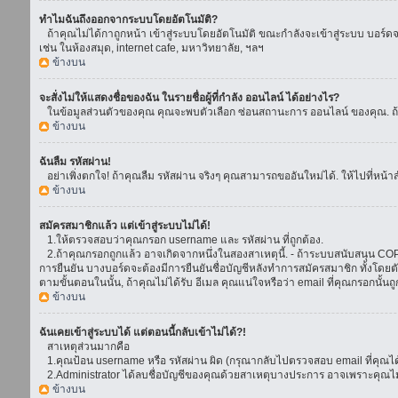
ทำไมฉันถึงออกจากระบบโดยอัตโนมัติ?
ถ้าคุณไม่ได้กาถูกหน้า เข้าสู่ระบบโดยอัตโนมัติ ขณะกำลังจะเข้าสู่ระบบ บอร์ดจะย
เช่น ในห้องสมุด, internet cafe, มหาวิทยาลัย, ฯลฯ
ข้างบน
จะสั่งไม่ให้แสดงชื่อของฉัน ในรายชื่อผู้ที่กำลัง ออนไลน์ ได้อย่างไร?
ในข้อมูลส่วนตัวของคุณ คุณจะพบตัวเลือก ซ่อนสถานะการ ออนไลน์ ของคุณ. ถ้าคุณ
ข้างบน
ฉันลืม รหัสผ่าน!
อย่าเพิ่งตกใจ! ถ้าคุณลืม รหัสผ่าน จริงๆ คุณสามารถขออันใหม่ได้. ให้ไปที่หน้า
ข้างบน
สมัครสมาชิกแล้ว แต่เข้าสู่ระบบไม่ได้!
1.ให้ตรวจสอบว่าคุณกรอก username และ รหัสผ่าน ที่ถูกต้อง.
2.ถ้าคุณกรอกถูกแล้ว อาจเกิดจากหนึ่งในสองสาเหตุนี้. - ถ้าระบบสนับสนุน COPPA
การยืนยัน บางบอร์ดจะต้องมีการยืนยันชื่อบัญชีหลังทำการสมัครสมาชิก ทั้งโดยตั
ตามขั้นตอนในนั้น, ถ้าคุณไม่ได้รับ อีเมล คุณแน่ใจหรือว่า email ที่คุณกรอกนั้นถ
ข้างบน
ฉันเคยเข้าสู่ระบบได้ แต่ตอนนี้กลับเข้าไม่ได้?!
สาเหตุส่วนมากคือ
1.คุณป้อน username หรือ รหัสผ่าน ผิด (กรุณากลับไปตรวจสอบ email ที่คุณได้
2.Administrator ได้ลบชื่อบัญชีของคุณด้วยสาเหตุบางประการ อาจเพราะคุณไม่ได้
ข้างบน