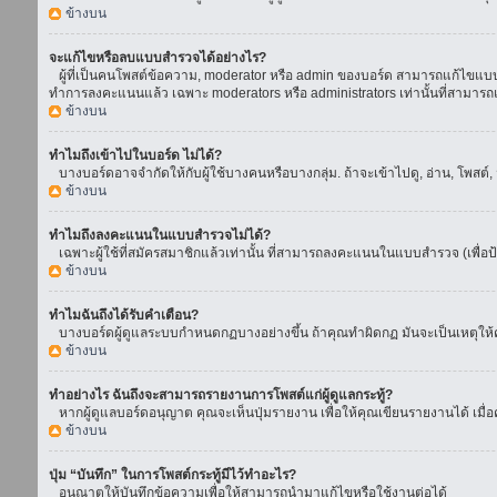
ข้างบน
จะแก้ไขหรือลบแบบสำรวจได้อย่างไร?
ผู้ที่เป็นคนโพสต์ข้อความ, moderator หรือ admin ของบอร์ด สามารถแก้ไขแบบส
ทำการลงคะแนนแล้ว เฉพาะ moderators หรือ administrators เท่านั้นที่สามารถแก
ข้างบน
ทำไมถึงเข้าไปในบอร์ด ไม่ได้?
บางบอร์ดอาจจำกัดให้กับผู้ใช้บางคนหรือบางกลุ่ม. ถ้าจะเข้าไปดู, อ่าน, โพสต
ข้างบน
ทำไมถึงลงคะแนนในแบบสำรวจไม่ได้?
เฉพาะผู้ใช้ที่สมัครสมาชิกแล้วเท่านั้น ที่สามารถลงคะแนนในแบบสำรวจ (เพื่อป
ข้างบน
ทำไมฉันถึงได้รับคำเตือน?
บางบอร์ดผู้ดูแลระบบกำหนดกฏบางอย่างขึ้น ถ้าคุณทำผิดกฏ มันจะเป็นเหตุให้คุ
ข้างบน
ทำอย่างไร ฉันถึงจะสามารถรายงานการโพสต์แก่ผู้ดูแลกระทู้?
หากผู้ดูแลบอร์ดอนุญาต คุณจะเห็นปุ่มรายงาน เพื่อให้คุณเขียนรายงานได้ เมื
ข้างบน
ปุ่ม “บันทึก” ในการโพสต์กระทู้มีไว้ทำอะไร?
อนุณาตให้บันทึกข้อความเพื่อให้สามารถนำมาแก้ไขหรือใช้งานต่อได้