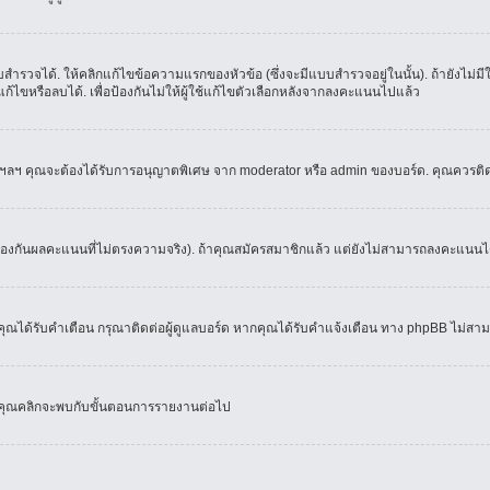
ำรวจได้. ให้คลิกแก้ไขข้อความแรกของหัวข้อ (ซึ่งจะมีแบบสำรวจอยู่ในนั้น). ถ้ายังไม่
้ไขหรือลบได้. เพื่อป้องกันไม่ให้ผู้ใช้แก้ไขตัวเลือกหลังจากลงคะแนนไปแล้ว
์, ฯลฯ คุณจะต้องได้รับการอนุญาตพิเศษ จาก moderator หรือ admin ของบอร์ด. คุณควรติ
้องกันผลคะแนนที่ไม่ตรงความจริง). ถ้าคุณสมัครสมาชิกแล้ว แต่ยังไม่สามารถลงคะแนนได้
ณได้รับคำเตือน กรุณาติดต่อผู้ดูแลบอร์ด หากคุณได้รับคำแจ้งเตือน ทาง phpBB ไม่สามา
่อคุณคลิกจะพบกับขั้นตอนการรายงานต่อไป