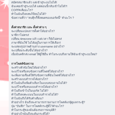
สมัครสมาชิกแล้ว แต่เข้าสู่ระบบไม่ได้!
ฉันเคยเข้าสู่ระบบได้ แต่ตอนนี้กลับเข้าไม่ได้?!
COPPA คืออะไร?
ทำไมฉันถึงลงทะเีบียนไม่ได้?
ข้อความที่ว่า “ลบคุีกกี้ทั้งหมดของบอร์ดนี้” ทำอะไร ?
ตั้งค่าสมาชิก และ ตั้งค่าต่าง ๆ
จะเปลี่ยนแปลงการตั้งค่าได้อย่างไร?
นาฬิกาไม่ตรง!
เปลี่ยน timezone แล้ว แต่เวลา ก็ยังไม่ตรง!
ภาษาที่ฉันใช้ ไม่ได้อยู่ในรายการให้เลือก!
จะแสดงรูปภาพด้านล่าง username อย่างไร?
จะเปลี่ยนระดับขั้นได้อย่างไร?
เมื่อฉันคลิกส่ง email ให้ผู้ใช้อื่น ทำไมระบบถึงถามให้ฉันเข้าสู่ระบบใหม่?
การโพสต์ข้อความ
จะสร้างหัวข้อใหม่ได้อย่างไร?
จะแก้ไขหรือลบข้อความที่โพสต์ได้อย่างไร?
จะเพิ่มลายเซ็นต์ให้กับข้อความที่ฉันโพสต์ได้อย่างไร?
จะสร้างแบบสำรวจได้อย่างไร?
ทำไมฉันถึงเพิ่มตัวเลือกในแบบสอบถามไม่ได้?
จะแก้ไขหรือลบแบบสำรวจได้อย่างไร?
ทำไมถึงเข้าไปในบอร์ด ไม่ได้?
ทำไมถึงลงคะแนนในแบบสำรวจไม่ได้?
ทำไมฉันถึงได้รับคำเตือน?
ทำอย่างไร ฉันถึงจะสามารถรายงานการโพสต์แก่ผู้ดูแลกระทู้?
ปุ่ม “บันทึก” ในการโพสต์กระทู้มีไว้ทำอะไร?
ทำไมกระทู้ของฉันต้องรอการอนุมัติ?
ทำอย่างไรฉันถึงจะดันกระทู้ได้?