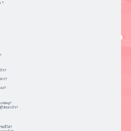
น ?
?
งไร?
ล่า!?
ของ?
cribing?
้ได้อย่างไร?
ดนี้ได้?