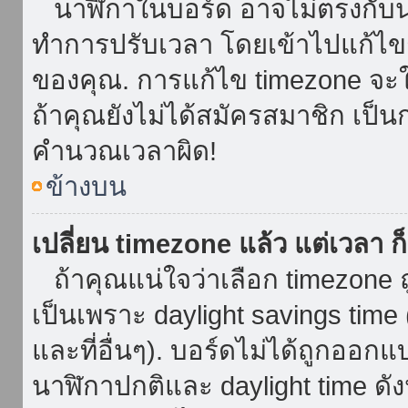
นาฬิกาในบอร์ด อาจไม่ตรงกับน
ทำการปรับเวลา โดยเข้าไปแก้ไขกา
ของคุณ. การแก้ไข timezone จะใช้ไ
ถ้าคุณยังไม่ได้สมัครสมาชิก เป็น
คำนวณเวลาผิด!
ข้างบน
เปลี่ยน timezone แล้ว แต่เวลา ก็
ถ้าคุณแน่ใจว่าเลือก timezone ถ
เป็นเพราะ daylight savings time 
และที่อื่นๆ). บอร์ดไม่ได้ถูกออก
นาฬิกาปกติและ daylight time ดั