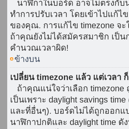
นาฬิกาในบอร์ด อาจไม่ตรงกับน
ทำการปรับเวลา โดยเข้าไปแก้ไขกา
ของคุณ. การแก้ไข timezone จะใช้ไ
ถ้าคุณยังไม่ได้สมัครสมาชิก เป็น
คำนวณเวลาผิด!
ข้างบน
เปลี่ยน timezone แล้ว แต่เวลา ก็
ถ้าคุณแน่ใจว่าเลือก timezone ถ
เป็นเพราะ daylight savings time 
และที่อื่นๆ). บอร์ดไม่ได้ถูกออก
นาฬิกาปกติและ daylight time ดั