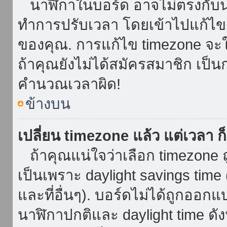
นาฬิกาในบอร์ด อาจไม่ตรงกับน
ทำการปรับเวลา โดยเข้าไปแก้ไขกา
ของคุณ. การแก้ไข timezone จะใช้ไ
ถ้าคุณยังไม่ได้สมัครสมาชิก เป็น
คำนวณเวลาผิด!
ข้างบน
เปลี่ยน timezone แล้ว แต่เวลา ก็
ถ้าคุณแน่ใจว่าเลือก timezone ถ
เป็นเพราะ daylight savings time 
และที่อื่นๆ). บอร์ดไม่ได้ถูกออก
นาฬิกาปกติและ daylight time ดั