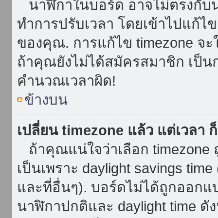
นาฬิกาในบอร์ด อาจไม่ตรงกับน
ทำการปรับเวลา โดยเข้าไปแก้ไขกา
ของคุณ. การแก้ไข timezone จะใช้ไ
ถ้าคุณยังไม่ได้สมัครสมาชิก เป็น
คำนวณเวลาผิด!
ข้างบน
เปลี่ยน timezone แล้ว แต่เวลา ก็
ถ้าคุณแน่ใจว่าเลือก timezone ถ
เป็นเพราะ daylight savings time 
และที่อื่นๆ). บอร์ดไม่ได้ถูกออก
นาฬิกาปกติและ daylight time ดั