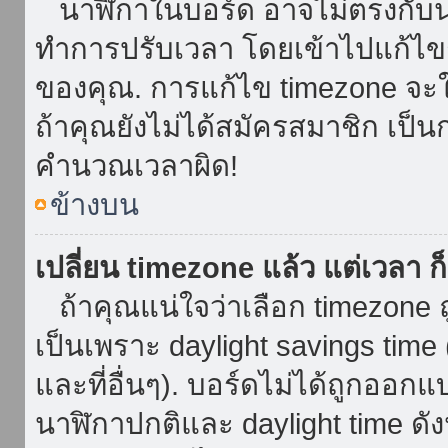
นาฬิกาในบอร์ด อาจไม่ตรงกับน
ทำการปรับเวลา โดยเข้าไปแก้ไขกา
ของคุณ. การแก้ไข timezone จะใช้ไ
ถ้าคุณยังไม่ได้สมัครสมาชิก เป็น
คำนวณเวลาผิด!
ข้างบน
เปลี่ยน timezone แล้ว แต่เวลา ก็
ถ้าคุณแน่ใจว่าเลือก timezone ถ
เป็นเพราะ daylight savings time 
และที่อื่นๆ). บอร์ดไม่ได้ถูกออก
นาฬิกาปกติและ daylight time ดั