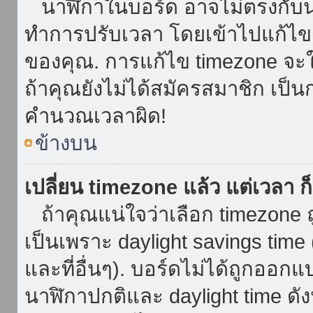
นาฬิกาในบอร์ด อาจไม่ตรงกับน
ทำการปรับเวลา โดยเข้าไปแก้ไขกา
ของคุณ. การแก้ไข timezone จะใช้ไ
ถ้าคุณยังไม่ได้สมัครสมาชิก เป็น
คำนวณเวลาผิด!
ข้างบน
เปลี่ยน timezone แล้ว แต่เวลา ก็
ถ้าคุณแน่ใจว่าเลือก timezone ถ
เป็นเพราะ daylight savings time 
และที่อื่นๆ). บอร์ดไม่ได้ถูกออก
นาฬิกาปกติและ daylight time ดั