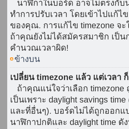
นาฬิกาในบอร์ด อาจไม่ตรงกับน
ทำการปรับเวลา โดยเข้าไปแก้ไขกา
ของคุณ. การแก้ไข timezone จะใช้ไ
ถ้าคุณยังไม่ได้สมัครสมาชิก เป็น
คำนวณเวลาผิด!
ข้างบน
เปลี่ยน timezone แล้ว แต่เวลา ก็
ถ้าคุณแน่ใจว่าเลือก timezone ถ
เป็นเพราะ daylight savings time 
และที่อื่นๆ). บอร์ดไม่ได้ถูกออก
นาฬิกาปกติและ daylight time ดั