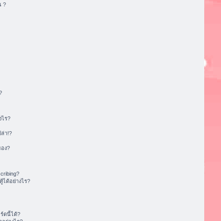
น ?
?
งไร?
ล่า!?
ของ?
cribing?
้ได้อย่างไร?
ดนี้ได้?