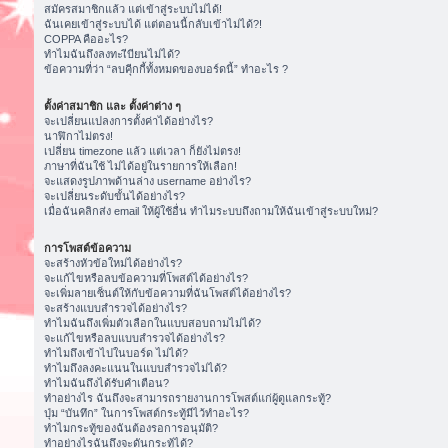
สมัครสมาชิกแล้ว แต่เข้าสู่ระบบไม่ได้!
ฉันเคยเข้าสู่ระบบได้ แต่ตอนนี้กลับเข้าไม่ได้?!
COPPA คืออะไร?
ทำไมฉันถึงลงทะเีบียนไม่ได้?
ข้อความที่ว่า “ลบคุีกกี้ทั้งหมดของบอร์ดนี้” ทำอะไร ?
ตั้งค่าสมาชิก และ ตั้งค่าต่าง ๆ
จะเปลี่ยนแปลงการตั้งค่าได้อย่างไร?
นาฬิกาไม่ตรง!
เปลี่ยน timezone แล้ว แต่เวลา ก็ยังไม่ตรง!
ภาษาที่ฉันใช้ ไม่ได้อยู่ในรายการให้เลือก!
จะแสดงรูปภาพด้านล่าง username อย่างไร?
จะเปลี่ยนระดับขั้นได้อย่างไร?
เมื่อฉันคลิกส่ง email ให้ผู้ใช้อื่น ทำไมระบบถึงถามให้ฉันเข้าสู่ระบบใหม่?
การโพสต์ข้อความ
จะสร้างหัวข้อใหม่ได้อย่างไร?
จะแก้ไขหรือลบข้อความที่โพสต์ได้อย่างไร?
จะเพิ่มลายเซ็นต์ให้กับข้อความที่ฉันโพสต์ได้อย่างไร?
จะสร้างแบบสำรวจได้อย่างไร?
ทำไมฉันถึงเพิ่มตัวเลือกในแบบสอบถามไม่ได้?
จะแก้ไขหรือลบแบบสำรวจได้อย่างไร?
ทำไมถึงเข้าไปในบอร์ด ไม่ได้?
ทำไมถึงลงคะแนนในแบบสำรวจไม่ได้?
ทำไมฉันถึงได้รับคำเตือน?
ทำอย่างไร ฉันถึงจะสามารถรายงานการโพสต์แก่ผู้ดูแลกระทู้?
ปุ่ม “บันทึก” ในการโพสต์กระทู้มีไว้ทำอะไร?
ทำไมกระทู้ของฉันต้องรอการอนุมัติ?
ทำอย่างไรฉันถึงจะดันกระทู้ได้?