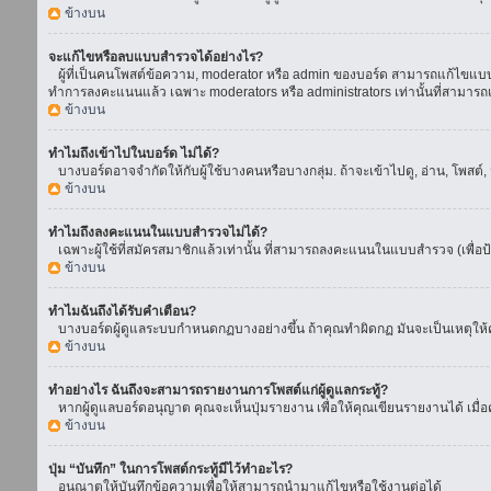
ข้างบน
จะแก้ไขหรือลบแบบสำรวจได้อย่างไร?
ผู้ที่เป็นคนโพสต์ข้อความ, moderator หรือ admin ของบอร์ด สามารถแก้ไขแบบส
ทำการลงคะแนนแล้ว เฉพาะ moderators หรือ administrators เท่านั้นที่สามารถแก
ข้างบน
ทำไมถึงเข้าไปในบอร์ด ไม่ได้?
บางบอร์ดอาจจำกัดให้กับผู้ใช้บางคนหรือบางกลุ่ม. ถ้าจะเข้าไปดู, อ่าน, โพสต
ข้างบน
ทำไมถึงลงคะแนนในแบบสำรวจไม่ได้?
เฉพาะผู้ใช้ที่สมัครสมาชิกแล้วเท่านั้น ที่สามารถลงคะแนนในแบบสำรวจ (เพื่อป
ข้างบน
ทำไมฉันถึงได้รับคำเตือน?
บางบอร์ดผู้ดูแลระบบกำหนดกฏบางอย่างขึ้น ถ้าคุณทำผิดกฏ มันจะเป็นเหตุให้คุ
ข้างบน
ทำอย่างไร ฉันถึงจะสามารถรายงานการโพสต์แก่ผู้ดูแลกระทู้?
หากผู้ดูแลบอร์ดอนุญาต คุณจะเห็นปุ่มรายงาน เพื่อให้คุณเขียนรายงานได้ เมื
ข้างบน
ปุ่ม “บันทึก” ในการโพสต์กระทู้มีไว้ทำอะไร?
อนุณาตให้บันทึกข้อความเพื่อให้สามารถนำมาแก้ไขหรือใช้งานต่อได้