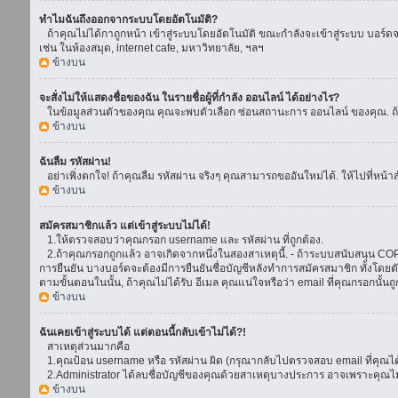
ทำไมฉันถึงออกจากระบบโดยอัตโนมัติ?
ถ้าคุณไม่ได้กาถูกหน้า เข้าสู่ระบบโดยอัตโนมัติ ขณะกำลังจะเข้าสู่ระบบ บอร์ดจะย
เช่น ในห้องสมุด, internet cafe, มหาวิทยาลัย, ฯลฯ
ข้างบน
จะสั่งไม่ให้แสดงชื่อของฉัน ในรายชื่อผู้ที่กำลัง ออนไลน์ ได้อย่างไร?
ในข้อมูลส่วนตัวของคุณ คุณจะพบตัวเลือก ซ่อนสถานะการ ออนไลน์ ของคุณ. ถ้าคุณ
ข้างบน
ฉันลืม รหัสผ่าน!
อย่าเพิ่งตกใจ! ถ้าคุณลืม รหัสผ่าน จริงๆ คุณสามารถขออันใหม่ได้. ให้ไปที่หน้า
ข้างบน
สมัครสมาชิกแล้ว แต่เข้าสู่ระบบไม่ได้!
1.ให้ตรวจสอบว่าคุณกรอก username และ รหัสผ่าน ที่ถูกต้อง.
2.ถ้าคุณกรอกถูกแล้ว อาจเกิดจากหนึ่งในสองสาเหตุนี้. - ถ้าระบบสนับสนุน COPPA
การยืนยัน บางบอร์ดจะต้องมีการยืนยันชื่อบัญชีหลังทำการสมัครสมาชิก ทั้งโดยตั
ตามขั้นตอนในนั้น, ถ้าคุณไม่ได้รับ อีเมล คุณแน่ใจหรือว่า email ที่คุณกรอกนั้นถ
ข้างบน
ฉันเคยเข้าสู่ระบบได้ แต่ตอนนี้กลับเข้าไม่ได้?!
สาเหตุส่วนมากคือ
1.คุณป้อน username หรือ รหัสผ่าน ผิด (กรุณากลับไปตรวจสอบ email ที่คุณได้
2.Administrator ได้ลบชื่อบัญชีของคุณด้วยสาเหตุบางประการ อาจเพราะคุณไม่ได้
ข้างบน