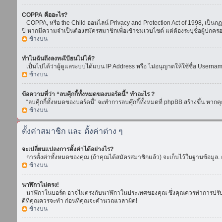
COPPA คืออะไร?
COPPA, หรือ the Child ออนไลน์ Privacy and Protection Act of 1998, เป็นกฏห
ปี หากมีความจำเป็นต้องสมัครสมาชิกเพื่อเข้าชมเวบไซต์ แต่ต้องระบุชื่อผู้ปกคร
ข้างบน
ทำไมฉันถึงลงทะเีบียนไม่ได้?
เป็นไปได้ว่าผู้ดูแลระบบได้แบน IP Address หรือ ไม่อนุญาตให้ใช้ชื่อ Usern
ข้างบน
ข้อความที่ว่า “ลบคุีกกี้ทั้งหมดของบอร์ดนี้” ทำอะไร ?
“ลบคุีกกี้ทั้งหมดของบอร์ดนี้” จะทำการลบคุ๊กกี๊ทั้งหมดที่ phpBB สร้างขึ้น 
ข้างบน
ตั้งค่าสมาชิก และ ตั้งค่าต่าง ๆ
จะเปลี่ยนแปลงการตั้งค่าได้อย่างไร?
การตั้งค่าทั้งหมดของคุณ (ถ้าคุณได้สมัครสมาชิกแล้ว) จะเก็บไว้ในฐานข้อมูล. ถ
ข้างบน
นาฬิกาไม่ตรง!
นาฬิกาในบอร์ด อาจไม่ตรงกับนาฬิกาในประเทศของคุณ ซึ่งคุณควรทำการปรับเวลา โ
ดีที่คุณควรจะทำ ก่อนที่คุณจะคำนวณเวลาผิด!
ข้างบน