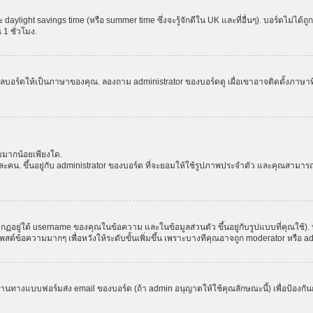
aylight savings time (หรือ summer time ซึ่งจะรู้จักดีใน UK และที่อื่นๆ). บอร์ดไม่ได้
 ชั่วโมง.
ลบอร์ดให้เป็นภาษาของคุณ. ลองถาม administrator ของบอร์ดดู เผื่อเขาอาจติดตั้งภาษาที
มมากน้อยเพียงใด.
ะคน. ขึ้นอยู่กับ administrator ของบอร์ด ที่จะยอมให้ใช้รูปภาพประจำตัว และคุณสามาร
อยู่ใต้ username ของคุณในข้อความ และในข้อมูลส่วนตัว ขึ้นอยู่กับรูปแบบที่คุณใช้). 
าโพสต์ข้อความมากๆ เพื่อหวังให้ระดับขั้นเพิ่มขึ้น เพราะบางทีคุณอาจถูก moderator หร
ผ่านทางแบบฟอร์มส่ง email ของบอร์ด (ถ้า admin อนุญาตให้ใช้คุณลักษณะนี้) เพื่อป้องกันการส่