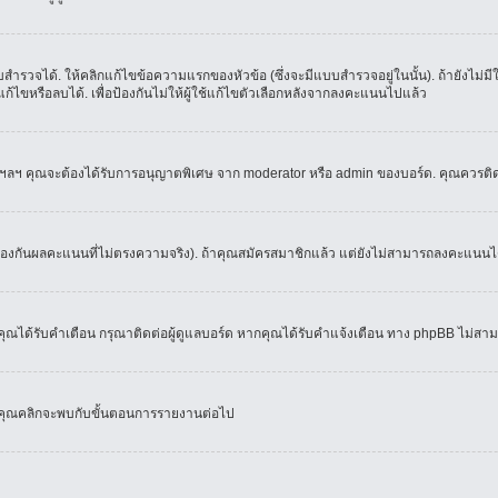
ำรวจได้. ให้คลิกแก้ไขข้อความแรกของหัวข้อ (ซึ่งจะมีแบบสำรวจอยู่ในนั้น). ถ้ายังไม่
้ไขหรือลบได้. เพื่อป้องกันไม่ให้ผู้ใช้แก้ไขตัวเลือกหลังจากลงคะแนนไปแล้ว
์, ฯลฯ คุณจะต้องได้รับการอนุญาตพิเศษ จาก moderator หรือ admin ของบอร์ด. คุณควรติ
้องกันผลคะแนนที่ไม่ตรงความจริง). ถ้าคุณสมัครสมาชิกแล้ว แต่ยังไม่สามารถลงคะแนนได้
ณได้รับคำเตือน กรุณาติดต่อผู้ดูแลบอร์ด หากคุณได้รับคำแจ้งเตือน ทาง phpBB ไม่สามา
่อคุณคลิกจะพบกับขั้นตอนการรายงานต่อไป