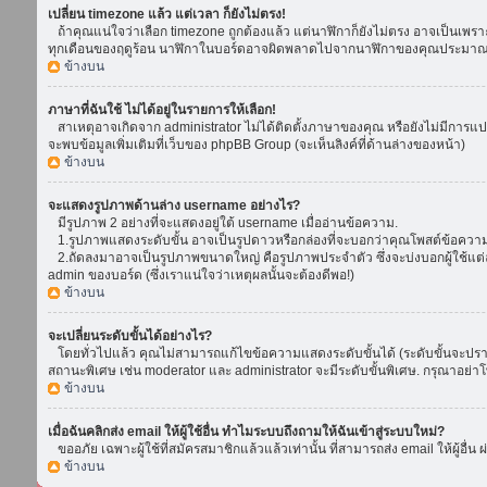
เปลี่ยน timezone แล้ว แต่เวลา ก็ยังไม่ตรง!
ถ้าคุณแน่ใจว่าเลือก timezone ถูกต้องแล้ว แต่นาฬิกาก็ยังไม่ตรง อาจเป็นเพราะ d
ทุกเดือนของฤดูร้อน นาฬิกาในบอร์ดอาจผิดพลาดไปจากนาฬิกาของคุณประมาณ 1
ข้างบน
ภาษาที่ฉันใช้ ไม่ได้อยู่ในรายการให้เลือก!
สาเหตุอาจเกิดจาก administrator ไม่ได้ติดตั้งภาษาของคุณ หรือยังไม่มีการแป
จะพบข้อมูลเพิ่มเติมที่เว็บของ phpBB Group (จะเห็นลิงค์ที่ด้านล่างของหน้า)
ข้างบน
จะแสดงรูปภาพด้านล่าง username อย่างไร?
มีรูปภาพ 2 อย่างที่จะแสดงอยู่ใต้ username เมื่ออ่านข้อความ.
1.รูปภาพแสดงระดับขั้น อาจเป็นรูปดาวหรือกล่องที่จะบอกว่าคุณโพสต์ข้อควา
2.ถัดลงมาอาจเป็นรูปภาพขนาดใหญ่ คือรูปภาพประจำตัว ซึ่งจะบ่งบอกผู้ใช้แต่ล
admin ของบอร์ด (ซึ่งเราแน่ใจว่าเหตุผลนั้นจะต้องดีพอ!)
ข้างบน
จะเปลี่ยนระดับขั้นได้อย่างไร?
โดยทั่วไปแล้ว คุณไม่สามารถแก้ไขข้อความแสดงระดับขั้นได้ (ระดับขั้นจะปรากฏ
สถานะพิเศษ เช่น moderator และ administrator จะมีระดับขั้นพิเศษ. กรุณาอย่
ข้างบน
เมื่อฉันคลิกส่ง email ให้ผู้ใช้อื่น ทำไมระบบถึงถามให้ฉันเข้าสู่ระบบใหม่?
ขออภัย เฉพาะผู้ใช้ที่สมัครสมาชิกแล้วแล้วเท่านั้น ที่สามารถส่ง email ให้ผู้อื่น 
ข้างบน