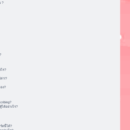
น ?
?
งไร?
ล่า!?
ของ?
cribing?
้ได้อย่างไร?
ดนี้ได้?