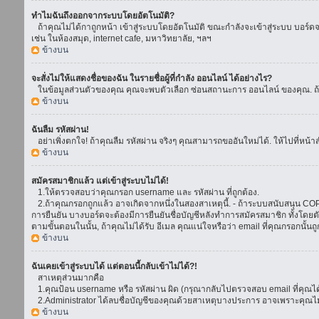
ทำไมฉันถึงออกจากระบบโดยอัตโนมัติ?
ถ้าคุณไม่ได้กาถูกหน้า เข้าสู่ระบบโดยอัตโนมัติ ขณะกำลังจะเข้าสู่ระบบ บอร์ดจะย
เช่น ในห้องสมุด, internet cafe, มหาวิทยาลัย, ฯลฯ
ข้างบน
จะสั่งไม่ให้แสดงชื่อของฉัน ในรายชื่อผู้ที่กำลัง ออนไลน์ ได้อย่างไร?
ในข้อมูลส่วนตัวของคุณ คุณจะพบตัวเลือก ซ่อนสถานะการ ออนไลน์ ของคุณ. ถ้าคุณ
ข้างบน
ฉันลืม รหัสผ่าน!
อย่าเพิ่งตกใจ! ถ้าคุณลืม รหัสผ่าน จริงๆ คุณสามารถขออันใหม่ได้. ให้ไปที่หน้า
ข้างบน
สมัครสมาชิกแล้ว แต่เข้าสู่ระบบไม่ได้!
1.ให้ตรวจสอบว่าคุณกรอก username และ รหัสผ่าน ที่ถูกต้อง.
2.ถ้าคุณกรอกถูกแล้ว อาจเกิดจากหนึ่งในสองสาเหตุนี้. - ถ้าระบบสนับสนุน COPPA
การยืนยัน บางบอร์ดจะต้องมีการยืนยันชื่อบัญชีหลังทำการสมัครสมาชิก ทั้งโดยตั
ตามขั้นตอนในนั้น, ถ้าคุณไม่ได้รับ อีเมล คุณแน่ใจหรือว่า email ที่คุณกรอกนั้นถ
ข้างบน
ฉันเคยเข้าสู่ระบบได้ แต่ตอนนี้กลับเข้าไม่ได้?!
สาเหตุส่วนมากคือ
1.คุณป้อน username หรือ รหัสผ่าน ผิด (กรุณากลับไปตรวจสอบ email ที่คุณได้
2.Administrator ได้ลบชื่อบัญชีของคุณด้วยสาเหตุบางประการ อาจเพราะคุณไม่ได้
ข้างบน