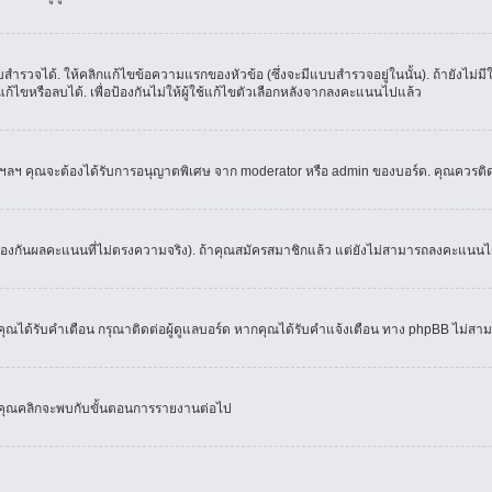
ำรวจได้. ให้คลิกแก้ไขข้อความแรกของหัวข้อ (ซึ่งจะมีแบบสำรวจอยู่ในนั้น). ถ้ายังไม่
้ไขหรือลบได้. เพื่อป้องกันไม่ให้ผู้ใช้แก้ไขตัวเลือกหลังจากลงคะแนนไปแล้ว
์, ฯลฯ คุณจะต้องได้รับการอนุญาตพิเศษ จาก moderator หรือ admin ของบอร์ด. คุณควรติ
้องกันผลคะแนนที่ไม่ตรงความจริง). ถ้าคุณสมัครสมาชิกแล้ว แต่ยังไม่สามารถลงคะแนนได้
ณได้รับคำเตือน กรุณาติดต่อผู้ดูแลบอร์ด หากคุณได้รับคำแจ้งเตือน ทาง phpBB ไม่สามา
่อคุณคลิกจะพบกับขั้นตอนการรายงานต่อไป