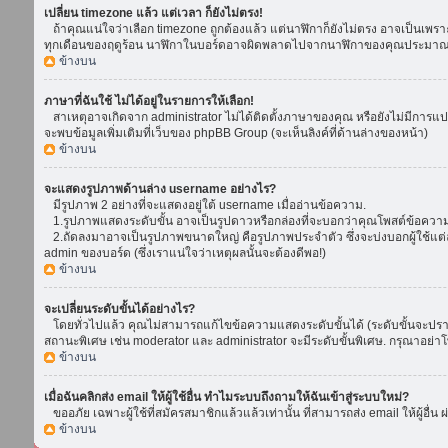
เปลี่ยน timezone แล้ว แต่เวลา ก็ยังไม่ตรง!
ถ้าคุณแน่ใจว่าเลือก timezone ถูกต้องแล้ว แต่นาฬิกาก็ยังไม่ตรง อาจเป็นเพราะ d
ทุกเดือนของฤดูร้อน นาฬิกาในบอร์ดอาจผิดพลาดไปจากนาฬิกาของคุณประมาณ 1
ข้างบน
ภาษาที่ฉันใช้ ไม่ได้อยู่ในรายการให้เลือก!
สาเหตุอาจเกิดจาก administrator ไม่ได้ติดตั้งภาษาของคุณ หรือยังไม่มีการแป
จะพบข้อมูลเพิ่มเติมที่เว็บของ phpBB Group (จะเห็นลิงค์ที่ด้านล่างของหน้า)
ข้างบน
จะแสดงรูปภาพด้านล่าง username อย่างไร?
มีรูปภาพ 2 อย่างที่จะแสดงอยู่ใต้ username เมื่ออ่านข้อความ.
1.รูปภาพแสดงระดับขั้น อาจเป็นรูปดาวหรือกล่องที่จะบอกว่าคุณโพสต์ข้อควา
2.ถัดลงมาอาจเป็นรูปภาพขนาดใหญ่ คือรูปภาพประจำตัว ซึ่งจะบ่งบอกผู้ใช้แต่ล
admin ของบอร์ด (ซึ่งเราแน่ใจว่าเหตุผลนั้นจะต้องดีพอ!)
ข้างบน
จะเปลี่ยนระดับขั้นได้อย่างไร?
โดยทั่วไปแล้ว คุณไม่สามารถแก้ไขข้อความแสดงระดับขั้นได้ (ระดับขั้นจะปรากฏ
สถานะพิเศษ เช่น moderator และ administrator จะมีระดับขั้นพิเศษ. กรุณาอย่
ข้างบน
เมื่อฉันคลิกส่ง email ให้ผู้ใช้อื่น ทำไมระบบถึงถามให้ฉันเข้าสู่ระบบใหม่?
ขออภัย เฉพาะผู้ใช้ที่สมัครสมาชิกแล้วแล้วเท่านั้น ที่สามารถส่ง email ให้ผู้อื่น 
ข้างบน