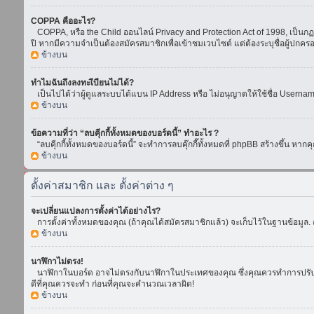
COPPA คืออะไร?
COPPA, หรือ the Child ออนไลน์ Privacy and Protection Act of 1998, เป็นกฏห
ปี หากมีความจำเป็นต้องสมัครสมาชิกเพื่อเข้าชมเวบไซต์ แต่ต้องระบุชื่อผู้ปกคร
ข้างบน
ทำไมฉันถึงลงทะเีบียนไม่ได้?
เป็นไปได้ว่าผู้ดูแลระบบได้แบน IP Address หรือ ไม่อนุญาตให้ใช้ชื่อ Usern
ข้างบน
ข้อความที่ว่า “ลบคุีกกี้ทั้งหมดของบอร์ดนี้” ทำอะไร ?
“ลบคุีกกี้ทั้งหมดของบอร์ดนี้” จะทำการลบคุ๊กกี๊ทั้งหมดที่ phpBB สร้างขึ้น 
ข้างบน
ตั้งค่าสมาชิก และ ตั้งค่าต่าง ๆ
จะเปลี่ยนแปลงการตั้งค่าได้อย่างไร?
การตั้งค่าทั้งหมดของคุณ (ถ้าคุณได้สมัครสมาชิกแล้ว) จะเก็บไว้ในฐานข้อมูล. ถ
ข้างบน
นาฬิกาไม่ตรง!
นาฬิกาในบอร์ด อาจไม่ตรงกับนาฬิกาในประเทศของคุณ ซึ่งคุณควรทำการปรับเวลา โ
ดีที่คุณควรจะทำ ก่อนที่คุณจะคำนวณเวลาผิด!
ข้างบน