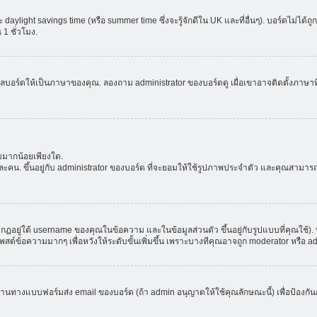
aylight savings time (หรือ summer time ซึ่งจะรู้จักดีใน UK และที่อื่นๆ). บอร์ดไม่ได้
 ชั่วโมง.
ลบอร์ดให้เป็นภาษาของคุณ. ลองถาม administrator ของบอร์ดดู เผื่อเขาอาจติดตั้งภาษาที
มมากน้อยเพียงใด.
ะคน. ขึ้นอยู่กับ administrator ของบอร์ด ที่จะยอมให้ใช้รูปภาพประจำตัว และคุณสามาร
อยู่ใต้ username ของคุณในข้อความ และในข้อมูลส่วนตัว ขึ้นอยู่กับรูปแบบที่คุณใช้). 
าโพสต์ข้อความมากๆ เพื่อหวังให้ระดับขั้นเพิ่มขึ้น เพราะบางทีคุณอาจถูก moderator หร
ผ่านทางแบบฟอร์มส่ง email ของบอร์ด (ถ้า admin อนุญาตให้ใช้คุณลักษณะนี้) เพื่อป้องกันการส่