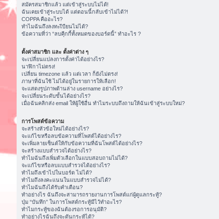
สมัครสมาชิกแล้ว แต่เข้าสู่ระบบไม่ได้!
ฉันเคยเข้าสู่ระบบได้ แต่ตอนนี้กลับเข้าไม่ได้?!
COPPA คืออะไร?
ทำไมฉันถึงลงทะเีบียนไม่ได้?
ข้อความที่ว่า “ลบคุีกกี้ทั้งหมดของบอร์ดนี้” ทำอะไร ?
ตั้งค่าสมาชิก และ ตั้งค่าต่าง ๆ
จะเปลี่ยนแปลงการตั้งค่าได้อย่างไร?
นาฬิกาไม่ตรง!
เปลี่ยน timezone แล้ว แต่เวลา ก็ยังไม่ตรง!
ภาษาที่ฉันใช้ ไม่ได้อยู่ในรายการให้เลือก!
จะแสดงรูปภาพด้านล่าง username อย่างไร?
จะเปลี่ยนระดับขั้นได้อย่างไร?
เมื่อฉันคลิกส่ง email ให้ผู้ใช้อื่น ทำไมระบบถึงถามให้ฉันเข้าสู่ระบบใหม่?
การโพสต์ข้อความ
จะสร้างหัวข้อใหม่ได้อย่างไร?
จะแก้ไขหรือลบข้อความที่โพสต์ได้อย่างไร?
จะเพิ่มลายเซ็นต์ให้กับข้อความที่ฉันโพสต์ได้อย่างไร?
จะสร้างแบบสำรวจได้อย่างไร?
ทำไมฉันถึงเพิ่มตัวเลือกในแบบสอบถามไม่ได้?
จะแก้ไขหรือลบแบบสำรวจได้อย่างไร?
ทำไมถึงเข้าไปในบอร์ด ไม่ได้?
ทำไมถึงลงคะแนนในแบบสำรวจไม่ได้?
ทำไมฉันถึงได้รับคำเตือน?
ทำอย่างไร ฉันถึงจะสามารถรายงานการโพสต์แก่ผู้ดูแลกระทู้?
ปุ่ม “บันทึก” ในการโพสต์กระทู้มีไว้ทำอะไร?
ทำไมกระทู้ของฉันต้องรอการอนุมัติ?
ทำอย่างไรฉันถึงจะดันกระทู้ได้?