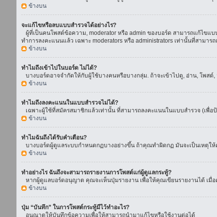
ข้างบน
จะแก้ไขหรือลบแบบสำรวจได้อย่างไร?
ผู้ที่เป็นคนโพสต์ข้อความ, moderator หรือ admin ของบอร์ด สามารถแก้ไขแบบส
ทำการลงคะแนนแล้ว เฉพาะ moderators หรือ administrators เท่านั้นที่สามารถแก
ข้างบน
ทำไมถึงเข้าไปในบอร์ด ไม่ได้?
บางบอร์ดอาจจำกัดให้กับผู้ใช้บางคนหรือบางกลุ่ม. ถ้าจะเข้าไปดู, อ่าน, โพสต
ข้างบน
ทำไมถึงลงคะแนนในแบบสำรวจไม่ได้?
เฉพาะผู้ใช้ที่สมัครสมาชิกแล้วเท่านั้น ที่สามารถลงคะแนนในแบบสำรวจ (เพื่อป
ข้างบน
ทำไมฉันถึงได้รับคำเตือน?
บางบอร์ดผู้ดูแลระบบกำหนดกฏบางอย่างขึ้น ถ้าคุณทำผิดกฏ มันจะเป็นเหตุให้คุ
ข้างบน
ทำอย่างไร ฉันถึงจะสามารถรายงานการโพสต์แก่ผู้ดูแลกระทู้?
หากผู้ดูแลบอร์ดอนุญาต คุณจะเห็นปุ่มรายงาน เพื่อให้คุณเขียนรายงานได้ เมื
ข้างบน
ปุ่ม “บันทึก” ในการโพสต์กระทู้มีไว้ทำอะไร?
อนุณาตให้บันทึกข้อความเพื่อให้สามารถนำมาแก้ไขหรือใช้งานต่อได้