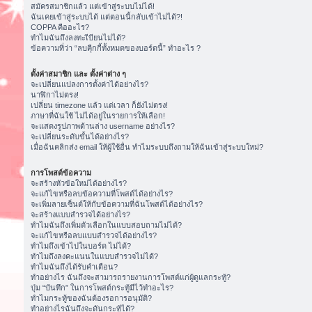
สมัครสมาชิกแล้ว แต่เข้าสู่ระบบไม่ได้!
ฉันเคยเข้าสู่ระบบได้ แต่ตอนนี้กลับเข้าไม่ได้?!
COPPA คืออะไร?
ทำไมฉันถึงลงทะเีบียนไม่ได้?
ข้อความที่ว่า “ลบคุีกกี้ทั้งหมดของบอร์ดนี้” ทำอะไร ?
ตั้งค่าสมาชิก และ ตั้งค่าต่าง ๆ
จะเปลี่ยนแปลงการตั้งค่าได้อย่างไร?
นาฬิกาไม่ตรง!
เปลี่ยน timezone แล้ว แต่เวลา ก็ยังไม่ตรง!
ภาษาที่ฉันใช้ ไม่ได้อยู่ในรายการให้เลือก!
จะแสดงรูปภาพด้านล่าง username อย่างไร?
จะเปลี่ยนระดับขั้นได้อย่างไร?
เมื่อฉันคลิกส่ง email ให้ผู้ใช้อื่น ทำไมระบบถึงถามให้ฉันเข้าสู่ระบบใหม่?
การโพสต์ข้อความ
จะสร้างหัวข้อใหม่ได้อย่างไร?
จะแก้ไขหรือลบข้อความที่โพสต์ได้อย่างไร?
จะเพิ่มลายเซ็นต์ให้กับข้อความที่ฉันโพสต์ได้อย่างไร?
จะสร้างแบบสำรวจได้อย่างไร?
ทำไมฉันถึงเพิ่มตัวเลือกในแบบสอบถามไม่ได้?
จะแก้ไขหรือลบแบบสำรวจได้อย่างไร?
ทำไมถึงเข้าไปในบอร์ด ไม่ได้?
ทำไมถึงลงคะแนนในแบบสำรวจไม่ได้?
ทำไมฉันถึงได้รับคำเตือน?
ทำอย่างไร ฉันถึงจะสามารถรายงานการโพสต์แก่ผู้ดูแลกระทู้?
ปุ่ม “บันทึก” ในการโพสต์กระทู้มีไว้ทำอะไร?
ทำไมกระทู้ของฉันต้องรอการอนุมัติ?
ทำอย่างไรฉันถึงจะดันกระทู้ได้?