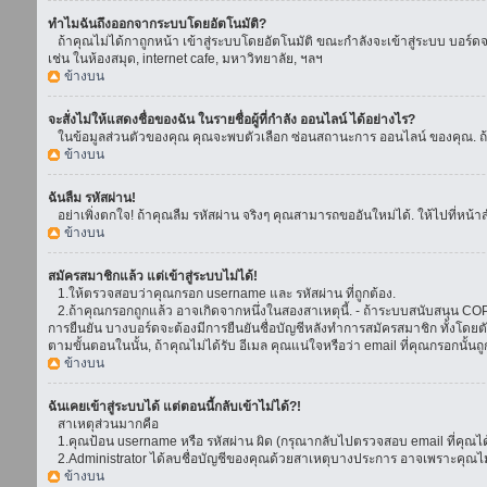
ทำไมฉันถึงออกจากระบบโดยอัตโนมัติ?
ถ้าคุณไม่ได้กาถูกหน้า เข้าสู่ระบบโดยอัตโนมัติ ขณะกำลังจะเข้าสู่ระบบ บอร์ดจะย
เช่น ในห้องสมุด, internet cafe, มหาวิทยาลัย, ฯลฯ
ข้างบน
จะสั่งไม่ให้แสดงชื่อของฉัน ในรายชื่อผู้ที่กำลัง ออนไลน์ ได้อย่างไร?
ในข้อมูลส่วนตัวของคุณ คุณจะพบตัวเลือก ซ่อนสถานะการ ออนไลน์ ของคุณ. ถ้าคุณ
ข้างบน
ฉันลืม รหัสผ่าน!
อย่าเพิ่งตกใจ! ถ้าคุณลืม รหัสผ่าน จริงๆ คุณสามารถขออันใหม่ได้. ให้ไปที่หน้า
ข้างบน
สมัครสมาชิกแล้ว แต่เข้าสู่ระบบไม่ได้!
1.ให้ตรวจสอบว่าคุณกรอก username และ รหัสผ่าน ที่ถูกต้อง.
2.ถ้าคุณกรอกถูกแล้ว อาจเกิดจากหนึ่งในสองสาเหตุนี้. - ถ้าระบบสนับสนุน COPPA
การยืนยัน บางบอร์ดจะต้องมีการยืนยันชื่อบัญชีหลังทำการสมัครสมาชิก ทั้งโดยตั
ตามขั้นตอนในนั้น, ถ้าคุณไม่ได้รับ อีเมล คุณแน่ใจหรือว่า email ที่คุณกรอกนั้นถ
ข้างบน
ฉันเคยเข้าสู่ระบบได้ แต่ตอนนี้กลับเข้าไม่ได้?!
สาเหตุส่วนมากคือ
1.คุณป้อน username หรือ รหัสผ่าน ผิด (กรุณากลับไปตรวจสอบ email ที่คุณได้
2.Administrator ได้ลบชื่อบัญชีของคุณด้วยสาเหตุบางประการ อาจเพราะคุณไม่ได้
ข้างบน