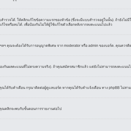
ำรวจได้. ให้คลิกแก้ไขข้อความแรกของหัวข้อ (ซึ่งจะมีแบบสำรวจอยู่ในนั้น). ถ้ายังไม่
้ไขหรือลบได้. เพื่อป้องกันไม่ให้ผู้ใช้แก้ไขตัวเลือกหลังจากลงคะแนนไปแล้ว
์, ฯลฯ คุณจะต้องได้รับการอนุญาตพิเศษ จาก moderator หรือ admin ของบอร์ด. คุณควรติ
้องกันผลคะแนนที่ไม่ตรงความจริง). ถ้าคุณสมัครสมาชิกแล้ว แต่ยังไม่สามารถลงคะแนนได้
ณได้รับคำเตือน กรุณาติดต่อผู้ดูแลบอร์ด หากคุณได้รับคำแจ้งเตือน ทาง phpBB ไม่สามา
่อคุณคลิกจะพบกับขั้นตอนการรายงานต่อไป