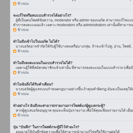
ข้างบน
จะแก้ไขหรือลบแบบสำรวจได้อย่างไร?
ผู้ที่เป็นคนโพสต์ข้อความ, moderator หรือ admin ของบอร์ด สามารถแก้ไขแบบส
ทำการลงคะแนนแล้ว เฉพาะ moderators หรือ administrators เท่านั้นที่สามารถแก
ข้างบน
ทำไมถึงเข้าไปในบอร์ด ไม่ได้?
บางบอร์ดอาจจำกัดให้กับผู้ใช้บางคนหรือบางกลุ่ม. ถ้าจะเข้าไปดู, อ่าน, โพสต
ข้างบน
ทำไมถึงลงคะแนนในแบบสำรวจไม่ได้?
เฉพาะผู้ใช้ที่สมัครสมาชิกแล้วเท่านั้น ที่สามารถลงคะแนนในแบบสำรวจ (เพื่อป
ข้างบน
ทำไมฉันถึงได้รับคำเตือน?
บางบอร์ดผู้ดูแลระบบกำหนดกฏบางอย่างขึ้น ถ้าคุณทำผิดกฏ มันจะเป็นเหตุให้คุ
ข้างบน
ทำอย่างไร ฉันถึงจะสามารถรายงานการโพสต์แก่ผู้ดูแลกระทู้?
หากผู้ดูแลบอร์ดอนุญาต คุณจะเห็นปุ่มรายงาน เพื่อให้คุณเขียนรายงานได้ เมื
ข้างบน
ปุ่ม “บันทึก” ในการโพสต์กระทู้มีไว้ทำอะไร?
อนุณาตให้บันทึกข้อความเพื่อให้สามารถนำมาแก้ไขหรือใช้งานต่อได้