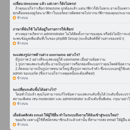
เปลี่ยน timezone แล้ว แต่เวลา ก็ยังไม่ตรง!
ถ้าคุณแน่ใจว่าเลือก timezone ถูกต้องแล้ว แต่นาฬิกาก็ยังไม่ตรง อาจเป็นเพราะ d
ทุกเดือนของฤดูร้อน นาฬิกาในบอร์ดอาจผิดพลาดไปจากนาฬิกาของคุณประมาณ 1
ข้างบน
ภาษาที่ฉันใช้ ไม่ได้อยู่ในรายการให้เลือก!
สาเหตุอาจเกิดจาก administrator ไม่ได้ติดตั้งภาษาของคุณ หรือยังไม่มีการแป
จะพบข้อมูลเพิ่มเติมที่เว็บของ phpBB Group (จะเห็นลิงค์ที่ด้านล่างของหน้า)
ข้างบน
จะแสดงรูปภาพด้านล่าง username อย่างไร?
มีรูปภาพ 2 อย่างที่จะแสดงอยู่ใต้ username เมื่ออ่านข้อความ.
1.รูปภาพแสดงระดับขั้น อาจเป็นรูปดาวหรือกล่องที่จะบอกว่าคุณโพสต์ข้อควา
2.ถัดลงมาอาจเป็นรูปภาพขนาดใหญ่ คือรูปภาพประจำตัว ซึ่งจะบ่งบอกผู้ใช้แต่ล
admin ของบอร์ด (ซึ่งเราแน่ใจว่าเหตุผลนั้นจะต้องดีพอ!)
ข้างบน
จะเปลี่ยนระดับขั้นได้อย่างไร?
โดยทั่วไปแล้ว คุณไม่สามารถแก้ไขข้อความแสดงระดับขั้นได้ (ระดับขั้นจะปรากฏ
สถานะพิเศษ เช่น moderator และ administrator จะมีระดับขั้นพิเศษ. กรุณาอย่
ข้างบน
เมื่อฉันคลิกส่ง email ให้ผู้ใช้อื่น ทำไมระบบถึงถามให้ฉันเข้าสู่ระบบใหม่?
ขออภัย เฉพาะผู้ใช้ที่สมัครสมาชิกแล้วแล้วเท่านั้น ที่สามารถส่ง email ให้ผู้อื่น 
ข้างบน