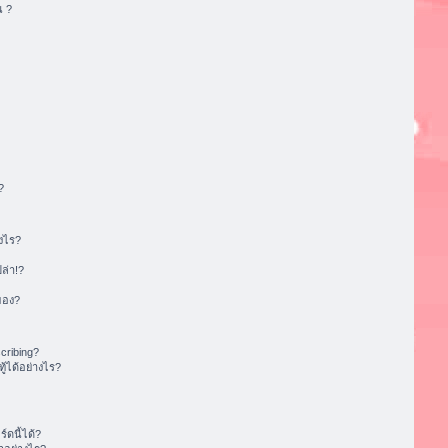
น ?
?
งไร?
ล่า!?
ของ?
cribing?
้ได้อย่างไร?
ดนี้ได้?