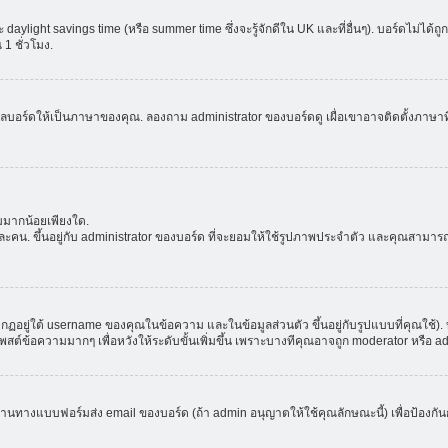
aylight savings time (หรือ summer time ซึ่งจะรู้จักดีใน UK และที่อื่นๆ). บอร์ดไม่ได้
 ชั่วโมง.
ลบอร์ดให้เป็นภาษาของคุณ. ลองถาม administrator ของบอร์ดดู เผื่อเขาอาจติดตั้งภาษาที
มมากน้อยเพียงใด.
ะคน. ขึ้นอยู่กับ administrator ของบอร์ด ที่จะยอมให้ใช้รูปภาพประจำตัว และคุณสามาร
อยู่ใต้ username ของคุณในข้อความ และในข้อมูลส่วนตัว ขึ้นอยู่กับรูปแบบที่คุณใช้). 
าโพสต์ข้อความมากๆ เพื่อหวังให้ระดับขั้นเพิ่มขึ้น เพราะบางทีคุณอาจถูก moderator หร
ผ่านทางแบบฟอร์มส่ง email ของบอร์ด (ถ้า admin อนุญาตให้ใช้คุณลักษณะนี้) เพื่อป้องกันการส่