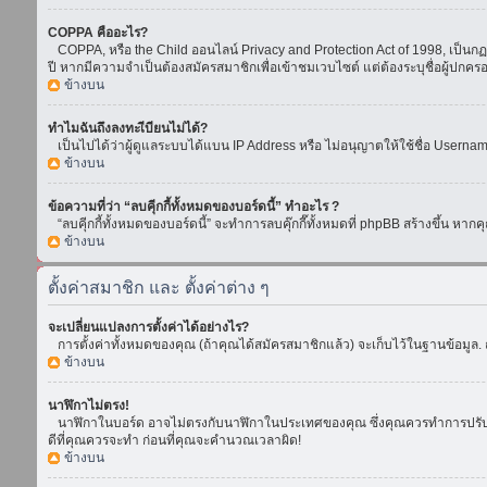
COPPA คืออะไร?
COPPA, หรือ the Child ออนไลน์ Privacy and Protection Act of 1998, เป็นกฏห
ปี หากมีความจำเป็นต้องสมัครสมาชิกเพื่อเข้าชมเวบไซต์ แต่ต้องระบุชื่อผู้ปกคร
ข้างบน
ทำไมฉันถึงลงทะเีบียนไม่ได้?
เป็นไปได้ว่าผู้ดูแลระบบได้แบน IP Address หรือ ไม่อนุญาตให้ใช้ชื่อ Usern
ข้างบน
ข้อความที่ว่า “ลบคุีกกี้ทั้งหมดของบอร์ดนี้” ทำอะไร ?
“ลบคุีกกี้ทั้งหมดของบอร์ดนี้” จะทำการลบคุ๊กกี๊ทั้งหมดที่ phpBB สร้างขึ้น 
ข้างบน
ตั้งค่าสมาชิก และ ตั้งค่าต่าง ๆ
จะเปลี่ยนแปลงการตั้งค่าได้อย่างไร?
การตั้งค่าทั้งหมดของคุณ (ถ้าคุณได้สมัครสมาชิกแล้ว) จะเก็บไว้ในฐานข้อมูล. ถ
ข้างบน
นาฬิกาไม่ตรง!
นาฬิกาในบอร์ด อาจไม่ตรงกับนาฬิกาในประเทศของคุณ ซึ่งคุณควรทำการปรับเวลา โ
ดีที่คุณควรจะทำ ก่อนที่คุณจะคำนวณเวลาผิด!
ข้างบน