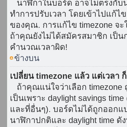
นาฬิกาในบอร์ด อาจไม่ตรงกับน
ทำการปรับเวลา โดยเข้าไปแก้ไขกา
ของคุณ. การแก้ไข timezone จะใช้ไ
ถ้าคุณยังไม่ได้สมัครสมาชิก เป็น
คำนวณเวลาผิด!
ข้างบน
เปลี่ยน timezone แล้ว แต่เวลา ก็
ถ้าคุณแน่ใจว่าเลือก timezone ถ
เป็นเพราะ daylight savings time 
และที่อื่นๆ). บอร์ดไม่ได้ถูกออก
นาฬิกาปกติและ daylight time ดั