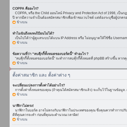
COPPA คืออะไร?
COPPA, หรือ the Child ออนไลน์ Privacy and Protection Act of 1998, เป็นกฏห
ปี หากมีความจำเป็นต้องสมัครสมาชิกเพื่อเข้าชมเวบไซต์ แต่ต้องระบุชื่อผู้ปกคร
ข้างบน
ทำไมฉันถึงลงทะเีบียนไม่ได้?
เป็นไปได้ว่าผู้ดูแลระบบได้แบน IP Address หรือ ไม่อนุญาตให้ใช้ชื่อ Usern
ข้างบน
ข้อความที่ว่า “ลบคุีกกี้ทั้งหมดของบอร์ดนี้” ทำอะไร ?
“ลบคุีกกี้ทั้งหมดของบอร์ดนี้” จะทำการลบคุ๊กกี๊ทั้งหมดที่ phpBB สร้างขึ้น 
ข้างบน
ตั้งค่าสมาชิก และ ตั้งค่าต่าง ๆ
จะเปลี่ยนแปลงการตั้งค่าได้อย่างไร?
การตั้งค่าทั้งหมดของคุณ (ถ้าคุณได้สมัครสมาชิกแล้ว) จะเก็บไว้ในฐานข้อมูล. ถ
ข้างบน
นาฬิกาไม่ตรง!
นาฬิกาในบอร์ด อาจไม่ตรงกับนาฬิกาในประเทศของคุณ ซึ่งคุณควรทำการปรับเวลา โ
ดีที่คุณควรจะทำ ก่อนที่คุณจะคำนวณเวลาผิด!
ข้างบน