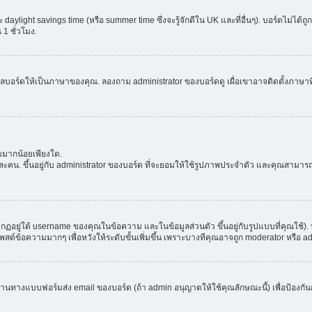
aylight savings time (หรือ summer time ซึ่งจะรู้จักดีใน UK และที่อื่นๆ). บอร์ดไม่ได้
 ชั่วโมง.
ลบอร์ดให้เป็นภาษาของคุณ. ลองถาม administrator ของบอร์ดดู เผื่อเขาอาจติดตั้งภาษาที
มมากน้อยเพียงใด.
ะคน. ขึ้นอยู่กับ administrator ของบอร์ด ที่จะยอมให้ใช้รูปภาพประจำตัว และคุณสามาร
อยู่ใต้ username ของคุณในข้อความ และในข้อมูลส่วนตัว ขึ้นอยู่กับรูปแบบที่คุณใช้). 
าโพสต์ข้อความมากๆ เพื่อหวังให้ระดับขั้นเพิ่มขึ้น เพราะบางทีคุณอาจถูก moderator หร
ผ่านทางแบบฟอร์มส่ง email ของบอร์ด (ถ้า admin อนุญาตให้ใช้คุณลักษณะนี้) เพื่อป้องกันการส่