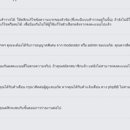
ำรวจได้. ให้คลิกแก้ไขข้อความแรกของหัวข้อ (ซึ่งจะมีแบบสำรวจอยู่ในนั้น). ถ้ายังไม่
้ไขหรือลบได้. เพื่อป้องกันไม่ให้ผู้ใช้แก้ไขตัวเลือกหลังจากลงคะแนนไปแล้ว
์, ฯลฯ คุณจะต้องได้รับการอนุญาตพิเศษ จาก moderator หรือ admin ของบอร์ด. คุณควรติ
้องกันผลคะแนนที่ไม่ตรงความจริง). ถ้าคุณสมัครสมาชิกแล้ว แต่ยังไม่สามารถลงคะแนนได้
ณได้รับคำเตือน กรุณาติดต่อผู้ดูแลบอร์ด หากคุณได้รับคำแจ้งเตือน ทาง phpBB ไม่สามา
่อคุณคลิกจะพบกับขั้นตอนการรายงานต่อไป