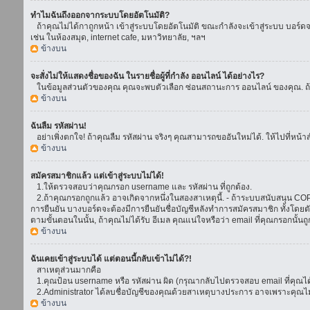
ทำไมฉันถึงออกจากระบบโดยอัตโนมัติ?
ถ้าคุณไม่ได้กาถูกหน้า เข้าสู่ระบบโดยอัตโนมัติ ขณะกำลังจะเข้าสู่ระบบ บอร์ดจะย
เช่น ในห้องสมุด, internet cafe, มหาวิทยาลัย, ฯลฯ
ข้างบน
จะสั่งไม่ให้แสดงชื่อของฉัน ในรายชื่อผู้ที่กำลัง ออนไลน์ ได้อย่างไร?
ในข้อมูลส่วนตัวของคุณ คุณจะพบตัวเลือก ซ่อนสถานะการ ออนไลน์ ของคุณ. ถ้าคุณ
ข้างบน
ฉันลืม รหัสผ่าน!
อย่าเพิ่งตกใจ! ถ้าคุณลืม รหัสผ่าน จริงๆ คุณสามารถขออันใหม่ได้. ให้ไปที่หน้า
ข้างบน
สมัครสมาชิกแล้ว แต่เข้าสู่ระบบไม่ได้!
1.ให้ตรวจสอบว่าคุณกรอก username และ รหัสผ่าน ที่ถูกต้อง.
2.ถ้าคุณกรอกถูกแล้ว อาจเกิดจากหนึ่งในสองสาเหตุนี้. - ถ้าระบบสนับสนุน COPPA
การยืนยัน บางบอร์ดจะต้องมีการยืนยันชื่อบัญชีหลังทำการสมัครสมาชิก ทั้งโดยตั
ตามขั้นตอนในนั้น, ถ้าคุณไม่ได้รับ อีเมล คุณแน่ใจหรือว่า email ที่คุณกรอกนั้นถ
ข้างบน
ฉันเคยเข้าสู่ระบบได้ แต่ตอนนี้กลับเข้าไม่ได้?!
สาเหตุส่วนมากคือ
1.คุณป้อน username หรือ รหัสผ่าน ผิด (กรุณากลับไปตรวจสอบ email ที่คุณได้
2.Administrator ได้ลบชื่อบัญชีของคุณด้วยสาเหตุบางประการ อาจเพราะคุณไม่ได้
ข้างบน