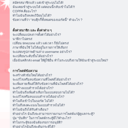
สมัครสมาชิกแล้ว แต่เข้าสู่ระบบไม่ได้!
ฉันเคยเข้าสู่ระบบได้ แต่ตอนนี้กลับเข้าไม่ได้?!
COPPA คืออะไร?
ทำไมฉันถึงลงทะเีบียนไม่ได้?
ข้อความที่ว่า “ลบคุีกกี้ทั้งหมดของบอร์ดนี้” ทำอะไร ?
ตั้งค่าสมาชิก และ ตั้งค่าต่าง ๆ
จะเปลี่ยนแปลงการตั้งค่าได้อย่างไร?
นาฬิกาไม่ตรง!
เปลี่ยน timezone แล้ว แต่เวลา ก็ยังไม่ตรง!
ภาษาที่ฉันใช้ ไม่ได้อยู่ในรายการให้เลือก!
จะแสดงรูปภาพด้านล่าง username อย่างไร?
จะเปลี่ยนระดับขั้นได้อย่างไร?
เมื่อฉันคลิกส่ง email ให้ผู้ใช้อื่น ทำไมระบบถึงถามให้ฉันเข้าสู่ระบบใหม่?
การโพสต์ข้อความ
จะสร้างหัวข้อใหม่ได้อย่างไร?
จะแก้ไขหรือลบข้อความที่โพสต์ได้อย่างไร?
จะเพิ่มลายเซ็นต์ให้กับข้อความที่ฉันโพสต์ได้อย่างไร?
จะสร้างแบบสำรวจได้อย่างไร?
ทำไมฉันถึงเพิ่มตัวเลือกในแบบสอบถามไม่ได้?
จะแก้ไขหรือลบแบบสำรวจได้อย่างไร?
ทำไมถึงเข้าไปในบอร์ด ไม่ได้?
ทำไมถึงลงคะแนนในแบบสำรวจไม่ได้?
ทำไมฉันถึงได้รับคำเตือน?
ทำอย่างไร ฉันถึงจะสามารถรายงานการโพสต์แก่ผู้ดูแลกระทู้?
ปุ่ม “บันทึก” ในการโพสต์กระทู้มีไว้ทำอะไร?
ทำไมกระทู้ของฉันต้องรอการอนุมัติ?
ทำอย่างไรฉันถึงจะดันกระทู้ได้?