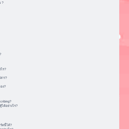
น ?
?
งไร?
ล่า!?
ของ?
cribing?
้ได้อย่างไร?
ดนี้ได้?