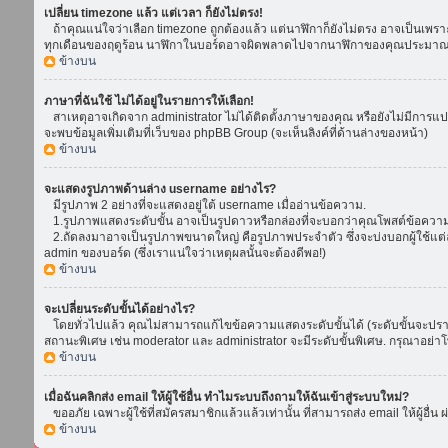
เปลี่ยน timezone แล้ว แต่เวลา ก็ยังไม่ตรง!
ถ้าคุณแน่ใจว่าเลือก timezone ถูกต้องแล้ว แต่นาฬิกาก็ยังไม่ตรง อาจเป็นเพราะ d
ทุกเดือนของฤดูร้อน นาฬิกาในบอร์ดอาจผิดพลาดไปจากนาฬิกาของคุณประมาณ 1
ข้างบน
ภาษาที่ฉันใช้ ไม่ได้อยู่ในรายการให้เลือก!
สาเหตุอาจเกิดจาก administrator ไม่ได้ติดตั้งภาษาของคุณ หรือยังไม่มีการแป
จะพบข้อมูลเพิ่มเติมที่เว็บของ phpBB Group (จะเห็นลิงค์ที่ด้านล่างของหน้า)
ข้างบน
จะแสดงรูปภาพด้านล่าง username อย่างไร?
มีรูปภาพ 2 อย่างที่จะแสดงอยู่ใต้ username เมื่ออ่านข้อความ.
1.รูปภาพแสดงระดับขั้น อาจเป็นรูปดาวหรือกล่องที่จะบอกว่าคุณโพสต์ข้อควา
2.ถัดลงมาอาจเป็นรูปภาพขนาดใหญ่ คือรูปภาพประจำตัว ซึ่งจะบ่งบอกผู้ใช้แต่ล
admin ของบอร์ด (ซึ่งเราแน่ใจว่าเหตุผลนั้นจะต้องดีพอ!)
ข้างบน
จะเปลี่ยนระดับขั้นได้อย่างไร?
โดยทั่วไปแล้ว คุณไม่สามารถแก้ไขข้อความแสดงระดับขั้นได้ (ระดับขั้นจะปรากฏ
สถานะพิเศษ เช่น moderator และ administrator จะมีระดับขั้นพิเศษ. กรุณาอย่
ข้างบน
เมื่อฉันคลิกส่ง email ให้ผู้ใช้อื่น ทำไมระบบถึงถามให้ฉันเข้าสู่ระบบใหม่?
ขออภัย เฉพาะผู้ใช้ที่สมัครสมาชิกแล้วแล้วเท่านั้น ที่สามารถส่ง email ให้ผู้อื่น 
ข้างบน