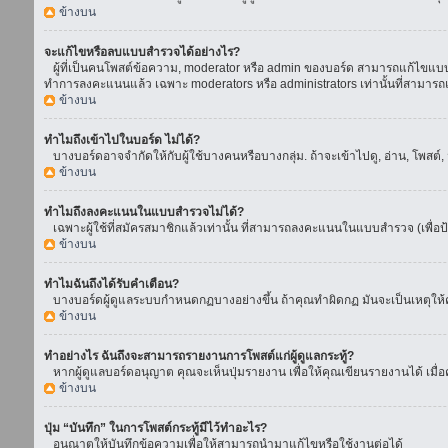
ข้างบน
จะแก้ไขหรือลบแบบสำรวจได้อย่างไร?
ผู้ที่เป็นคนโพสต์ข้อความ, moderator หรือ admin ของบอร์ด สามารถแก้ไขแบบส
ทำการลงคะแนนแล้ว เฉพาะ moderators หรือ administrators เท่านั้นที่สามารถแก
ข้างบน
ทำไมถึงเข้าไปในบอร์ด ไม่ได้?
บางบอร์ดอาจจำกัดให้กับผู้ใช้บางคนหรือบางกลุ่ม. ถ้าจะเข้าไปดู, อ่าน, โพสต
ข้างบน
ทำไมถึงลงคะแนนในแบบสำรวจไม่ได้?
เฉพาะผู้ใช้ที่สมัครสมาชิกแล้วเท่านั้น ที่สามารถลงคะแนนในแบบสำรวจ (เพื่อป
ข้างบน
ทำไมฉันถึงได้รับคำเตือน?
บางบอร์ดผู้ดูแลระบบกำหนดกฏบางอย่างขึ้น ถ้าคุณทำผิดกฏ มันจะเป็นเหตุให้คุ
ข้างบน
ทำอย่างไร ฉันถึงจะสามารถรายงานการโพสต์แก่ผู้ดูแลกระทู้?
หากผู้ดูแลบอร์ดอนุญาต คุณจะเห็นปุ่มรายงาน เพื่อให้คุณเขียนรายงานได้ เมื
ข้างบน
ปุ่ม “บันทึก” ในการโพสต์กระทู้มีไว้ทำอะไร?
อนุณาตให้บันทึกข้อความเพื่อให้สามารถนำมาแก้ไขหรือใช้งานต่อได้