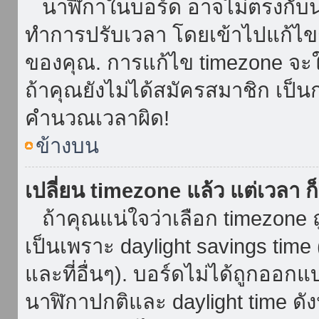
นาฬิกาในบอร์ด อาจไม่ตรงกับน
ทำการปรับเวลา โดยเข้าไปแก้ไขกา
ของคุณ. การแก้ไข timezone จะใช้ไ
ถ้าคุณยังไม่ได้สมัครสมาชิก เป็น
คำนวณเวลาผิด!
ข้างบน
เปลี่ยน timezone แล้ว แต่เวลา ก็
ถ้าคุณแน่ใจว่าเลือก timezone ถ
เป็นเพราะ daylight savings time 
และที่อื่นๆ). บอร์ดไม่ได้ถูกออก
นาฬิกาปกติและ daylight time ดั