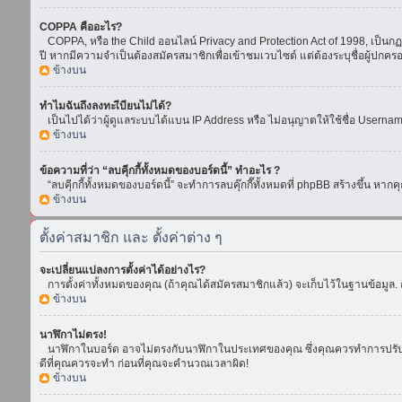
COPPA คืออะไร?
COPPA, หรือ the Child ออนไลน์ Privacy and Protection Act of 1998, เป็นกฏห
ปี หากมีความจำเป็นต้องสมัครสมาชิกเพื่อเข้าชมเวบไซต์ แต่ต้องระบุชื่อผู้ปกคร
ข้างบน
ทำไมฉันถึงลงทะเีบียนไม่ได้?
เป็นไปได้ว่าผู้ดูแลระบบได้แบน IP Address หรือ ไม่อนุญาตให้ใช้ชื่อ Usern
ข้างบน
ข้อความที่ว่า “ลบคุีกกี้ทั้งหมดของบอร์ดนี้” ทำอะไร ?
“ลบคุีกกี้ทั้งหมดของบอร์ดนี้” จะทำการลบคุ๊กกี๊ทั้งหมดที่ phpBB สร้างขึ้น 
ข้างบน
ตั้งค่าสมาชิก และ ตั้งค่าต่าง ๆ
จะเปลี่ยนแปลงการตั้งค่าได้อย่างไร?
การตั้งค่าทั้งหมดของคุณ (ถ้าคุณได้สมัครสมาชิกแล้ว) จะเก็บไว้ในฐานข้อมูล. ถ
ข้างบน
นาฬิกาไม่ตรง!
นาฬิกาในบอร์ด อาจไม่ตรงกับนาฬิกาในประเทศของคุณ ซึ่งคุณควรทำการปรับเวลา โ
ดีที่คุณควรจะทำ ก่อนที่คุณจะคำนวณเวลาผิด!
ข้างบน