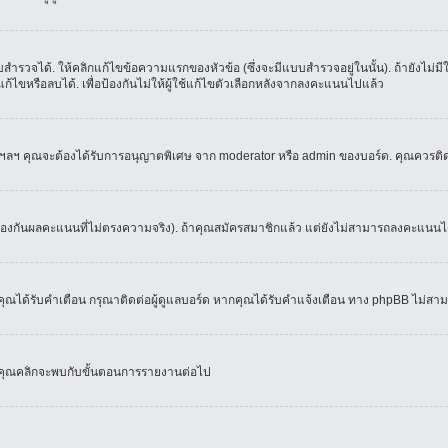
ำรวจได้. ให้คลิกแก้ไขข้อความแรกของหัวข้อ (ซึ่งจะมีแบบสำรวจอยู่ในนั้น). ถ้ายังไม่
้ไขหรือลบได้. เพื่อป้องกันไม่ให้ผู้ใช้แก้ไขตัวเลือกหลังจากลงคะแนนไปแล้ว
์, ฯลฯ คุณจะต้องได้รับการอนุญาตพิเศษ จาก moderator หรือ admin ของบอร์ด. คุณควรติ
้องกันผลคะแนนที่ไม่ตรงความจริง). ถ้าคุณสมัครสมาชิกแล้ว แต่ยังไม่สามารถลงคะแนนได้
ณได้รับคำเตือน กรุณาติดต่อผู้ดูแลบอร์ด หากคุณได้รับคำแจ้งเตือน ทาง phpBB ไม่สามา
่อคุณคลิกจะพบกับขั้นตอนการรายงานต่อไป