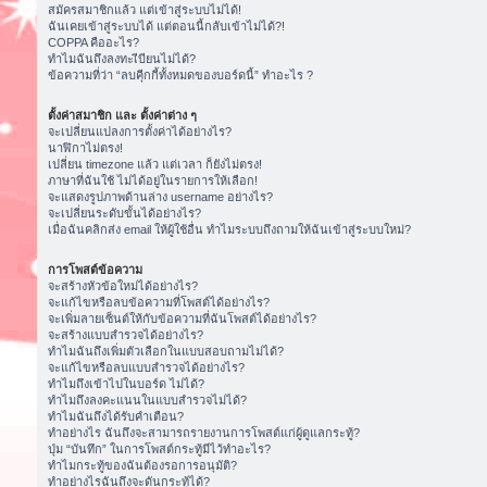
สมัครสมาชิกแล้ว แต่เข้าสู่ระบบไม่ได้!
ฉันเคยเข้าสู่ระบบได้ แต่ตอนนี้กลับเข้าไม่ได้?!
COPPA คืออะไร?
ทำไมฉันถึงลงทะเีบียนไม่ได้?
ข้อความที่ว่า “ลบคุีกกี้ทั้งหมดของบอร์ดนี้” ทำอะไร ?
ตั้งค่าสมาชิก และ ตั้งค่าต่าง ๆ
จะเปลี่ยนแปลงการตั้งค่าได้อย่างไร?
นาฬิกาไม่ตรง!
เปลี่ยน timezone แล้ว แต่เวลา ก็ยังไม่ตรง!
ภาษาที่ฉันใช้ ไม่ได้อยู่ในรายการให้เลือก!
จะแสดงรูปภาพด้านล่าง username อย่างไร?
จะเปลี่ยนระดับขั้นได้อย่างไร?
เมื่อฉันคลิกส่ง email ให้ผู้ใช้อื่น ทำไมระบบถึงถามให้ฉันเข้าสู่ระบบใหม่?
การโพสต์ข้อความ
จะสร้างหัวข้อใหม่ได้อย่างไร?
จะแก้ไขหรือลบข้อความที่โพสต์ได้อย่างไร?
จะเพิ่มลายเซ็นต์ให้กับข้อความที่ฉันโพสต์ได้อย่างไร?
จะสร้างแบบสำรวจได้อย่างไร?
ทำไมฉันถึงเพิ่มตัวเลือกในแบบสอบถามไม่ได้?
จะแก้ไขหรือลบแบบสำรวจได้อย่างไร?
ทำไมถึงเข้าไปในบอร์ด ไม่ได้?
ทำไมถึงลงคะแนนในแบบสำรวจไม่ได้?
ทำไมฉันถึงได้รับคำเตือน?
ทำอย่างไร ฉันถึงจะสามารถรายงานการโพสต์แก่ผู้ดูแลกระทู้?
ปุ่ม “บันทึก” ในการโพสต์กระทู้มีไว้ทำอะไร?
ทำไมกระทู้ของฉันต้องรอการอนุมัติ?
ทำอย่างไรฉันถึงจะดันกระทู้ได้?