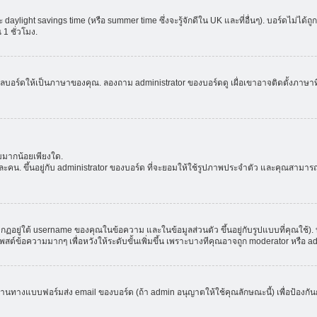
aylight savings time (หรือ summer time ซึ่งจะรู้จักดีใน UK และที่อื่นๆ). บอร์ดไม่ได้
 ชั่วโมง.
ลบอร์ดให้เป็นภาษาของคุณ. ลองถาม administrator ของบอร์ดดู เผื่อเขาอาจติดตั้งภาษาที
มมากน้อยเพียงใด.
ะคน. ขึ้นอยู่กับ administrator ของบอร์ด ที่จะยอมให้ใช้รูปภาพประจำตัว และคุณสามาร
อยู่ใต้ username ของคุณในข้อความ และในข้อมูลส่วนตัว ขึ้นอยู่กับรูปแบบที่คุณใช้). 
าโพสต์ข้อความมากๆ เพื่อหวังให้ระดับขั้นเพิ่มขึ้น เพราะบางทีคุณอาจถูก moderator หร
ผ่านทางแบบฟอร์มส่ง email ของบอร์ด (ถ้า admin อนุญาตให้ใช้คุณลักษณะนี้) เพื่อป้องกันการส่