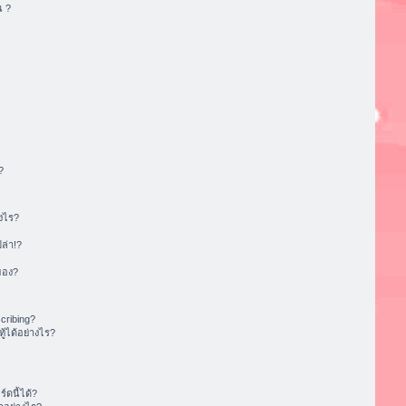
น ?
?
งไร?
ล่า!?
ของ?
cribing?
้ได้อย่างไร?
ดนี้ได้?