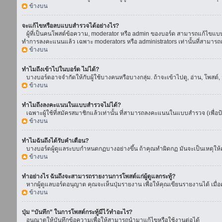
ข้างบน
จะแก้ไขหรือลบแบบสำรวจได้อย่างไร?
ผู้ที่เป็นคนโพสต์ข้อความ, moderator หรือ admin ของบอร์ด สามารถแก้ไขแบบส
ทำการลงคะแนนแล้ว เฉพาะ moderators หรือ administrators เท่านั้นที่สามารถแก
ข้างบน
ทำไมถึงเข้าไปในบอร์ด ไม่ได้?
บางบอร์ดอาจจำกัดให้กับผู้ใช้บางคนหรือบางกลุ่ม. ถ้าจะเข้าไปดู, อ่าน, โพสต
ข้างบน
ทำไมถึงลงคะแนนในแบบสำรวจไม่ได้?
เฉพาะผู้ใช้ที่สมัครสมาชิกแล้วเท่านั้น ที่สามารถลงคะแนนในแบบสำรวจ (เพื่อป
ข้างบน
ทำไมฉันถึงได้รับคำเตือน?
บางบอร์ดผู้ดูแลระบบกำหนดกฏบางอย่างขึ้น ถ้าคุณทำผิดกฏ มันจะเป็นเหตุให้คุ
ข้างบน
ทำอย่างไร ฉันถึงจะสามารถรายงานการโพสต์แก่ผู้ดูแลกระทู้?
หากผู้ดูแลบอร์ดอนุญาต คุณจะเห็นปุ่มรายงาน เพื่อให้คุณเขียนรายงานได้ เมื
ข้างบน
ปุ่ม “บันทึก” ในการโพสต์กระทู้มีไว้ทำอะไร?
อนุณาตให้บันทึกข้อความเพื่อให้สามารถนำมาแก้ไขหรือใช้งานต่อได้