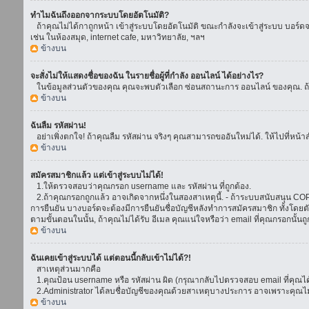
ทำไมฉันถึงออกจากระบบโดยอัตโนมัติ?
ถ้าคุณไม่ได้กาถูกหน้า เข้าสู่ระบบโดยอัตโนมัติ ขณะกำลังจะเข้าสู่ระบบ บอร์ดจะย
เช่น ในห้องสมุด, internet cafe, มหาวิทยาลัย, ฯลฯ
ข้างบน
จะสั่งไม่ให้แสดงชื่อของฉัน ในรายชื่อผู้ที่กำลัง ออนไลน์ ได้อย่างไร?
ในข้อมูลส่วนตัวของคุณ คุณจะพบตัวเลือก ซ่อนสถานะการ ออนไลน์ ของคุณ. ถ้าคุณ
ข้างบน
ฉันลืม รหัสผ่าน!
อย่าเพิ่งตกใจ! ถ้าคุณลืม รหัสผ่าน จริงๆ คุณสามารถขออันใหม่ได้. ให้ไปที่หน้า
ข้างบน
สมัครสมาชิกแล้ว แต่เข้าสู่ระบบไม่ได้!
1.ให้ตรวจสอบว่าคุณกรอก username และ รหัสผ่าน ที่ถูกต้อง.
2.ถ้าคุณกรอกถูกแล้ว อาจเกิดจากหนึ่งในสองสาเหตุนี้. - ถ้าระบบสนับสนุน COPPA
การยืนยัน บางบอร์ดจะต้องมีการยืนยันชื่อบัญชีหลังทำการสมัครสมาชิก ทั้งโดยตั
ตามขั้นตอนในนั้น, ถ้าคุณไม่ได้รับ อีเมล คุณแน่ใจหรือว่า email ที่คุณกรอกนั้นถ
ข้างบน
ฉันเคยเข้าสู่ระบบได้ แต่ตอนนี้กลับเข้าไม่ได้?!
สาเหตุส่วนมากคือ
1.คุณป้อน username หรือ รหัสผ่าน ผิด (กรุณากลับไปตรวจสอบ email ที่คุณได้
2.Administrator ได้ลบชื่อบัญชีของคุณด้วยสาเหตุบางประการ อาจเพราะคุณไม่ได้
ข้างบน