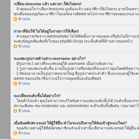
เปลี่ยน timezone แล้ว แต่เวลา ก็ยังไม่ตรง!
ถ้าคุณแน่ใจว่าเลือก timezone ถูกต้องแล้ว แต่นาฬิกาก็ยังไม่ตรง อาจเป็นเพราะ d
ทุกเดือนของฤดูร้อน นาฬิกาในบอร์ดอาจผิดพลาดไปจากนาฬิกาของคุณประมาณ 1
ข้างบน
ภาษาที่ฉันใช้ ไม่ได้อยู่ในรายการให้เลือก!
สาเหตุอาจเกิดจาก administrator ไม่ได้ติดตั้งภาษาของคุณ หรือยังไม่มีการแป
จะพบข้อมูลเพิ่มเติมที่เว็บของ phpBB Group (จะเห็นลิงค์ที่ด้านล่างของหน้า)
ข้างบน
จะแสดงรูปภาพด้านล่าง username อย่างไร?
มีรูปภาพ 2 อย่างที่จะแสดงอยู่ใต้ username เมื่ออ่านข้อความ.
1.รูปภาพแสดงระดับขั้น อาจเป็นรูปดาวหรือกล่องที่จะบอกว่าคุณโพสต์ข้อควา
2.ถัดลงมาอาจเป็นรูปภาพขนาดใหญ่ คือรูปภาพประจำตัว ซึ่งจะบ่งบอกผู้ใช้แต่ล
admin ของบอร์ด (ซึ่งเราแน่ใจว่าเหตุผลนั้นจะต้องดีพอ!)
ข้างบน
จะเปลี่ยนระดับขั้นได้อย่างไร?
โดยทั่วไปแล้ว คุณไม่สามารถแก้ไขข้อความแสดงระดับขั้นได้ (ระดับขั้นจะปรากฏ
สถานะพิเศษ เช่น moderator และ administrator จะมีระดับขั้นพิเศษ. กรุณาอย่
ข้างบน
เมื่อฉันคลิกส่ง email ให้ผู้ใช้อื่น ทำไมระบบถึงถามให้ฉันเข้าสู่ระบบใหม่?
ขออภัย เฉพาะผู้ใช้ที่สมัครสมาชิกแล้วแล้วเท่านั้น ที่สามารถส่ง email ให้ผู้อื่น 
ข้างบน