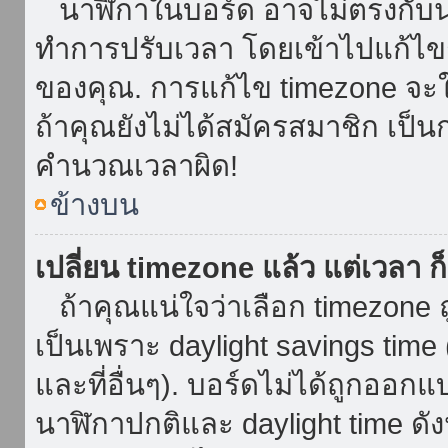
นาฬิกาในบอร์ด อาจไม่ตรงกับน
ทำการปรับเวลา โดยเข้าไปแก้ไขกา
ของคุณ. การแก้ไข timezone จะใช้ไ
ถ้าคุณยังไม่ได้สมัครสมาชิก เป็น
คำนวณเวลาผิด!
ข้างบน
เปลี่ยน timezone แล้ว แต่เวลา ก็
ถ้าคุณแน่ใจว่าเลือก timezone ถ
เป็นเพราะ daylight savings time 
และที่อื่นๆ). บอร์ดไม่ได้ถูกออก
นาฬิกาปกติและ daylight time ดั