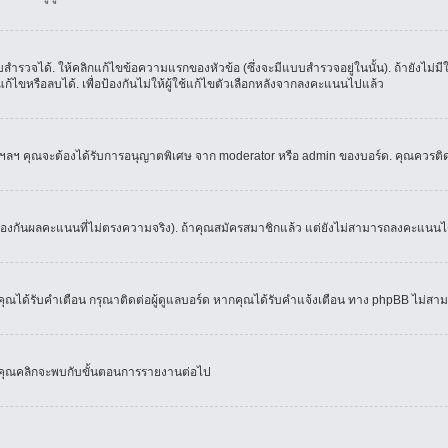
ำรวจได้. ให้คลิกแก้ไขข้อความแรกของหัวข้อ (ซึ่งจะมีแบบสำรวจอยู่ในนั้น). ถ้ายังไม่
้ไขหรือลบได้. เพื่อป้องกันไม่ให้ผู้ใช้แก้ไขตัวเลือกหลังจากลงคะแนนไปแล้ว
์, ฯลฯ คุณจะต้องได้รับการอนุญาตพิเศษ จาก moderator หรือ admin ของบอร์ด. คุณควรติ
้องกันผลคะแนนที่ไม่ตรงความจริง). ถ้าคุณสมัครสมาชิกแล้ว แต่ยังไม่สามารถลงคะแนนได้
ณได้รับคำเตือน กรุณาติดต่อผู้ดูแลบอร์ด หากคุณได้รับคำแจ้งเตือน ทาง phpBB ไม่สามา
่อคุณคลิกจะพบกับขั้นตอนการรายงานต่อไป