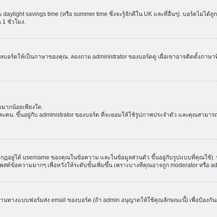
aylight savings time (หรือ summer time ซึ่งจะรู้จักดีใน UK และที่อื่นๆ). บอร์ดไม่ได้
 ชั่วโมง.
ลบอร์ดให้เป็นภาษาของคุณ. ลองถาม administrator ของบอร์ดดู เผื่อเขาอาจติดตั้งภาษาที
มมากน้อยเพียงใด.
ะคน. ขึ้นอยู่กับ administrator ของบอร์ด ที่จะยอมให้ใช้รูปภาพประจำตัว และคุณสามาร
อยู่ใต้ username ของคุณในข้อความ และในข้อมูลส่วนตัว ขึ้นอยู่กับรูปแบบที่คุณใช้). 
าโพสต์ข้อความมากๆ เพื่อหวังให้ระดับขั้นเพิ่มขึ้น เพราะบางทีคุณอาจถูก moderator หร
ผ่านทางแบบฟอร์มส่ง email ของบอร์ด (ถ้า admin อนุญาตให้ใช้คุณลักษณะนี้) เพื่อป้องกันการส่