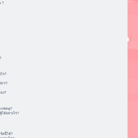
น ?
?
งไร?
ล่า!?
ของ?
cribing?
้ได้อย่างไร?
ดนี้ได้?