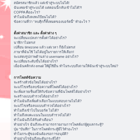
สมัครสมาชิกแล้ว แต่เข้าสู่ระบบไม่ได้!
ฉันเคยเข้าสู่ระบบได้ แต่ตอนนี้กลับเข้าไม่ได้?!
COPPA คืออะไร?
ทำไมฉันถึงลงทะเีบียนไม่ได้?
ข้อความที่ว่า “ลบคุีกกี้ทั้งหมดของบอร์ดนี้” ทำอะไร ?
ตั้งค่าสมาชิก และ ตั้งค่าต่าง ๆ
จะเปลี่ยนแปลงการตั้งค่าได้อย่างไร?
นาฬิกาไม่ตรง!
เปลี่ยน timezone แล้ว แต่เวลา ก็ยังไม่ตรง!
ภาษาที่ฉันใช้ ไม่ได้อยู่ในรายการให้เลือก!
จะแสดงรูปภาพด้านล่าง username อย่างไร?
จะเปลี่ยนระดับขั้นได้อย่างไร?
เมื่อฉันคลิกส่ง email ให้ผู้ใช้อื่น ทำไมระบบถึงถามให้ฉันเข้าสู่ระบบใหม่?
การโพสต์ข้อความ
จะสร้างหัวข้อใหม่ได้อย่างไร?
จะแก้ไขหรือลบข้อความที่โพสต์ได้อย่างไร?
จะเพิ่มลายเซ็นต์ให้กับข้อความที่ฉันโพสต์ได้อย่างไร?
จะสร้างแบบสำรวจได้อย่างไร?
ทำไมฉันถึงเพิ่มตัวเลือกในแบบสอบถามไม่ได้?
จะแก้ไขหรือลบแบบสำรวจได้อย่างไร?
ทำไมถึงเข้าไปในบอร์ด ไม่ได้?
ทำไมถึงลงคะแนนในแบบสำรวจไม่ได้?
ทำไมฉันถึงได้รับคำเตือน?
ทำอย่างไร ฉันถึงจะสามารถรายงานการโพสต์แก่ผู้ดูแลกระทู้?
ปุ่ม “บันทึก” ในการโพสต์กระทู้มีไว้ทำอะไร?
ทำไมกระทู้ของฉันต้องรอการอนุมัติ?
ทำอย่างไรฉันถึงจะดันกระทู้ได้?