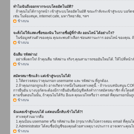
ทำไมฉันถึงออกจากระบบโดยอัตโนมัติ?
ถ้าคุณไม่ได้กาถูกหน้า เข้าสู่ระบบโดยอัตโนมัติ ขณะกำลังจะเข้าสู่ระบบ บอร์ดจะย
เช่น ในห้องสมุด, internet cafe, มหาวิทยาลัย, ฯลฯ
ข้างบน
จะสั่งไม่ให้แสดงชื่อของฉัน ในรายชื่อผู้ที่กำลัง ออนไลน์ ได้อย่างไร?
ในข้อมูลส่วนตัวของคุณ คุณจะพบตัวเลือก ซ่อนสถานะการ ออนไลน์ ของคุณ. ถ้าคุณ
ข้างบน
ฉันลืม รหัสผ่าน!
อย่าเพิ่งตกใจ! ถ้าคุณลืม รหัสผ่าน จริงๆ คุณสามารถขออันใหม่ได้. ให้ไปที่หน้า
ข้างบน
สมัครสมาชิกแล้ว แต่เข้าสู่ระบบไม่ได้!
1.ให้ตรวจสอบว่าคุณกรอก username และ รหัสผ่าน ที่ถูกต้อง.
2.ถ้าคุณกรอกถูกแล้ว อาจเกิดจากหนึ่งในสองสาเหตุนี้. - ถ้าระบบสนับสนุน COPPA
การยืนยัน บางบอร์ดจะต้องมีการยืนยันชื่อบัญชีหลังทำการสมัครสมาชิก ทั้งโดยตั
ตามขั้นตอนในนั้น, ถ้าคุณไม่ได้รับ อีเมล คุณแน่ใจหรือว่า email ที่คุณกรอกนั้นถ
ข้างบน
ฉันเคยเข้าสู่ระบบได้ แต่ตอนนี้กลับเข้าไม่ได้?!
สาเหตุส่วนมากคือ
1.คุณป้อน username หรือ รหัสผ่าน ผิด (กรุณากลับไปตรวจสอบ email ที่คุณได้
2.Administrator ได้ลบชื่อบัญชีของคุณด้วยสาเหตุบางประการ อาจเพราะคุณไม่ได้
ข้างบน