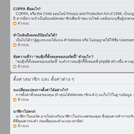
COPPA คืออะไร?
COPPA, หรือ the Child ออนไลน์ Privacy and Protection Act of 1998, เป็นกฏห
ปี หากมีความจำเป็นต้องสมัครสมาชิกเพื่อเข้าชมเวบไซต์ แต่ต้องระบุชื่อผู้ปกคร
ข้างบน
ทำไมฉันถึงลงทะเีบียนไม่ได้?
เป็นไปได้ว่าผู้ดูแลระบบได้แบน IP Address หรือ ไม่อนุญาตให้ใช้ชื่อ Usern
ข้างบน
ข้อความที่ว่า “ลบคุีกกี้ทั้งหมดของบอร์ดนี้” ทำอะไร ?
“ลบคุีกกี้ทั้งหมดของบอร์ดนี้” จะทำการลบคุ๊กกี๊ทั้งหมดที่ phpBB สร้างขึ้น 
ข้างบน
ตั้งค่าสมาชิก และ ตั้งค่าต่าง ๆ
จะเปลี่ยนแปลงการตั้งค่าได้อย่างไร?
การตั้งค่าทั้งหมดของคุณ (ถ้าคุณได้สมัครสมาชิกแล้ว) จะเก็บไว้ในฐานข้อมูล. ถ
ข้างบน
นาฬิกาไม่ตรง!
นาฬิกาในบอร์ด อาจไม่ตรงกับนาฬิกาในประเทศของคุณ ซึ่งคุณควรทำการปรับเวลา โ
ดีที่คุณควรจะทำ ก่อนที่คุณจะคำนวณเวลาผิด!
ข้างบน