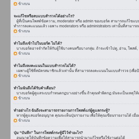
ข้างบน
จะแก้ไขหรือลบแบบสำรวจได้อย่างไร?
ผู้ที่เป็นคนโพสต์ข้อความ, moderator หรือ admin ของบอร์ด สามารถแก้ไขแบบส
ทำการลงคะแนนแล้ว เฉพาะ moderators หรือ administrators เท่านั้นที่สามารถแก
ข้างบน
ทำไมถึงเข้าไปในบอร์ด ไม่ได้?
บางบอร์ดอาจจำกัดให้กับผู้ใช้บางคนหรือบางกลุ่ม. ถ้าจะเข้าไปดู, อ่าน, โพสต
ข้างบน
ทำไมถึงลงคะแนนในแบบสำรวจไม่ได้?
เฉพาะผู้ใช้ที่สมัครสมาชิกแล้วเท่านั้น ที่สามารถลงคะแนนในแบบสำรวจ (เพื่อป
ข้างบน
ทำไมฉันถึงได้รับคำเตือน?
บางบอร์ดผู้ดูแลระบบกำหนดกฏบางอย่างขึ้น ถ้าคุณทำผิดกฏ มันจะเป็นเหตุให้คุ
ข้างบน
ทำอย่างไร ฉันถึงจะสามารถรายงานการโพสต์แก่ผู้ดูแลกระทู้?
หากผู้ดูแลบอร์ดอนุญาต คุณจะเห็นปุ่มรายงาน เพื่อให้คุณเขียนรายงานได้ เมื
ข้างบน
ปุ่ม “บันทึก” ในการโพสต์กระทู้มีไว้ทำอะไร?
อนุณาตให้บันทึกข้อความเพื่อให้สามารถนำมาแก้ไขหรือใช้งานต่อได้