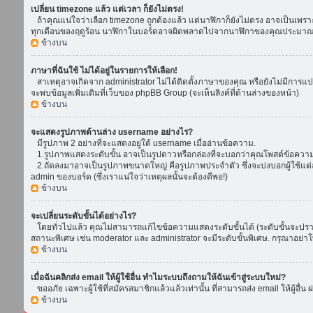
เปลี่ยน timezone แล้ว แต่เวลา ก็ยังไม่ตรง!
ถ้าคุณแน่ใจว่าเลือก timezone ถูกต้องแล้ว แต่นาฬิกาก็ยังไม่ตรง อาจเป็นเพราะ d
ทุกเดือนของฤดูร้อน นาฬิกาในบอร์ดอาจผิดพลาดไปจากนาฬิกาของคุณประมาณ 1
ข้างบน
ภาษาที่ฉันใช้ ไม่ได้อยู่ในรายการให้เลือก!
สาเหตุอาจเกิดจาก administrator ไม่ได้ติดตั้งภาษาของคุณ หรือยังไม่มีการแป
จะพบข้อมูลเพิ่มเติมที่เว็บของ phpBB Group (จะเห็นลิงค์ที่ด้านล่างของหน้า)
ข้างบน
จะแสดงรูปภาพด้านล่าง username อย่างไร?
มีรูปภาพ 2 อย่างที่จะแสดงอยู่ใต้ username เมื่ออ่านข้อความ.
1.รูปภาพแสดงระดับขั้น อาจเป็นรูปดาวหรือกล่องที่จะบอกว่าคุณโพสต์ข้อควา
2.ถัดลงมาอาจเป็นรูปภาพขนาดใหญ่ คือรูปภาพประจำตัว ซึ่งจะบ่งบอกผู้ใช้แต่ล
admin ของบอร์ด (ซึ่งเราแน่ใจว่าเหตุผลนั้นจะต้องดีพอ!)
ข้างบน
จะเปลี่ยนระดับขั้นได้อย่างไร?
โดยทั่วไปแล้ว คุณไม่สามารถแก้ไขข้อความแสดงระดับขั้นได้ (ระดับขั้นจะปรากฏ
สถานะพิเศษ เช่น moderator และ administrator จะมีระดับขั้นพิเศษ. กรุณาอย่
ข้างบน
เมื่อฉันคลิกส่ง email ให้ผู้ใช้อื่น ทำไมระบบถึงถามให้ฉันเข้าสู่ระบบใหม่?
ขออภัย เฉพาะผู้ใช้ที่สมัครสมาชิกแล้วแล้วเท่านั้น ที่สามารถส่ง email ให้ผู้อื่น 
ข้างบน