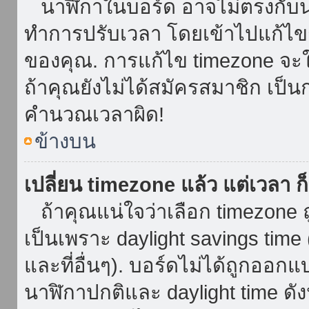
นาฬิกาในบอร์ด อาจไม่ตรงกับน
ทำการปรับเวลา โดยเข้าไปแก้ไขกา
ของคุณ. การแก้ไข timezone จะใช้ไ
ถ้าคุณยังไม่ได้สมัครสมาชิก เป็น
คำนวณเวลาผิด!
ข้างบน
เปลี่ยน timezone แล้ว แต่เวลา ก็
ถ้าคุณแน่ใจว่าเลือก timezone ถ
เป็นเพราะ daylight savings time 
และที่อื่นๆ). บอร์ดไม่ได้ถูกออก
นาฬิกาปกติและ daylight time ดั