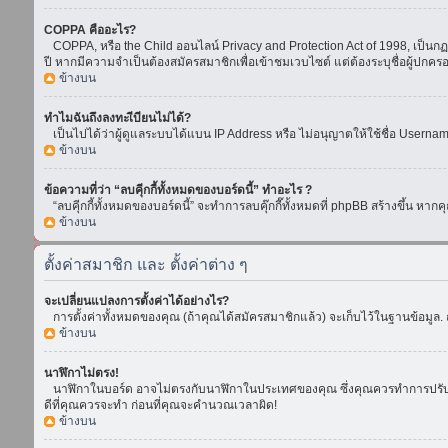
COPPA คืออะไร?
COPPA, หรือ the Child ออนไลน์ Privacy and Protection Act of 1998, เป็นกฏห
ปี หากมีความจำเป็นต้องสมัครสมาชิกเพื่อเข้าชมเวบไซต์ แต่ต้องระบุชื่อผู้ปกคร
ข้างบน
ทำไมฉันถึงลงทะเีบียนไม่ได้?
เป็นไปได้ว่าผู้ดูแลระบบได้แบน IP Address หรือ ไม่อนุญาตให้ใช้ชื่อ Usern
ข้างบน
ข้อความที่ว่า “ลบคุีกกี้ทั้งหมดของบอร์ดนี้” ทำอะไร ?
“ลบคุีกกี้ทั้งหมดของบอร์ดนี้” จะทำการลบคุ๊กกี๊ทั้งหมดที่ phpBB สร้างขึ้น 
ข้างบน
ตั้งค่าสมาชิก และ ตั้งค่าต่าง ๆ
จะเปลี่ยนแปลงการตั้งค่าได้อย่างไร?
การตั้งค่าทั้งหมดของคุณ (ถ้าคุณได้สมัครสมาชิกแล้ว) จะเก็บไว้ในฐานข้อมูล. ถ
ข้างบน
นาฬิกาไม่ตรง!
นาฬิกาในบอร์ด อาจไม่ตรงกับนาฬิกาในประเทศของคุณ ซึ่งคุณควรทำการปรับเวลา โ
ดีที่คุณควรจะทำ ก่อนที่คุณจะคำนวณเวลาผิด!
ข้างบน