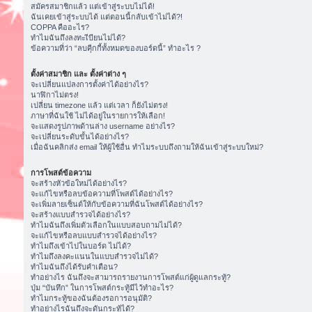
สมัครสมาชิกแล้ว แต่เข้าสู่ระบบไม่ได้!
ฉันเคยเข้าสู่ระบบได้ แต่ตอนนี้กลับเข้าไม่ได้?!
COPPA คืออะไร?
ทำไมฉันถึงลงทะเีบียนไม่ได้?
ข้อความที่ว่า “ลบคุีกกี้ทั้งหมดของบอร์ดนี้” ทำอะไร ?
ตั้งค่าสมาชิก และ ตั้งค่าต่าง ๆ
จะเปลี่ยนแปลงการตั้งค่าได้อย่างไร?
นาฬิกาไม่ตรง!
เปลี่ยน timezone แล้ว แต่เวลา ก็ยังไม่ตรง!
ภาษาที่ฉันใช้ ไม่ได้อยู่ในรายการให้เลือก!
จะแสดงรูปภาพด้านล่าง username อย่างไร?
จะเปลี่ยนระดับขั้นได้อย่างไร?
เมื่อฉันคลิกส่ง email ให้ผู้ใช้อื่น ทำไมระบบถึงถามให้ฉันเข้าสู่ระบบใหม่?
การโพสต์ข้อความ
จะสร้างหัวข้อใหม่ได้อย่างไร?
จะแก้ไขหรือลบข้อความที่โพสต์ได้อย่างไร?
จะเพิ่มลายเซ็นต์ให้กับข้อความที่ฉันโพสต์ได้อย่างไร?
จะสร้างแบบสำรวจได้อย่างไร?
ทำไมฉันถึงเพิ่มตัวเลือกในแบบสอบถามไม่ได้?
จะแก้ไขหรือลบแบบสำรวจได้อย่างไร?
ทำไมถึงเข้าไปในบอร์ด ไม่ได้?
ทำไมถึงลงคะแนนในแบบสำรวจไม่ได้?
ทำไมฉันถึงได้รับคำเตือน?
ทำอย่างไร ฉันถึงจะสามารถรายงานการโพสต์แก่ผู้ดูแลกระทู้?
ปุ่ม “บันทึก” ในการโพสต์กระทู้มีไว้ทำอะไร?
ทำไมกระทู้ของฉันต้องรอการอนุมัติ?
ทำอย่างไรฉันถึงจะดันกระทู้ได้?