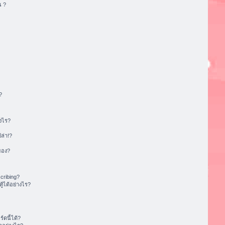
น ?
?
งไร?
ล่า!?
ของ?
cribing?
้ได้อย่างไร?
ดนี้ได้?