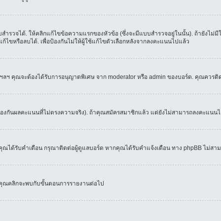
ำรวจได้. ให้คลิกแก้ไขข้อความแรกของหัวข้อ (ซึ่งจะมีแบบสำรวจอยู่ในนั้น). ถ้ายังไม่
้ไขหรือลบได้. เพื่อป้องกันไม่ให้ผู้ใช้แก้ไขตัวเลือกหลังจากลงคะแนนไปแล้ว
์, ฯลฯ คุณจะต้องได้รับการอนุญาตพิเศษ จาก moderator หรือ admin ของบอร์ด. คุณควรติ
้องกันผลคะแนนที่ไม่ตรงความจริง). ถ้าคุณสมัครสมาชิกแล้ว แต่ยังไม่สามารถลงคะแนนได้
ณได้รับคำเตือน กรุณาติดต่อผู้ดูแลบอร์ด หากคุณได้รับคำแจ้งเตือน ทาง phpBB ไม่สามา
่อคุณคลิกจะพบกับขั้นตอนการรายงานต่อไป