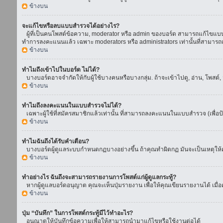
ข้างบน
จะแก้ไขหรือลบแบบสำรวจได้อย่างไร?
ผู้ที่เป็นคนโพสต์ข้อความ, moderator หรือ admin ของบอร์ด สามารถแก้ไขแบบส
ทำการลงคะแนนแล้ว เฉพาะ moderators หรือ administrators เท่านั้นที่สามารถแก
ข้างบน
ทำไมถึงเข้าไปในบอร์ด ไม่ได้?
บางบอร์ดอาจจำกัดให้กับผู้ใช้บางคนหรือบางกลุ่ม. ถ้าจะเข้าไปดู, อ่าน, โพสต
ข้างบน
ทำไมถึงลงคะแนนในแบบสำรวจไม่ได้?
เฉพาะผู้ใช้ที่สมัครสมาชิกแล้วเท่านั้น ที่สามารถลงคะแนนในแบบสำรวจ (เพื่อป
ข้างบน
ทำไมฉันถึงได้รับคำเตือน?
บางบอร์ดผู้ดูแลระบบกำหนดกฏบางอย่างขึ้น ถ้าคุณทำผิดกฏ มันจะเป็นเหตุให้คุ
ข้างบน
ทำอย่างไร ฉันถึงจะสามารถรายงานการโพสต์แก่ผู้ดูแลกระทู้?
หากผู้ดูแลบอร์ดอนุญาต คุณจะเห็นปุ่มรายงาน เพื่อให้คุณเขียนรายงานได้ เมื
ข้างบน
ปุ่ม “บันทึก” ในการโพสต์กระทู้มีไว้ทำอะไร?
อนุณาตให้บันทึกข้อความเพื่อให้สามารถนำมาแก้ไขหรือใช้งานต่อได้