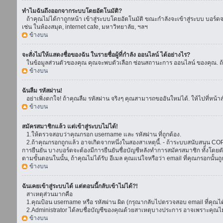
ทำไมฉันถึงออกจากระบบโดยอัตโนมัติ?
ถ้าคุณไม่ได้กาถูกหน้า เข้าสู่ระบบโดยอัตโนมัติ ขณะกำลังจะเข้าสู่ระบบ บอร์ดจะย
เช่น ในห้องสมุด, internet cafe, มหาวิทยาลัย, ฯลฯ
ข้างบน
จะสั่งไม่ให้แสดงชื่อของฉัน ในรายชื่อผู้ที่กำลัง ออนไลน์ ได้อย่างไร?
ในข้อมูลส่วนตัวของคุณ คุณจะพบตัวเลือก ซ่อนสถานะการ ออนไลน์ ของคุณ. ถ้าคุณ
ข้างบน
ฉันลืม รหัสผ่าน!
อย่าเพิ่งตกใจ! ถ้าคุณลืม รหัสผ่าน จริงๆ คุณสามารถขออันใหม่ได้. ให้ไปที่หน้า
ข้างบน
สมัครสมาชิกแล้ว แต่เข้าสู่ระบบไม่ได้!
1.ให้ตรวจสอบว่าคุณกรอก username และ รหัสผ่าน ที่ถูกต้อง.
2.ถ้าคุณกรอกถูกแล้ว อาจเกิดจากหนึ่งในสองสาเหตุนี้. - ถ้าระบบสนับสนุน COPPA
การยืนยัน บางบอร์ดจะต้องมีการยืนยันชื่อบัญชีหลังทำการสมัครสมาชิก ทั้งโดยตั
ตามขั้นตอนในนั้น, ถ้าคุณไม่ได้รับ อีเมล คุณแน่ใจหรือว่า email ที่คุณกรอกนั้นถ
ข้างบน
ฉันเคยเข้าสู่ระบบได้ แต่ตอนนี้กลับเข้าไม่ได้?!
สาเหตุส่วนมากคือ
1.คุณป้อน username หรือ รหัสผ่าน ผิด (กรุณากลับไปตรวจสอบ email ที่คุณได้
2.Administrator ได้ลบชื่อบัญชีของคุณด้วยสาเหตุบางประการ อาจเพราะคุณไม่ได้
ข้างบน