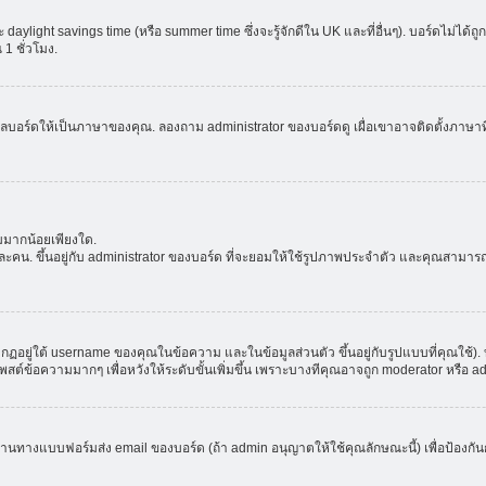
aylight savings time (หรือ summer time ซึ่งจะรู้จักดีใน UK และที่อื่นๆ). บอร์ดไม่ได้
 ชั่วโมง.
ลบอร์ดให้เป็นภาษาของคุณ. ลองถาม administrator ของบอร์ดดู เผื่อเขาอาจติดตั้งภาษาที
มมากน้อยเพียงใด.
ะคน. ขึ้นอยู่กับ administrator ของบอร์ด ที่จะยอมให้ใช้รูปภาพประจำตัว และคุณสามาร
อยู่ใต้ username ของคุณในข้อความ และในข้อมูลส่วนตัว ขึ้นอยู่กับรูปแบบที่คุณใช้). 
าโพสต์ข้อความมากๆ เพื่อหวังให้ระดับขั้นเพิ่มขึ้น เพราะบางทีคุณอาจถูก moderator หร
ผ่านทางแบบฟอร์มส่ง email ของบอร์ด (ถ้า admin อนุญาตให้ใช้คุณลักษณะนี้) เพื่อป้องกันการส่