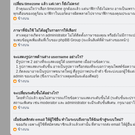
เปลี่ยน timezone แล้ว แต่เวลา ก็ยังไม่ตรง!
ถ้าคุณแน่ใจว่าเลือก timezone ถูกต้องแล้ว แต่นาฬิกาก็ยังไม่ตรง อาจเป็นเพราะ d
ทุกเดือนของฤดูร้อน นาฬิกาในบอร์ดอาจผิดพลาดไปจากนาฬิกาของคุณประมาณ 1
ข้างบน
ภาษาที่ฉันใช้ ไม่ได้อยู่ในรายการให้เลือก!
สาเหตุอาจเกิดจาก administrator ไม่ได้ติดตั้งภาษาของคุณ หรือยังไม่มีการแป
จะพบข้อมูลเพิ่มเติมที่เว็บของ phpBB Group (จะเห็นลิงค์ที่ด้านล่างของหน้า)
ข้างบน
จะแสดงรูปภาพด้านล่าง username อย่างไร?
มีรูปภาพ 2 อย่างที่จะแสดงอยู่ใต้ username เมื่ออ่านข้อความ.
1.รูปภาพแสดงระดับขั้น อาจเป็นรูปดาวหรือกล่องที่จะบอกว่าคุณโพสต์ข้อควา
2.ถัดลงมาอาจเป็นรูปภาพขนาดใหญ่ คือรูปภาพประจำตัว ซึ่งจะบ่งบอกผู้ใช้แต่ล
admin ของบอร์ด (ซึ่งเราแน่ใจว่าเหตุผลนั้นจะต้องดีพอ!)
ข้างบน
จะเปลี่ยนระดับขั้นได้อย่างไร?
โดยทั่วไปแล้ว คุณไม่สามารถแก้ไขข้อความแสดงระดับขั้นได้ (ระดับขั้นจะปรากฏ
สถานะพิเศษ เช่น moderator และ administrator จะมีระดับขั้นพิเศษ. กรุณาอย่
ข้างบน
เมื่อฉันคลิกส่ง email ให้ผู้ใช้อื่น ทำไมระบบถึงถามให้ฉันเข้าสู่ระบบใหม่?
ขออภัย เฉพาะผู้ใช้ที่สมัครสมาชิกแล้วแล้วเท่านั้น ที่สามารถส่ง email ให้ผู้อื่น 
ข้างบน