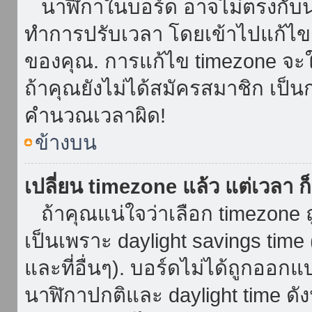
นาฬิกาในบอร์ด อาจไม่ตรงกับน
ทำการปรับเวลา โดยเข้าไปแก้ไขกา
ของคุณ. การแก้ไข timezone จะใช้ไ
ถ้าคุณยังไม่ได้สมัครสมาชิก เป็น
คำนวณเวลาผิด!
ข้างบน
เปลี่ยน timezone แล้ว แต่เวลา ก็
ถ้าคุณแน่ใจว่าเลือก timezone ถ
เป็นเพราะ daylight savings time 
และที่อื่นๆ). บอร์ดไม่ได้ถูกออก
นาฬิกาปกติและ daylight time ดั