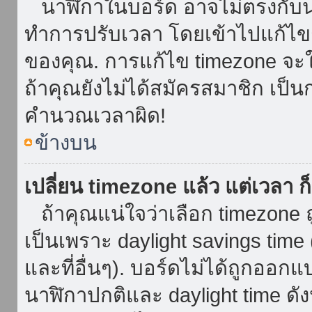
นาฬิกาในบอร์ด อาจไม่ตรงกับน
ทำการปรับเวลา โดยเข้าไปแก้ไขกา
ของคุณ. การแก้ไข timezone จะใช้ไ
ถ้าคุณยังไม่ได้สมัครสมาชิก เป็น
คำนวณเวลาผิด!
ข้างบน
เปลี่ยน timezone แล้ว แต่เวลา ก็
ถ้าคุณแน่ใจว่าเลือก timezone ถ
เป็นเพราะ daylight savings time 
และที่อื่นๆ). บอร์ดไม่ได้ถูกออก
นาฬิกาปกติและ daylight time ดั