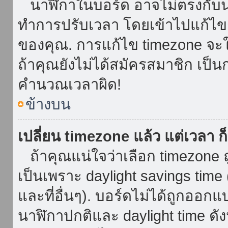
นาฬิกาในบอร์ด อาจไม่ตรงกับน
ทำการปรับเวลา โดยเข้าไปแก้ไขกา
ของคุณ. การแก้ไข timezone จะใช้ไ
ถ้าคุณยังไม่ได้สมัครสมาชิก เป็น
คำนวณเวลาผิด!
ข้างบน
เปลี่ยน timezone แล้ว แต่เวลา ก็
ถ้าคุณแน่ใจว่าเลือก timezone ถ
เป็นเพราะ daylight savings time 
และที่อื่นๆ). บอร์ดไม่ได้ถูกออก
นาฬิกาปกติและ daylight time ดั