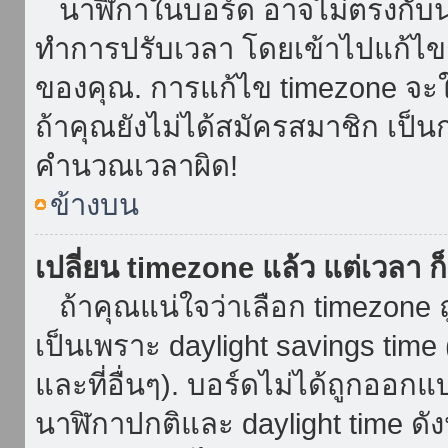
นาฬิกาในบอร์ด อาจไม่ตรงกับน
ทำการปรับเวลา โดยเข้าไปแก้ไขกา
ของคุณ. การแก้ไข timezone จะใช้ไ
ถ้าคุณยังไม่ได้สมัครสมาชิก เป็น
คำนวณเวลาผิด!
ข้างบน
เปลี่ยน timezone แล้ว แต่เวลา ก็
ถ้าคุณแน่ใจว่าเลือก timezone ถ
เป็นเพราะ daylight savings time 
และที่อื่นๆ). บอร์ดไม่ได้ถูกออก
นาฬิกาปกติและ daylight time ดั